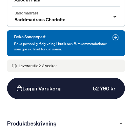
Bäddmadrass
Bäddmadrass Charlotte
Boka Sängexpert
Boka personlig rådgivning i butik och få rekommendationer
som gör skillnad för din sömn.
Leveranstid
2-3 veckor
Lägg i Varukorg
52 790 kr
Produktbeskrivning