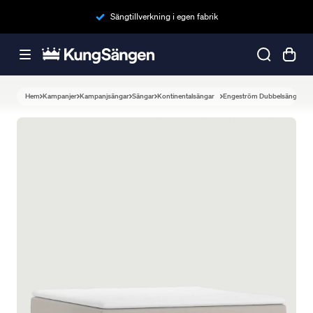
Sängtillverkning i egen fabrik
Hem
Kampanjer
Kampanjsängar
Sängar
Kontinentalsängar
Engeström Dubbelsäng