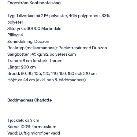
Engeström Kontinentalsäng
Tyg: Tillverkad på 21% polyester, 46% polypropen, 33%
polyeter
Slitstyrka: 30.000 Martindale
Pilling: 4
Zonindelning: Duozon
Resårtyp (mellanmadrass): Pocketresår med Duozon
Sängbotten: 45kg/m2 polyeterskum
Träram: 8 cm förstärkt träram
Längd: 200 cm
Bredd: 80, 90, 105, 120, 140, 160, 180 och 210 cm
Höjd: ca 44 cm (exkl. ben & bäddmadrass).
Bäddmadrass Charlotte
Tjocklek: ca 7 cm
Kärna: 100% Formexskum
Vadd: Luftig microfiber vadd