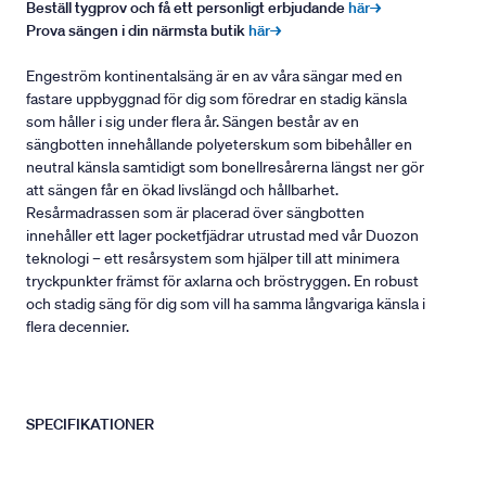
Beställ tygprov och få ett personligt erbjudande
här→
Prova sängen i din närmsta butik
här→
Engeström kontinentalsäng är en av våra sängar med en
fastare uppbyggnad för dig som föredrar en stadig känsla
som håller i sig under flera år. Sängen består av en
sängbotten innehållande polyeterskum som bibehåller en
neutral känsla samtidigt som bonellresårerna längst ner gör
att sängen får en ökad livslängd och hållbarhet.
Resårmadrassen som är placerad över sängbotten
innehåller ett lager pocketfjädrar utrustad med vår Duozon
teknologi – ett resårsystem som hjälper till att minimera
tryckpunkter främst för axlarna och bröstryggen. En robust
och stadig säng för dig som vill ha samma långvariga känsla i
flera decennier.
SPECIFIKATIONER