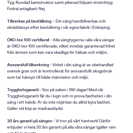
Tyg: Rundad kantstruktur samt pikerad följsam stretchtyg
Fodral avtagbart: Nej
Tillverkas på beställning
– Din säng handtillverkas och
skräddarsys efter beställning i vår egna fabrik i Enköping.
ÖKO-tex 100 certifierat
- Alla sängtygerna i alla våra sängar
är ÖKO-tex 100 certifierade, vilket innebär garanterad frihet
från ämnen som kan vara skadliga för hälsan och miljön.
Ansvarsfull tillverkning
- Virket i din säng är av obehandlad
svensk gran och är kontrollerat för ansvarsfullt skogsbruk
som tar hänsyn till både människor och miljö.
Trygghetsgaranti
- Sov på saken i 180 dagar! Med vår
Trygghetsgaranti får du i lugn och ro prova fastheten i din
säng i ett halvår. Är du inte nöjd kan du alltid byta fasthet.
Gäller vid köp av madrasskydd.
30 års garanti på sängen
- Vi tror på vårt hantverk! Därför
erbjuder vi hela 30 års garanti på alla våra sängar (gäller ram