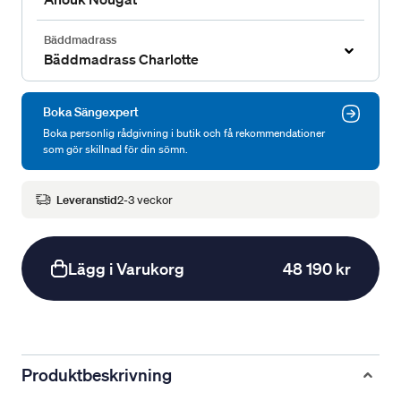
Bäddmadrass
Bäddmadrass Charlotte
Boka Sängexpert
Boka personlig rådgivning i butik och få rekommendationer
som gör skillnad för din sömn.
Leveranstid
2-3 veckor
Lägg i Varukorg
48 190 kr
Produktbeskrivning