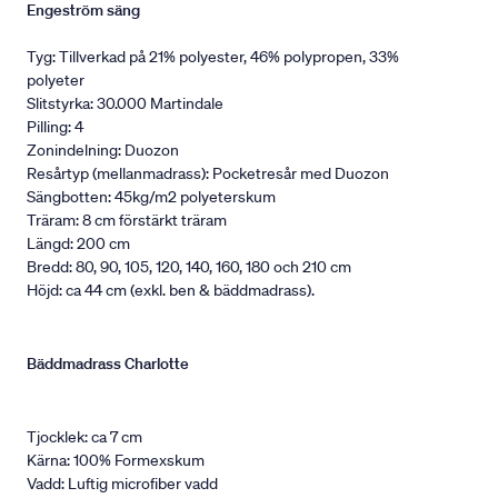
Engeström säng
Tyg: Tillverkad på 21% polyester, 46% polypropen, 33%
polyeter
Slitstyrka: 30.000 Martindale
Pilling: 4
Zonindelning: Duozon
Resårtyp (mellanmadrass): Pocketresår med Duozon
Sängbotten: 45kg/m2 polyeterskum
Träram: 8 cm förstärkt träram
Längd: 200 cm
Bredd: 80, 90, 105, 120, 140, 160, 180 och 210 cm
Höjd: ca 44 cm (exkl. ben & bäddmadrass).
Bäddmadrass Charlotte
Tjocklek: ca 7 cm
Kärna: 100% Formexskum
Vadd: Luftig microfiber vadd