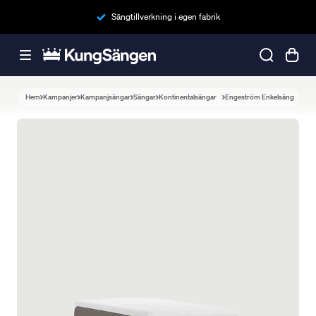
Sängtillverkning i egen fabrik
Hem
Kampanjer
Kampanjsängar
Sängar
Kontinentalsängar
Engeström Enkelsäng