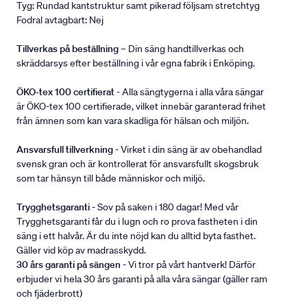
Tyg: Rundad kantstruktur samt pikerad följsam stretchtyg
Fodral avtagbart: Nej
Tillverkas på beställning
– Din säng handtillverkas och
skräddarsys efter beställning i vår egna fabrik i Enköping.
ÖKO-tex 100 certifierat
- Alla sängtygerna i alla våra sängar
är ÖKO-tex 100 certifierade, vilket innebär garanterad frihet
från ämnen som kan vara skadliga för hälsan och miljön.
Ansvarsfull tillverkning
- Virket i din säng är av obehandlad
svensk gran och är kontrollerat för ansvarsfullt skogsbruk
som tar hänsyn till både människor och miljö.
Trygghetsgaranti
- Sov på saken i 180 dagar! Med vår
Trygghetsgaranti får du i lugn och ro prova fastheten i din
säng i ett halvår. Är du inte nöjd kan du alltid byta fasthet.
Gäller vid köp av madrasskydd.
30 års garanti på sängen
- Vi tror på vårt hantverk! Därför
erbjuder vi hela 30 års garanti på alla våra sängar (gäller ram
och fjäderbrott)