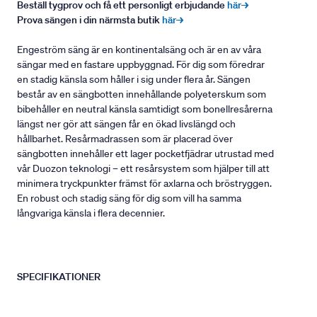
Beställ tygprov och få ett personligt erbjudande
här→
Prova sängen i din närmsta butik
här→
Engeström säng är en kontinentalsäng och är en av våra
sängar med en fastare uppbyggnad. För dig som föredrar
en stadig känsla som håller i sig under flera år. Sängen
består av en sängbotten innehållande polyeterskum som
bibehåller en neutral känsla samtidigt som bonellresårerna
längst ner gör att sängen får en ökad livslängd och
hållbarhet. Resårmadrassen som är placerad över
sängbotten innehåller ett lager pocketfjädrar utrustad med
vår Duozon teknologi – ett resårsystem som hjälper till att
minimera tryckpunkter främst för axlarna och bröstryggen.
En robust och stadig säng för dig som vill ha samma
långvariga känsla i flera decennier.
SPECIFIKATIONER