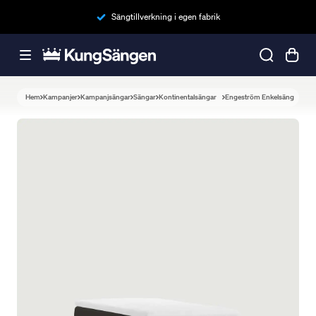
Sängtillverkning i egen fabrik
Hem
Kampanjer
Kampanjsängar
Sängar
Kontinentalsängar
Engeström Enkelsäng