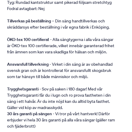
Tyg: Rundad kantstruktur samt pikerad följsam stretchtyg
Fodral avtagbart: Nej
Tillverkas på beställning
– Din säng handtillverkas och
skräddarsys efter beställning i vår egna fabrik i Enköping.
ÖKO-tex 100 certifierat
- Alla sängtygerna i alla våra sängar
är ÖKO-tex 100 certifierade, vilket innebär garanterad frihet
från ämnen som kan vara skadliga för hälsan och miljön.
Ansvarsfull tillverkning
- Virket i din säng är av obehandlad
svensk gran och är kontrollerat för ansvarsfullt skogsbruk
som tar hänsyn till både människor och miljö.
Trygghetsgaranti
- Sov på saken i 180 dagar! Med vår
Trygghetsgaranti får du i lugn och ro prova fastheten i din
säng i ett halvår. Är du inte nöjd kan du alltid byta fasthet.
Gäller vid köp av madrasskydd.
30 års garanti på sängen
- Vi tror på vårt hantverk! Därför
erbjuder vi hela 30 års garanti på alla våra sängar (gäller ram
och fjäderbrott)