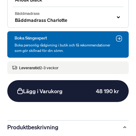
Bäddmadrass
Bäddmadrass Charlotte
Boka Sängexpert
Boka personlig rådgivning i butik och få rekommendationer
som gör skillnad för din sömn.
Leveranstid
2-3 veckor
Lägg i Varukorg
48 190 kr
Produktbeskrivning