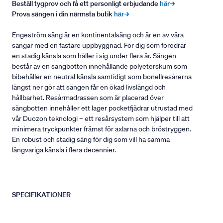
Beställ tygprov och få ett personligt erbjudande
här→
Prova sängen i din närmsta butik
här→
Engeström säng är en kontinentalsäng och är en av våra
sängar med en fastare uppbyggnad. För dig som föredrar
en stadig känsla som håller i sig under flera år. Sängen
består av en sängbotten innehållande polyeterskum som
bibehåller en neutral känsla samtidigt som bonellresårerna
längst ner gör att sängen får en ökad livslängd och
hållbarhet. Resårmadrassen som är placerad över
sängbotten innehåller ett lager pocketfjädrar utrustad med
vår Duozon teknologi – ett resårsystem som hjälper till att
minimera tryckpunkter främst för axlarna och bröstryggen.
En robust och stadig säng för dig som vill ha samma
långvariga känsla i flera decennier.
SPECIFIKATIONER