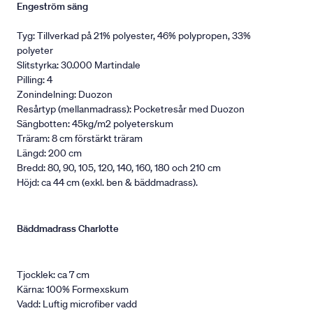
Engeström säng
Tyg: Tillverkad på 21% polyester, 46% polypropen, 33%
polyeter
Slitstyrka: 30.000 Martindale
Pilling: 4
Zonindelning: Duozon
Resårtyp (mellanmadrass): Pocketresår med Duozon
Sängbotten: 45kg/m2 polyeterskum
Träram: 8 cm förstärkt träram
Längd: 200 cm
Bredd: 80, 90, 105, 120, 140, 160, 180 och 210 cm
Höjd: ca 44 cm (exkl. ben & bäddmadrass).
Bäddmadrass Charlotte
Tjocklek: ca 7 cm
Kärna: 100% Formexskum
Vadd: Luftig microfiber vadd