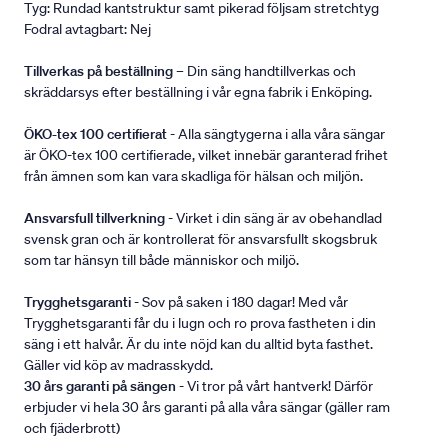
Tyg: Rundad kantstruktur samt pikerad följsam stretchtyg
Fodral avtagbart: Nej
Tillverkas på beställning
– Din säng handtillverkas och
skräddarsys efter beställning i vår egna fabrik i Enköping.
ÖKO-tex 100 certifierat
- Alla sängtygerna i alla våra sängar
är ÖKO-tex 100 certifierade, vilket innebär garanterad frihet
från ämnen som kan vara skadliga för hälsan och miljön.
Ansvarsfull tillverkning
- Virket i din säng är av obehandlad
svensk gran och är kontrollerat för ansvarsfullt skogsbruk
som tar hänsyn till både människor och miljö.
Trygghetsgaranti
- Sov på saken i 180 dagar! Med vår
Trygghetsgaranti får du i lugn och ro prova fastheten i din
säng i ett halvår. Är du inte nöjd kan du alltid byta fasthet.
Gäller vid köp av madrasskydd.
30 års garanti på sängen
- Vi tror på vårt hantverk! Därför
erbjuder vi hela 30 års garanti på alla våra sängar (gäller ram
och fjäderbrott)