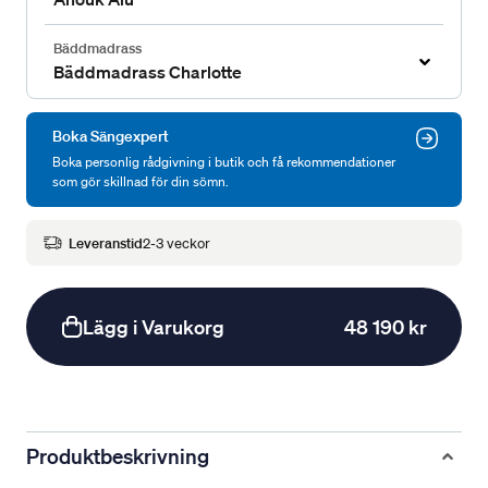
Bäddmadrass
Bäddmadrass Charlotte
Boka Sängexpert
Boka personlig rådgivning i butik och få rekommendationer
som gör skillnad för din sömn.
Leveranstid
2-3 veckor
Lägg i Varukorg
48 190 kr
Produktbeskrivning