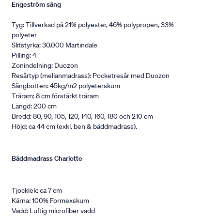
Engeström säng
Tyg: Tillverkad på 21% polyester, 46% polypropen, 33%
polyeter
Slitstyrka: 30.000 Martindale
Pilling: 4
Zonindelning: Duozon
Resårtyp (mellanmadrass): Pocketresår med Duozon
Sängbotten: 45kg/m2 polyeterskum
Träram: 8 cm förstärkt träram
Längd: 200 cm
Bredd: 80, 90, 105, 120, 140, 160, 180 och 210 cm
Höjd: ca 44 cm (exkl. ben & bäddmadrass).
Bäddmadrass Charlotte
Tjocklek: ca 7 cm
Kärna: 100% Formexskum
Vadd: Luftig microfiber vadd