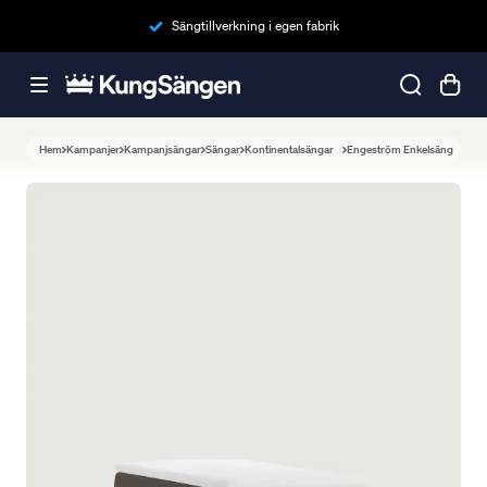
Sängtillverkning i egen fabrik
Hem
Kampanjer
Kampanjsängar
Sängar
Kontinentalsängar
Engeström Enkelsäng