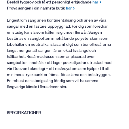
Beställ tygprov och få ett personligt erbjudande
här→
Prova sängen i din närmsta butik
här→
Engeström säng är en kontinentalsäng och är en av våra
sängar med en fastare uppbyggnad. För dig som föredrar
en stadig känsla som håller i sig under flera år. Sängen
består av en sängbotten innehållande polyeterskum som
bibehåller en neutral känsla samtidigt som bonellresårerna
längst ner gör att sängen får en ökad livslängd och
hållbarhet. Resårmadrassen som är placerad över
sängbotten innehåller ett lager pocketfjädrar utrustad med
vår Duozon teknologi – ett resårsystem som hjälper till att
minimera tryckpunkter främst för axlarna och bröstryggen.
En robust och stadig säng för dig som vill ha samma
långvariga känsla i flera decennier.
SPECIFIKATIONER