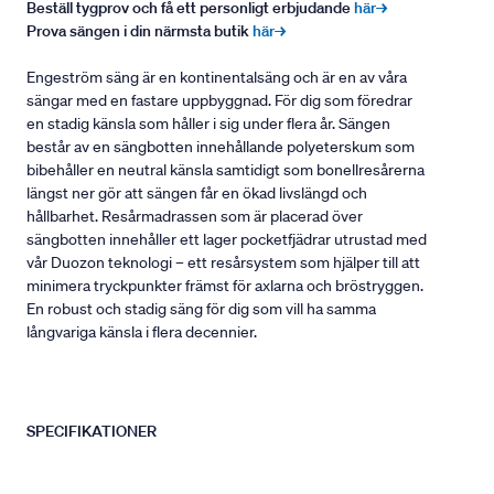
Beställ tygprov och få ett personligt erbjudande
här→
Prova sängen i din närmsta butik
här→
Engeström säng är en kontinentalsäng och är en av våra
sängar med en fastare uppbyggnad. För dig som föredrar
en stadig känsla som håller i sig under flera år. Sängen
består av en sängbotten innehållande polyeterskum som
bibehåller en neutral känsla samtidigt som bonellresårerna
längst ner gör att sängen får en ökad livslängd och
hållbarhet. Resårmadrassen som är placerad över
sängbotten innehåller ett lager pocketfjädrar utrustad med
vår Duozon teknologi – ett resårsystem som hjälper till att
minimera tryckpunkter främst för axlarna och bröstryggen.
En robust och stadig säng för dig som vill ha samma
långvariga känsla i flera decennier.
SPECIFIKATIONER