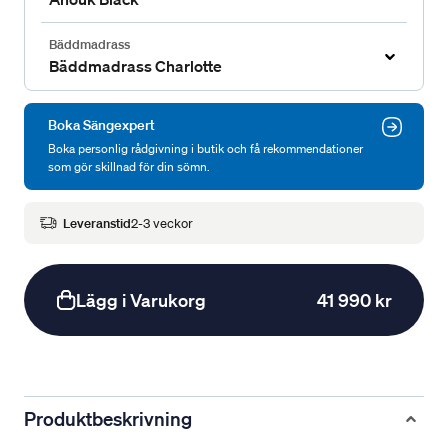
Bäddmadrass
Bäddmadrass Charlotte
Boka Sängexpert
Boka personlig rådgivning i butik och få rekommendationer
som gör skillnad för din sömn.
Leveranstid
2-3 veckor
Lägg i Varukorg
41 990 kr
Produktbeskrivning