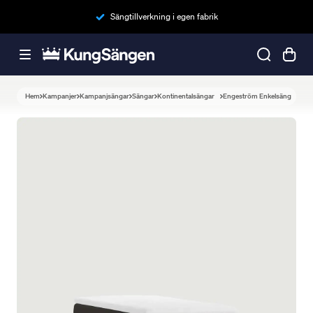
Sängtillverkning i egen fabrik
Hem
Kampanjer
Kampanjsängar
Sängar
Kontinentalsängar
Engeström Enkelsäng