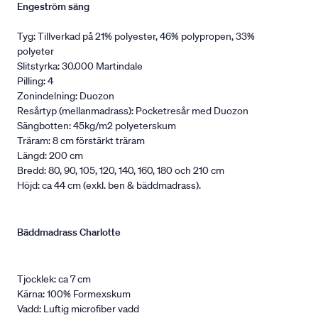
Engeström säng
Tyg: Tillverkad på 21% polyester, 46% polypropen, 33%
polyeter
Slitstyrka: 30.000 Martindale
Pilling: 4
Zonindelning: Duozon
Resårtyp (mellanmadrass): Pocketresår med Duozon
Sängbotten: 45kg/m2 polyeterskum
Träram: 8 cm förstärkt träram
Längd: 200 cm
Bredd: 80, 90, 105, 120, 140, 160, 180 och 210 cm
Höjd: ca 44 cm (exkl. ben & bäddmadrass).
Bäddmadrass Charlotte
Tjocklek: ca 7 cm
Kärna: 100% Formexskum
Vadd: Luftig microfiber vadd