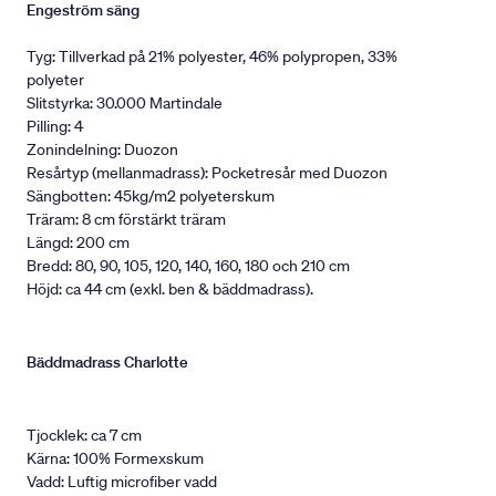
Engeström säng
Tyg: Tillverkad på 21% polyester, 46% polypropen, 33%
polyeter
Slitstyrka: 30.000 Martindale
Pilling: 4
Zonindelning: Duozon
Resårtyp (mellanmadrass): Pocketresår med Duozon
Sängbotten: 45kg/m2 polyeterskum
Träram: 8 cm förstärkt träram
Längd: 200 cm
Bredd: 80, 90, 105, 120, 140, 160, 180 och 210 cm
Höjd: ca 44 cm (exkl. ben & bäddmadrass).
Bäddmadrass Charlotte
Tjocklek: ca 7 cm
Kärna: 100% Formexskum
Vadd: Luftig microfiber vadd