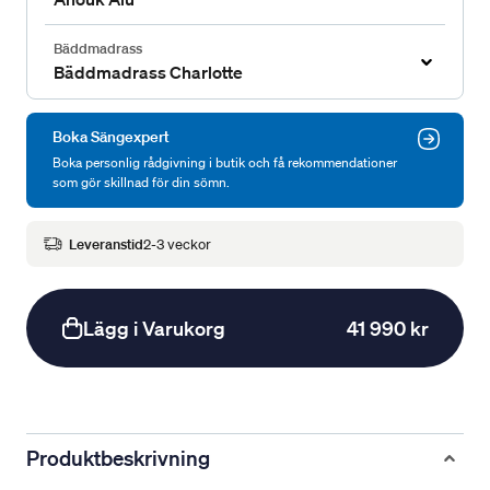
Bäddmadrass
Bäddmadrass Charlotte
Boka Sängexpert
Boka personlig rådgivning i butik och få rekommendationer
som gör skillnad för din sömn.
Leveranstid
2-3 veckor
Lägg i Varukorg
41 990 kr
Produktbeskrivning