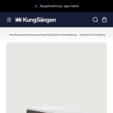
Sängtillverkning i egen fabrik
Hem
Kampanjer
Kampanjsängar
Sängar
Kontinentalsängar
Engeström Enkelsäng