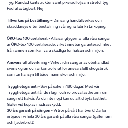
Tyg: Rundad kantstruktur samt pikerad följsam stretchtyg
Fodral avtagbart: Nej
Tillverkas på beställning
– Din säng handtillverkas och
skräddarsys efter beställning i vår egna fabrik i Enköping.
ÖKO-tex 100 certifierat
- Alla sängtygerna i alla våra sängar
är ÖKO-tex 100 certifierade, vilket innebär garanterad frihet
från ämnen som kan vara skadliga för hälsan och miljön.
Ansvarsfull tillverkning
- Virket i din säng är av obehandlad
svensk gran och är kontrollerat för ansvarsfullt skogsbruk
som tar hänsyn till både människor och miljö.
Trygghetsgaranti
- Sov på saken i 180 dagar! Med vår
Trygghetsgaranti får du i lugn och ro prova fastheten i din
säng i ett halvår. Är du inte nöjd kan du alltid byta fasthet.
Gäller vid köp av madrasskydd.
30 års garanti på sängen
- Vi tror på vårt hantverk! Därför
erbjuder vi hela 30 års garanti på alla våra sängar (gäller ram
och fjäderbrott)