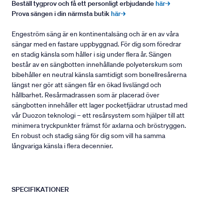
Beställ tygprov och få ett personligt erbjudande
här→
Prova sängen i din närmsta butik
här→
Engeström säng är en kontinentalsäng och är en av våra
sängar med en fastare uppbyggnad. För dig som föredrar
en stadig känsla som håller i sig under flera år. Sängen
består av en sängbotten innehållande polyeterskum som
bibehåller en neutral känsla samtidigt som bonellresårerna
längst ner gör att sängen får en ökad livslängd och
hållbarhet. Resårmadrassen som är placerad över
sängbotten innehåller ett lager pocketfjädrar utrustad med
vår Duozon teknologi – ett resårsystem som hjälper till att
minimera tryckpunkter främst för axlarna och bröstryggen.
En robust och stadig säng för dig som vill ha samma
långvariga känsla i flera decennier.
SPECIFIKATIONER