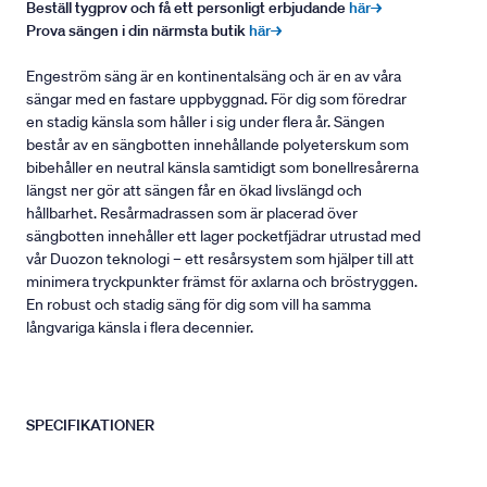
Beställ tygprov och få ett personligt erbjudande
här→
Prova sängen i din närmsta butik
här→
Engeström säng är en kontinentalsäng och är en av våra
sängar med en fastare uppbyggnad. För dig som föredrar
en stadig känsla som håller i sig under flera år. Sängen
består av en sängbotten innehållande polyeterskum som
bibehåller en neutral känsla samtidigt som bonellresårerna
längst ner gör att sängen får en ökad livslängd och
hållbarhet. Resårmadrassen som är placerad över
sängbotten innehåller ett lager pocketfjädrar utrustad med
vår Duozon teknologi – ett resårsystem som hjälper till att
minimera tryckpunkter främst för axlarna och bröstryggen.
En robust och stadig säng för dig som vill ha samma
långvariga känsla i flera decennier.
SPECIFIKATIONER