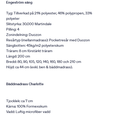
Engeström säng
Tyg: Tillverkad på 21% polyester, 46% polypropen, 33%
polyeter
Slitstyrka: 30.000 Martindale
Pilling: 4
Zonindelning: Duozon
Resårtyp (mellanmadrass): Pocketresår med Duozon
Sängbotten: 45kg/m2 polyeterskum
Träram: 8 cm förstärkt träram
Längd: 200 cm
Bredd: 80, 90, 105, 120, 140, 160, 180 och 210 cm
Höjd: ca 44 cm (exkl. ben & bäddmadrass).
Bäddmadrass Charlotte
Tjocklek: ca 7 cm
Kärna: 100% Formexskum
Vadd: Luftig microfiber vadd