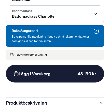
Bäddmadrass
Bäddmadrass Charlotte
Boka Sängexpert
Boka personlig rådgivning i butik och få rekommendationer
som gör skillnad för din sömn.
Leveranstid
2-3 veckor
Lägg i Varukorg
48 190 kr
Produktbeskrivning