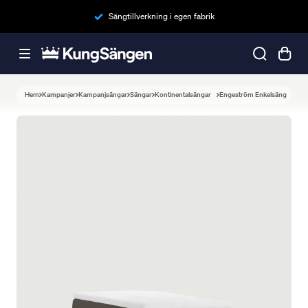
Sängtillverkning i egen fabrik
Hem
Kampanjer
Kampanjsängar
Sängar
Kontinentalsängar
Engeström Enkelsäng