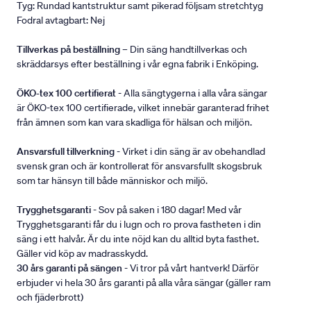
Tyg: Rundad kantstruktur samt pikerad följsam stretchtyg
Fodral avtagbart: Nej
Tillverkas på beställning
– Din säng handtillverkas och
skräddarsys efter beställning i vår egna fabrik i Enköping.
ÖKO-tex 100 certifierat
- Alla sängtygerna i alla våra sängar
är ÖKO-tex 100 certifierade, vilket innebär garanterad frihet
från ämnen som kan vara skadliga för hälsan och miljön.
Ansvarsfull tillverkning
- Virket i din säng är av obehandlad
svensk gran och är kontrollerat för ansvarsfullt skogsbruk
som tar hänsyn till både människor och miljö.
Trygghetsgaranti
- Sov på saken i 180 dagar! Med vår
Trygghetsgaranti får du i lugn och ro prova fastheten i din
säng i ett halvår. Är du inte nöjd kan du alltid byta fasthet.
Gäller vid köp av madrasskydd.
30 års garanti på sängen
- Vi tror på vårt hantverk! Därför
erbjuder vi hela 30 års garanti på alla våra sängar (gäller ram
och fjäderbrott)