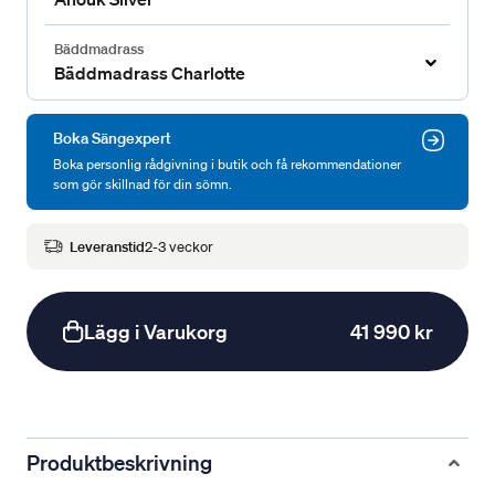
Bäddmadrass
Bäddmadrass Charlotte
Boka Sängexpert
Boka personlig rådgivning i butik och få rekommendationer
som gör skillnad för din sömn.
Leveranstid
2-3 veckor
Lägg i Varukorg
41 990 kr
Produktbeskrivning