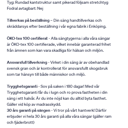
Tyg: Rundad kantstruktur samt pikerad följsam stretchtyg
Fodral avtagbart: Nej
Tillverkas på beställning
– Din säng handtillverkas och
skräddarsys efter beställning i vår egna fabrik i Enköping.
ÖKO-tex 100 certifierat
- Alla sängtygerna i alla våra sängar
är ÖKO-tex 100 certifierade, vilket innebär garanterad frihet
från ämnen som kan vara skadliga för hälsan och miljön.
Ansvarsfull tillverkning
- Virket i din säng är av obehandlad
svensk gran och är kontrollerat för ansvarsfullt skogsbruk
som tar hänsyn till både människor och miljö.
Trygghetsgaranti
- Sov på saken i 180 dagar! Med vår
Trygghetsgaranti får du i lugn och ro prova fastheten i din
säng i ett halvår. Är du inte nöjd kan du alltid byta fasthet.
Gäller vid köp av madrasskydd.
30 års garanti på sängen
- Vi tror på vårt hantverk! Därför
erbjuder vi hela 30 års garanti på alla våra sängar (gäller ram
och fjäderbrott)