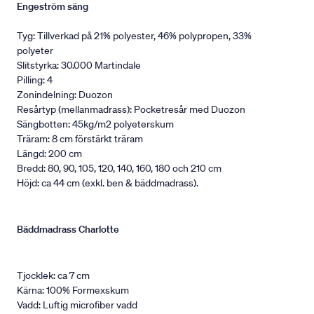
Engeström säng
Tyg: Tillverkad på 21% polyester, 46% polypropen, 33%
polyeter
Slitstyrka: 30.000 Martindale
Pilling: 4
Zonindelning: Duozon
Resårtyp (mellanmadrass): Pocketresår med Duozon
Sängbotten: 45kg/m2 polyeterskum
Träram: 8 cm förstärkt träram
Längd: 200 cm
Bredd: 80, 90, 105, 120, 140, 160, 180 och 210 cm
Höjd: ca 44 cm (exkl. ben & bäddmadrass).
Bäddmadrass Charlotte
Tjocklek: ca 7 cm
Kärna: 100% Formexskum
Vadd: Luftig microfiber vadd