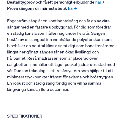
Beställ tygprov och få ett personligt erbjudande
här→
Prova sängen i din närmsta butik
här→
Engeström säng är en kontinentalsäng och är en av våra
sängar med en fastare uppbyggnad. För dig som föredrar
en stadig känsla som håller i sig under flera år. Sängen
består av en sängbotten innehållande polyeterskum som
bibehåller en neutral känsla samtidigt som bonellresårerna
längst ner gör att sängen får en ökad livslängd och
hållbarhet. Resårmadrassen som är placerad över
sängbotten innehåller ett lager pocketfjädrar utrustad med
vår Duozon teknologi – ett resårsystem som hjälper till att
minimera tryckpunkter främst för axlarna och bröstryggen.
En robust och stadig säng för dig som vill ha samma
långvariga känsla i flera decennier.
SPECIFIKATIONER