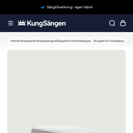
Sängtillverkning i egen fabrik
Hem
Kampanjer
Kampanjsängar
Sängar
Kontinentalsängar
Engeström Enkelsäng