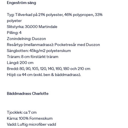
Engeström säng
Tyg: Tillverkad på 21% polyester, 46% polypropen, 33%
polyeter
Slitstyrka: 30.000 Martindale
Pilling: 4
Zonindelning: Duozon
Resårtyp (mellanmadrass): Pocketresår med Duozon
Sängbotten: 45kg/m2 polyeterskum
Träram: 8 cm förstärkt träram
Längd: 200 cm
Bredd: 80, 90, 105, 120, 140, 160, 180 och 210 cm
Höjd: ca 44 cm (exkl. ben & bäddmadrass).
Bäddmadrass Charlotte
Tjocklek: ca 7 cm
Kärna: 100% Formexskum
Vadd: Luftig microfiber vadd