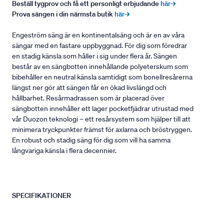
Beställ tygprov och få ett personligt erbjudande
här→
Prova sängen i din närmsta butik
här→
Engeström säng är en kontinentalsäng och är en av våra
sängar med en fastare uppbyggnad. För dig som föredrar
en stadig känsla som håller i sig under flera år. Sängen
består av en sängbotten innehållande polyeterskum som
bibehåller en neutral känsla samtidigt som bonellresårerna
längst ner gör att sängen får en ökad livslängd och
hållbarhet. Resårmadrassen som är placerad över
sängbotten innehåller ett lager pocketfjädrar utrustad med
vår Duozon teknologi – ett resårsystem som hjälper till att
minimera tryckpunkter främst för axlarna och bröstryggen.
En robust och stadig säng för dig som vill ha samma
långvariga känsla i flera decennier.
SPECIFIKATIONER