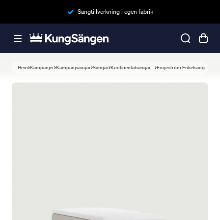
Sängtillverkning i egen fabrik
Hem
Kampanjer
Kampanjsängar
Sängar
Kontinentalsängar
Engeström Enkelsäng