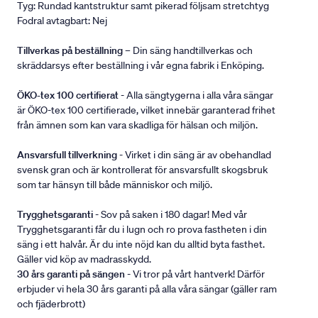
Tyg: Rundad kantstruktur samt pikerad följsam stretchtyg
Fodral avtagbart: Nej
Tillverkas på beställning
– Din säng handtillverkas och
skräddarsys efter beställning i vår egna fabrik i Enköping.
ÖKO-tex 100 certifierat
- Alla sängtygerna i alla våra sängar
är ÖKO-tex 100 certifierade, vilket innebär garanterad frihet
från ämnen som kan vara skadliga för hälsan och miljön.
Ansvarsfull tillverkning
- Virket i din säng är av obehandlad
svensk gran och är kontrollerat för ansvarsfullt skogsbruk
som tar hänsyn till både människor och miljö.
Trygghetsgaranti
- Sov på saken i 180 dagar! Med vår
Trygghetsgaranti får du i lugn och ro prova fastheten i din
säng i ett halvår. Är du inte nöjd kan du alltid byta fasthet.
Gäller vid köp av madrasskydd.
30 års garanti på sängen
- Vi tror på vårt hantverk! Därför
erbjuder vi hela 30 års garanti på alla våra sängar (gäller ram
och fjäderbrott)