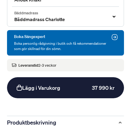
Bäddmadrass
Bäddmadrass Charlotte
Boka Sängexpert
Boka personlig rådgivning i butik och få rekommendationer
som gör skillnad för din sömn.
Leveranstid
2-3 veckor
Lägg i Varukorg
37 990 kr
Produktbeskrivning