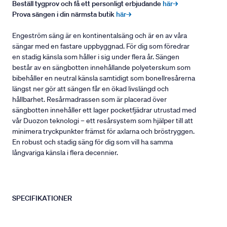
Beställ tygprov och få ett personligt erbjudande
här→
Prova sängen i din närmsta butik
här→
Engeström säng är en kontinentalsäng och är en av våra
sängar med en fastare uppbyggnad. För dig som föredrar
en stadig känsla som håller i sig under flera år. Sängen
består av en sängbotten innehållande polyeterskum som
bibehåller en neutral känsla samtidigt som bonellresårerna
längst ner gör att sängen får en ökad livslängd och
hållbarhet. Resårmadrassen som är placerad över
sängbotten innehåller ett lager pocketfjädrar utrustad med
vår Duozon teknologi – ett resårsystem som hjälper till att
minimera tryckpunkter främst för axlarna och bröstryggen.
En robust och stadig säng för dig som vill ha samma
långvariga känsla i flera decennier.
SPECIFIKATIONER