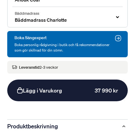
Bäddmadrass
Bäddmadrass Charlotte
Boka Sängexpert
Boka personlig rådgivning i butik och få rekommendationer
som gör skillnad för din sömn.
Leveranstid
2-3 veckor
Lägg i Varukorg
37 990 kr
Produktbeskrivning