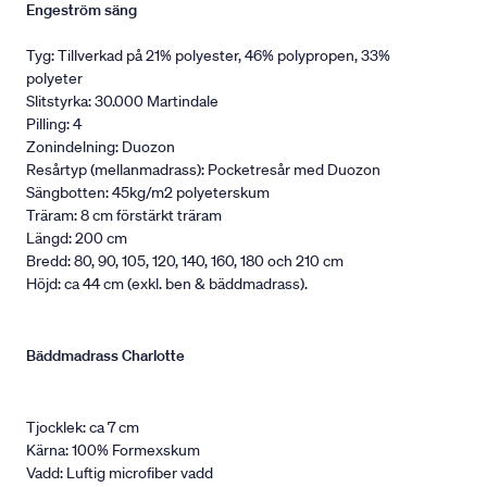
Engeström säng
Tyg: Tillverkad på 21% polyester, 46% polypropen, 33%
polyeter
Slitstyrka: 30.000 Martindale
Pilling: 4
Zonindelning: Duozon
Resårtyp (mellanmadrass): Pocketresår med Duozon
Sängbotten: 45kg/m2 polyeterskum
Träram: 8 cm förstärkt träram
Längd: 200 cm
Bredd: 80, 90, 105, 120, 140, 160, 180 och 210 cm
Höjd: ca 44 cm (exkl. ben & bäddmadrass).
Bäddmadrass Charlotte
Tjocklek: ca 7 cm
Kärna: 100% Formexskum
Vadd: Luftig microfiber vadd