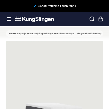
Sängtillverkning i egen fabrik
Hem
Kampanjer
Kampanjsängar
Sängar
Kontinentalsängar
Engeström Enkelsäng