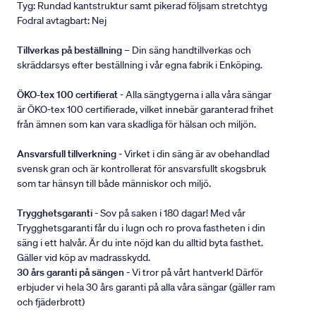
Tyg: Rundad kantstruktur samt pikerad följsam stretchtyg
Fodral avtagbart: Nej
Tillverkas på beställning
– Din säng handtillverkas och
skräddarsys efter beställning i vår egna fabrik i Enköping.
ÖKO-tex 100 certifierat
- Alla sängtygerna i alla våra sängar
är ÖKO-tex 100 certifierade, vilket innebär garanterad frihet
från ämnen som kan vara skadliga för hälsan och miljön.
Ansvarsfull tillverkning
- Virket i din säng är av obehandlad
svensk gran och är kontrollerat för ansvarsfullt skogsbruk
som tar hänsyn till både människor och miljö.
Trygghetsgaranti
- Sov på saken i 180 dagar! Med vår
Trygghetsgaranti får du i lugn och ro prova fastheten i din
säng i ett halvår. Är du inte nöjd kan du alltid byta fasthet.
Gäller vid köp av madrasskydd.
30 års garanti på sängen
- Vi tror på vårt hantverk! Därför
erbjuder vi hela 30 års garanti på alla våra sängar (gäller ram
och fjäderbrott)