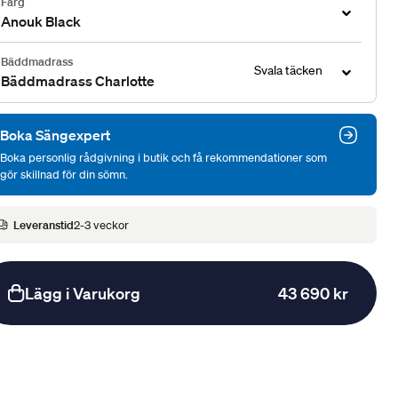
Färg
Anouk Black
Bäddmadrass
Svala täcken
Bäddmadrass Charlotte
Boka Sängexpert
Boka personlig rådgivning i butik och få rekommendationer som
gör skillnad för din sömn.
Leveranstid
2-3 veckor
Lägg i Varukorg
43 690 kr