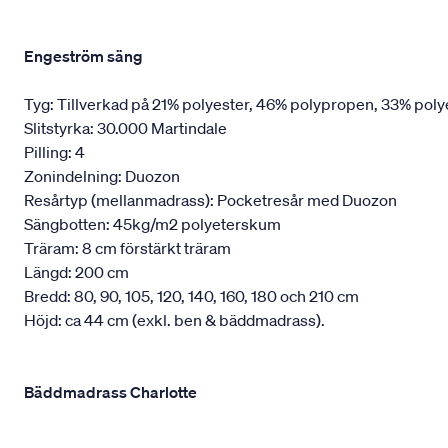
Engeström säng
Tyg: Tillverkad på 21% polyester, 46% polypropen, 33% poly
Slitstyrka: 30.000 Martindale
Pilling: 4
Zonindelning: Duozon
Resårtyp (mellanmadrass): Pocketresår med Duozon
Sängbotten: 45kg/m2 polyeterskum
Träram: 8 cm förstärkt träram
Längd: 200 cm
Bredd: 80, 90, 105, 120, 140, 160, 180 och 210 cm
Höjd: ca 44 cm (exkl. ben & bäddmadrass).
Bäddmadrass Charlotte