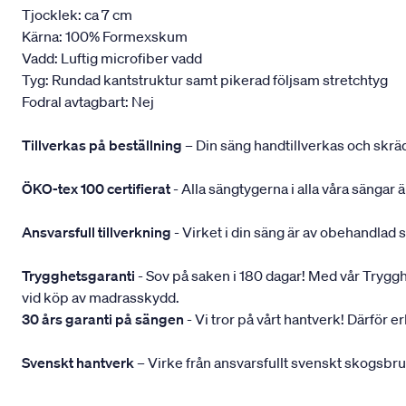
Tjocklek: ca 7 cm
Kärna: 100% Formexskum
Vadd: Luftig microfiber vadd
Tyg: Rundad kantstruktur samt pikerad följsam stretchtyg
Fodral avtagbart: Nej
Tillverkas på beställning
– Din säng handtillverkas och skräd
ÖKO-tex 100 certifierat
- Alla sängtygerna i alla våra sängar
Ansvarsfull tillverkning
- Virket i din säng är av obehandlad 
Trygghetsgaranti
- Sov på saken i 180 dagar! Med vår Trygghets
vid köp av madrasskydd.
30 års garanti på sängen
- Vi tror på vårt hantverk! Därför e
Svenskt hantverk
– Virke från ansvarsfullt svenskt skogsbr