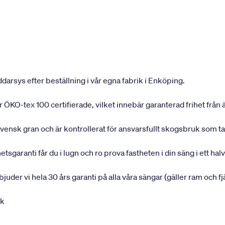
darsys efter beställning i vår egna fabrik i Enköping.
 är ÖKO-tex 100 certifierade, vilket innebär garanterad frihet fr
svensk gran och är kontrollerat för ansvarsfullt skogsbruk som t
garanti får du i lugn och ro prova fastheten i din säng i ett halvå
rbjuder vi hela 30 års garanti på alla våra sängar (gäller ram och f
uk