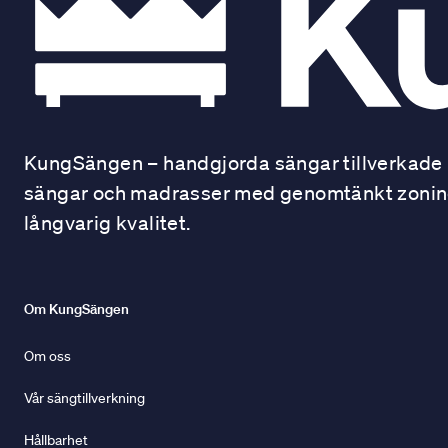
KungSängen – handgjorda sängar tillverkade i
sängar och madrasser med genomtänkt zonindel
långvarig kvalitet.
Om KungSängen
Om oss
Vår sängtillverkning
Hållbarhet