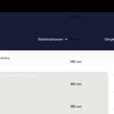
105 cm
Bäddmadrasser
120 cm
Sängk
kelsäng
140 cm
gör skillnad för din sömn.
160 cm
180 cm