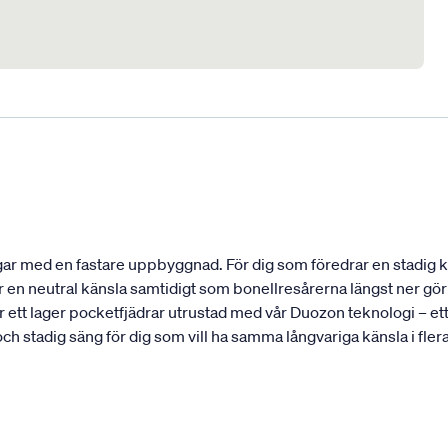
r med en fastare uppbyggnad. För dig som föredrar en stadig kän
n neutral känsla samtidigt som bonellresårerna längst ner gör a
tt lager pocketfjädrar utrustad med vår Duozon teknologi – ett 
h stadig säng för dig som vill ha samma långvariga känsla i fler