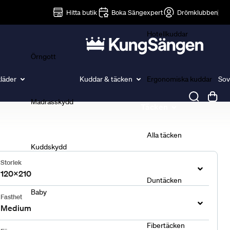
Lakan
Hitta butik
Boka Sängexpert
Drömklubben
Hotellkuddar
Örngott
läder
Kuddar & täcken
Ergonomiska kuddar
Sov
Madrasskydd
Täcken
Alla täcken
Kuddskydd
Storlek
120x210
Duntäcken
Baby
Fasthet
Medium
Fibertäcken