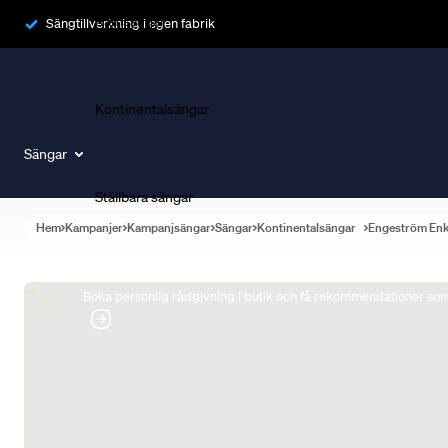
Ramsängar
Sängtillverkning i egen fabrik
Kontinentalsängar
Sängar
Ställbara sängar
Hem
Kampanjer
Kampanjsängar
Sängar
Kontinentalsängar
Engeström En
Boka Sängexpert
Boka personlig rådgivning i butik och få rekommendationer som 