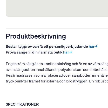
Produktbeskrivning
Beställ tygprov och få ett personligt erbjudande
här→
Prova sängen i din närmsta butik
här→
Engeström säng är en kontinentalsäng och är en av våra sänga
av en sängbotten innehållande polyeterskum som bibehåller e
Resårmadrassen som är placerad över sängbotten innehåller e
tryckpunkter främst för axlarna och bröstryggen. En robust oc
SPECIFIKATIONER