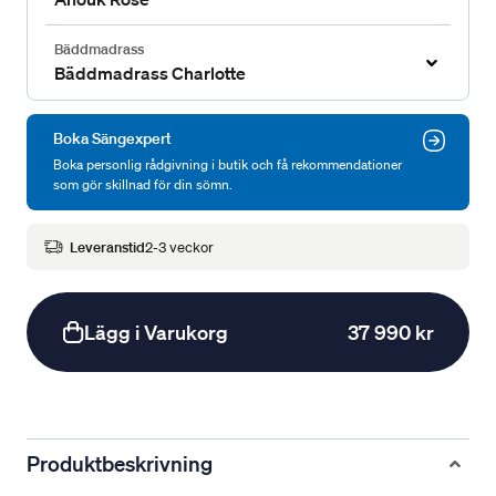
Bäddmadrass
Bäddmadrass Charlotte
Boka Sängexpert
Boka personlig rådgivning i butik och få rekommendationer
som gör skillnad för din sömn.
Leveranstid
2-3 veckor
Lägg i Varukorg
37 990 kr
Produktbeskrivning