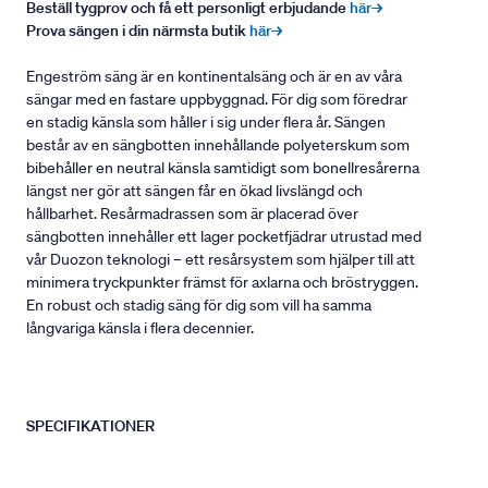
Beställ tygprov och få ett personligt erbjudande
här→
Prova sängen i din närmsta butik
här→
Engeström säng är en kontinentalsäng och är en av våra
sängar med en fastare uppbyggnad. För dig som föredrar
en stadig känsla som håller i sig under flera år. Sängen
består av en sängbotten innehållande polyeterskum som
bibehåller en neutral känsla samtidigt som bonellresårerna
längst ner gör att sängen får en ökad livslängd och
hållbarhet. Resårmadrassen som är placerad över
sängbotten innehåller ett lager pocketfjädrar utrustad med
vår Duozon teknologi – ett resårsystem som hjälper till att
minimera tryckpunkter främst för axlarna och bröstryggen.
En robust och stadig säng för dig som vill ha samma
långvariga känsla i flera decennier.
SPECIFIKATIONER