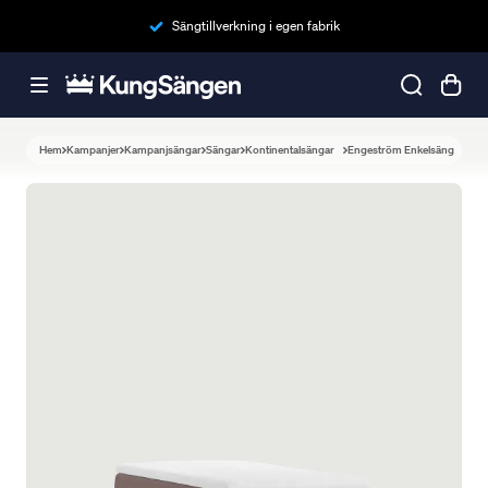
Sängtillverkning i egen fabrik
Hem
Kampanjer
Kampanjsängar
Sängar
Kontinentalsängar
Engeström Enkelsäng