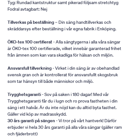
Tyg: Rundad kantstruktur samt pikerad följsam stretchtyg
Fodral avtagbart: Nej
Tillverkas på beställning
– Din säng handtillverkas och
skräddarsys efter beställning i vår egna fabrik i Enköping.
ÖKO-tex 100 certifierat
- Alla sängtygerna i alla våra sängar
är ÖKO-tex 100 certifierade, vilket innebär garanterad frihet
från ämnen som kan vara skadliga för hälsan och miljön.
Ansvarsfull tillverkning
- Virket i din säng är av obehandlad
svensk gran och är kontrollerat för ansvarsfullt skogsbruk
som tar hänsyn till både människor och miljö.
Trygghetsgaranti
- Sov på saken i 180 dagar! Med vår
Trygghetsgaranti får du i lugn och ro prova fastheten i din
säng i ett halvår. Är du inte nöjd kan du alltid byta fasthet.
Gäller vid köp av madrasskydd.
30 års garanti på sängen
- Vi tror på vårt hantverk! Därför
erbjuder vi hela 30 års garanti på alla våra sängar (gäller ram
och fjäderbrott)