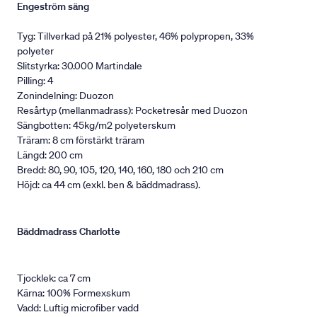
Engeström säng
Tyg: Tillverkad på 21% polyester, 46% polypropen, 33%
polyeter
Slitstyrka: 30.000 Martindale
Pilling: 4
Zonindelning: Duozon
Resårtyp (mellanmadrass): Pocketresår med Duozon
Sängbotten: 45kg/m2 polyeterskum
Träram: 8 cm förstärkt träram
Längd: 200 cm
Bredd: 80, 90, 105, 120, 140, 160, 180 och 210 cm
Höjd: ca 44 cm (exkl. ben & bäddmadrass).
Bäddmadrass Charlotte
Tjocklek: ca 7 cm
Kärna: 100% Formexskum
Vadd: Luftig microfiber vadd