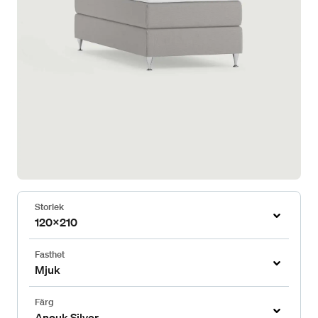
Storlek
120x210
Fasthet
Mjuk
Färg
Anouk Silver