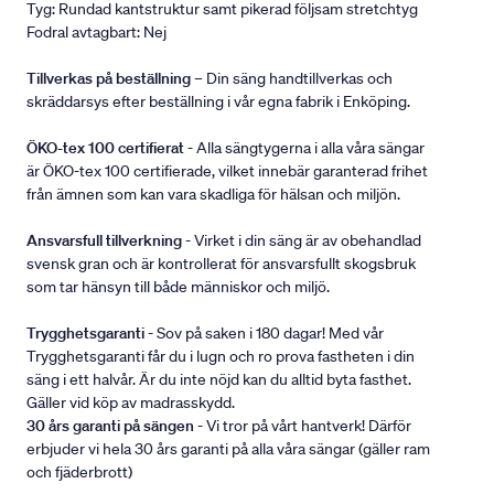
Tyg: Rundad kantstruktur samt pikerad följsam stretchtyg
Fodral avtagbart: Nej
Tillverkas på beställning
– Din säng handtillverkas och
skräddarsys efter beställning i vår egna fabrik i Enköping.
ÖKO-tex 100 certifierat
- Alla sängtygerna i alla våra sängar
är ÖKO-tex 100 certifierade, vilket innebär garanterad frihet
från ämnen som kan vara skadliga för hälsan och miljön.
Ansvarsfull tillverkning
- Virket i din säng är av obehandlad
svensk gran och är kontrollerat för ansvarsfullt skogsbruk
som tar hänsyn till både människor och miljö.
Trygghetsgaranti
- Sov på saken i 180 dagar! Med vår
Trygghetsgaranti får du i lugn och ro prova fastheten i din
säng i ett halvår. Är du inte nöjd kan du alltid byta fasthet.
Gäller vid köp av madrasskydd.
30 års garanti på sängen
- Vi tror på vårt hantverk! Därför
erbjuder vi hela 30 års garanti på alla våra sängar (gäller ram
och fjäderbrott)