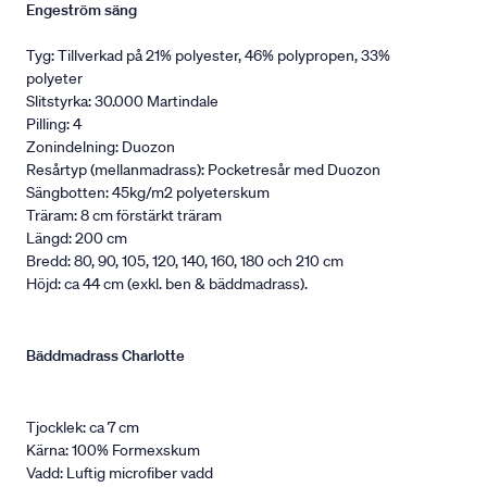
Engeström säng
Tyg: Tillverkad på 21% polyester, 46% polypropen, 33%
polyeter
Slitstyrka: 30.000 Martindale
Pilling: 4
Zonindelning: Duozon
Resårtyp (mellanmadrass): Pocketresår med Duozon
Sängbotten: 45kg/m2 polyeterskum
Träram: 8 cm förstärkt träram
Längd: 200 cm
Bredd: 80, 90, 105, 120, 140, 160, 180 och 210 cm
Höjd: ca 44 cm (exkl. ben & bäddmadrass).
Bäddmadrass Charlotte
Tjocklek: ca 7 cm
Kärna: 100% Formexskum
Vadd: Luftig microfiber vadd