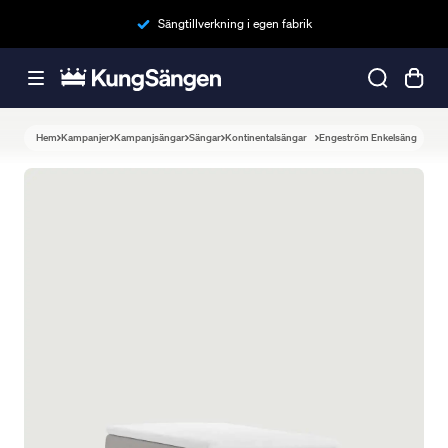
Sängtillverkning i egen fabrik
Hem
Kampanjer
Kampanjsängar
Sängar
Kontinentalsängar
Engeström Enkelsäng