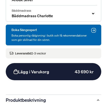
Bäddmadrass
Bäddmadrass Charlotte
Boka Sängexpert
Boka personlig rådgivning i butik och få rekommendationer
som gör skillnad för din sömn.
Leveranstid
2-3 veckor
Lägg i Varukorg
43 690 kr
Produktbeskrivning