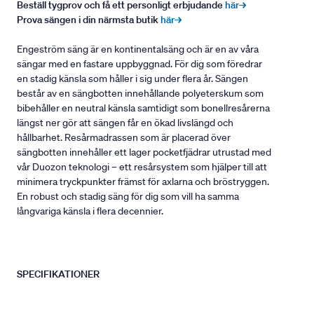
Beställ tygprov och få ett personligt erbjudande
här→
Prova sängen i din närmsta butik
här→
Engeström säng är en kontinentalsäng och är en av våra
sängar med en fastare uppbyggnad. För dig som föredrar
en stadig känsla som håller i sig under flera år. Sängen
består av en sängbotten innehållande polyeterskum som
bibehåller en neutral känsla samtidigt som bonellresårerna
längst ner gör att sängen får en ökad livslängd och
hållbarhet. Resårmadrassen som är placerad över
sängbotten innehåller ett lager pocketfjädrar utrustad med
vår Duozon teknologi – ett resårsystem som hjälper till att
minimera tryckpunkter främst för axlarna och bröstryggen.
En robust och stadig säng för dig som vill ha samma
långvariga känsla i flera decennier.
SPECIFIKATIONER