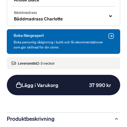
Bäddmadrass
Bäddmadrass Charlotte
Boka Sängexpert
Boka personlig rådgivning i butik och få rekommendationer
som gör skillnad för din sömn.
Leveranstid
2-3 veckor
Lägg i Varukorg
37 990 kr
Produktbeskrivning