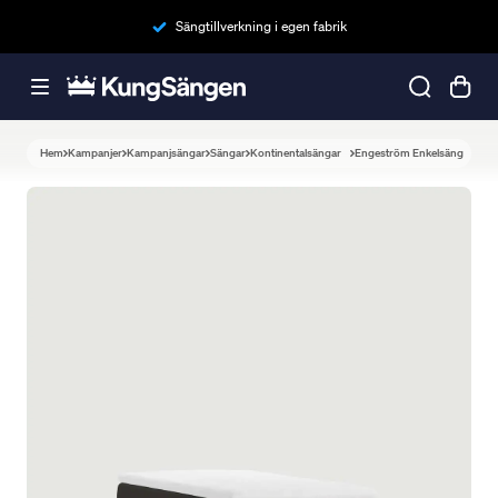
Sängtillverkning i egen fabrik
Hem
Kampanjer
Kampanjsängar
Sängar
Kontinentalsängar
Engeström Enkelsäng