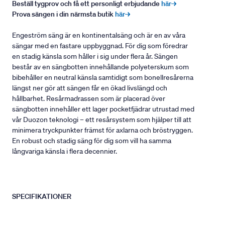
Beställ tygprov och få ett personligt erbjudande
här→
Prova sängen i din närmsta butik
här→
Engeström säng är en kontinentalsäng och är en av våra
sängar med en fastare uppbyggnad. För dig som föredrar
en stadig känsla som håller i sig under flera år. Sängen
består av en sängbotten innehållande polyeterskum som
bibehåller en neutral känsla samtidigt som bonellresårerna
längst ner gör att sängen får en ökad livslängd och
hållbarhet. Resårmadrassen som är placerad över
sängbotten innehåller ett lager pocketfjädrar utrustad med
vår Duozon teknologi – ett resårsystem som hjälper till att
minimera tryckpunkter främst för axlarna och bröstryggen.
En robust och stadig säng för dig som vill ha samma
långvariga känsla i flera decennier.
SPECIFIKATIONER