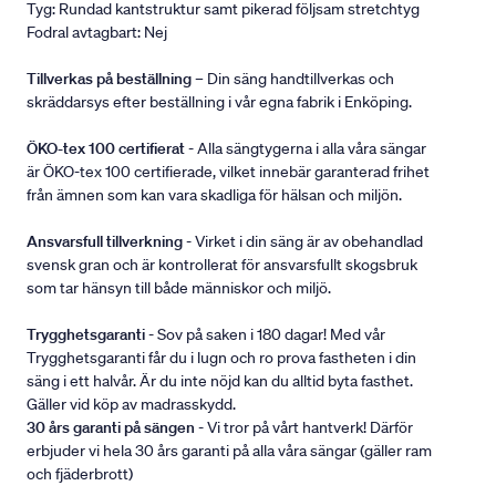
Tyg: Rundad kantstruktur samt pikerad följsam stretchtyg
Fodral avtagbart: Nej
Tillverkas på beställning
– Din säng handtillverkas och
skräddarsys efter beställning i vår egna fabrik i Enköping.
ÖKO-tex 100 certifierat
- Alla sängtygerna i alla våra sängar
är ÖKO-tex 100 certifierade, vilket innebär garanterad frihet
från ämnen som kan vara skadliga för hälsan och miljön.
Ansvarsfull tillverkning
- Virket i din säng är av obehandlad
svensk gran och är kontrollerat för ansvarsfullt skogsbruk
som tar hänsyn till både människor och miljö.
Trygghetsgaranti
- Sov på saken i 180 dagar! Med vår
Trygghetsgaranti får du i lugn och ro prova fastheten i din
säng i ett halvår. Är du inte nöjd kan du alltid byta fasthet.
Gäller vid köp av madrasskydd.
30 års garanti på sängen
- Vi tror på vårt hantverk! Därför
erbjuder vi hela 30 års garanti på alla våra sängar (gäller ram
och fjäderbrott)