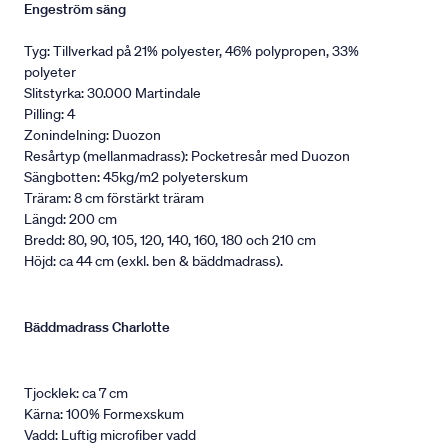
Engeström säng
Tyg: Tillverkad på 21% polyester, 46% polypropen, 33%
polyeter
Slitstyrka: 30.000 Martindale
Pilling: 4
Zonindelning: Duozon
Resårtyp (mellanmadrass): Pocketresår med Duozon
Sängbotten: 45kg/m2 polyeterskum
Träram: 8 cm förstärkt träram
Längd: 200 cm
Bredd: 80, 90, 105, 120, 140, 160, 180 och 210 cm
Höjd: ca 44 cm (exkl. ben & bäddmadrass).
Bäddmadrass Charlotte
Tjocklek: ca 7 cm
Kärna: 100% Formexskum
Vadd: Luftig microfiber vadd