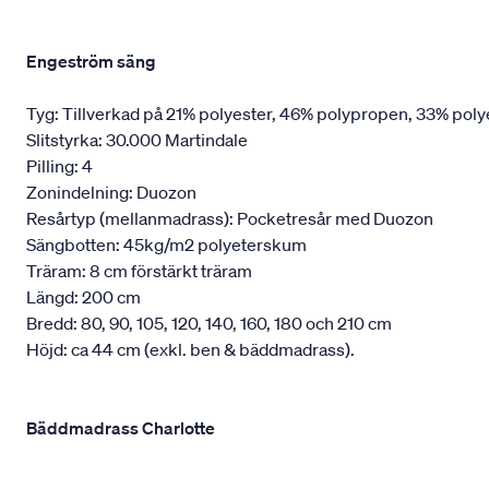
Engeström säng
Tyg: Tillverkad på 21% polyester, 46% polypropen, 33% poly
Slitstyrka: 30.000 Martindale
Pilling: 4
Zonindelning: Duozon
Resårtyp (mellanmadrass): Pocketresår med Duozon
Sängbotten: 45kg/m2 polyeterskum
Träram: 8 cm förstärkt träram
Längd: 200 cm
Bredd: 80, 90, 105, 120, 140, 160, 180 och 210 cm
Höjd: ca 44 cm (exkl. ben & bäddmadrass).
Bäddmadrass Charlotte