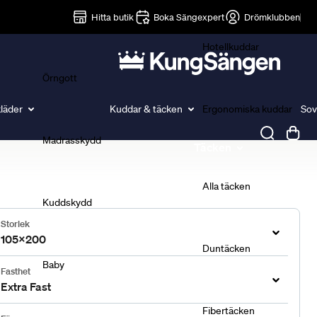
Lakan
Hitta butik
Boka Sängexpert
Drömklubben
Hotellkuddar
Örngott
läder
Kuddar & täcken
Ergonomiska kuddar
Sov
Madrasskydd
Täcken
Alla täcken
Kuddskydd
Storlek
105x200
Duntäcken
Baby
Fasthet
Extra Fast
Fibertäcken