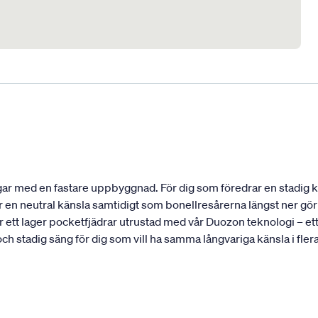
r med en fastare uppbyggnad. För dig som föredrar en stadig kän
n neutral känsla samtidigt som bonellresårerna längst ner gör a
tt lager pocketfjädrar utrustad med vår Duozon teknologi – ett 
h stadig säng för dig som vill ha samma långvariga känsla i fler