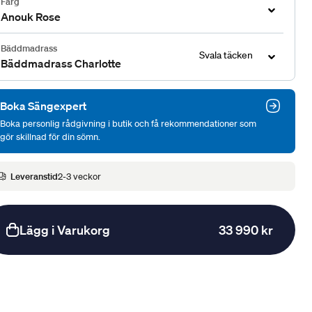
Färg
Anouk Rose
Bäddmadrass
Svala täcken
Bäddmadrass Charlotte
Boka Sängexpert
Boka personlig rådgivning i butik och få rekommendationer som
gör skillnad för din sömn.
Leveranstid
2-3 veckor
Lägg i Varukorg
33 990 kr