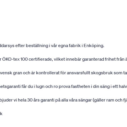
darsys efter beställning i vår egna fabrik i Enköping.
 är ÖKO-tex 100 certifierade, vilket innebär garanterad frihet fr
svensk gran och är kontrollerat för ansvarsfullt skogsbruk som t
garanti får du i lugn och ro prova fastheten i din säng i ett halvå
rbjuder vi hela 30 års garanti på alla våra sängar (gäller ram och f
uk