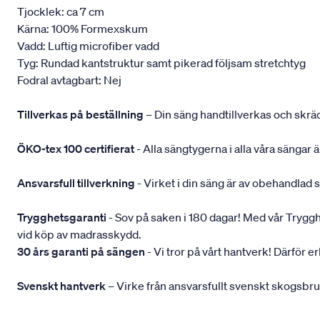
Tjocklek: ca 7 cm
Kärna: 100% Formexskum
Vadd: Luftig microfiber vadd
Tyg: Rundad kantstruktur samt pikerad följsam stretchtyg
Fodral avtagbart: Nej
Tillverkas på beställning
– Din säng handtillverkas och skräd
ÖKO-tex 100 certifierat
- Alla sängtygerna i alla våra sängar
Ansvarsfull tillverkning
- Virket i din säng är av obehandlad 
Trygghetsgaranti
- Sov på saken i 180 dagar! Med vår Trygghets
vid köp av madrasskydd.
30 års garanti på sängen
- Vi tror på vårt hantverk! Därför e
Svenskt hantverk
– Virke från ansvarsfullt svenskt skogsbr