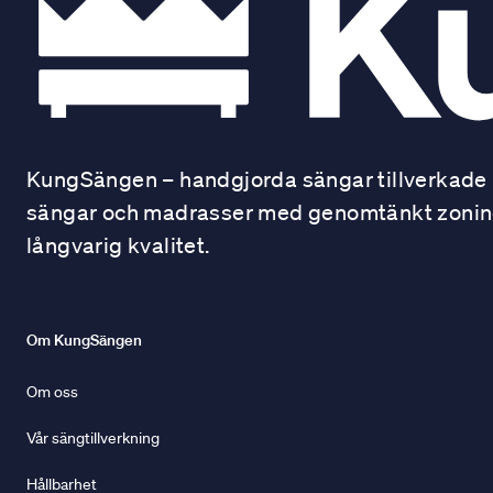
KungSängen – handgjorda sängar tillverkade i
sängar och madrasser med genomtänkt zonindel
långvarig kvalitet.
Om KungSängen
Om oss
Vår sängtillverkning
Hållbarhet