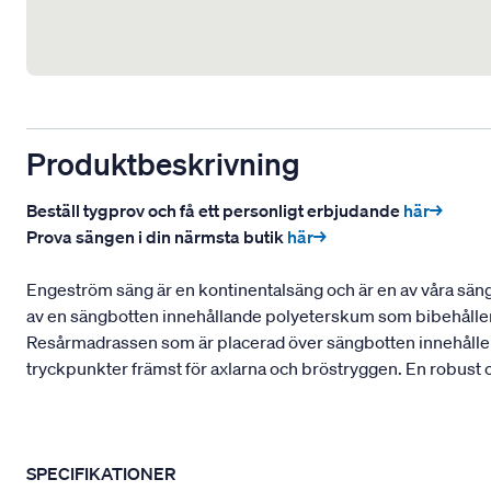
Produktbeskrivning
Beställ tygprov och få ett personligt erbjudande
här→
Prova sängen i din närmsta butik
här→
Engeström säng är en kontinentalsäng och är en av våra sänga
av en sängbotten innehållande polyeterskum som bibehåller e
Resårmadrassen som är placerad över sängbotten innehåller e
tryckpunkter främst för axlarna och bröstryggen. En robust oc
SPECIFIKATIONER