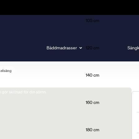
105 cm
Bäddmadrasser
120 cm
Sängk
kelsäng
140 cm
gör skillnad för din sömn.
160 cm
180 cm