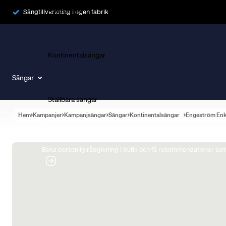
Ramsängar
Sängtillverkning i egen fabrik
Kontinentalsängar
Sängar
Ställbara sängar
Hem
Kampanjer
Kampanjsängar
Sängar
Kontinentalsängar
Engeström En
Boka Sängexpert
Boka personlig rådgivning i butik och få rekommendationer som 