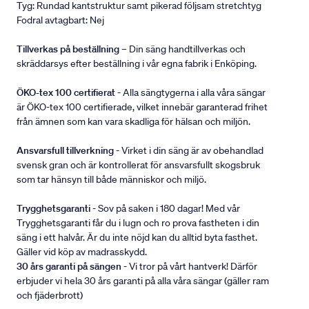
Tyg: Rundad kantstruktur samt pikerad följsam stretchtyg
Fodral avtagbart: Nej
Tillverkas på beställning
– Din säng handtillverkas och
skräddarsys efter beställning i vår egna fabrik i Enköping.
ÖKO-tex 100 certifierat
- Alla sängtygerna i alla våra sängar
är ÖKO-tex 100 certifierade, vilket innebär garanterad frihet
från ämnen som kan vara skadliga för hälsan och miljön.
Ansvarsfull tillverkning
- Virket i din säng är av obehandlad
svensk gran och är kontrollerat för ansvarsfullt skogsbruk
som tar hänsyn till både människor och miljö.
Trygghetsgaranti
- Sov på saken i 180 dagar! Med vår
Trygghetsgaranti får du i lugn och ro prova fastheten i din
säng i ett halvår. Är du inte nöjd kan du alltid byta fasthet.
Gäller vid köp av madrasskydd.
30 års garanti på sängen
- Vi tror på vårt hantverk! Därför
erbjuder vi hela 30 års garanti på alla våra sängar (gäller ram
och fjäderbrott)