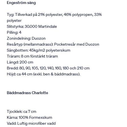
Engeström säng
Tyg: Tillverkad på 21% polyester, 46% polypropen, 33%
polyeter
Slitstyrka: 30.000 Martindale
Pilling: 4
Zonindelning: Duozon
Resårtyp (mellanmadrass): Pocketresår med Duozon
Sängbotten: 45kg/m2 polyeterskum
Träram: 8 cm förstärkt träram
Längd: 200 cm
Bredd: 80, 90, 105, 120, 140, 160, 180 och 210 cm
Höjd: ca 44 cm (exkl. ben & bäddmadrass).
Bäddmadrass Charlotte
Tjocklek: ca 7 cm
Kärna: 100% Formexskum
Vadd: Luftig microfiber vadd