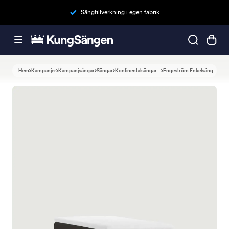
Sängtillverkning i egen fabrik
Hem
Kampanjer
Kampanjsängar
Sängar
Kontinentalsängar
Engeström Enkelsäng