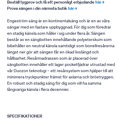
Beställ tygprov och få ett personligt erbjudande
här→
Prova sängen i din närmsta butik
här→
Engeström säng är en kontinentalsäng och är en av våra
sängar med en fastare uppbyggnad. För dig som föredrar
en stadig känsla som håller i sig under flera år. Sängen
består av en sängbotten innehållande polyeterskum som
bibehåller en neutral känsla samtidigt som bonellresårerna
längst ner gör att sängen får en ökad livslängd och
hållbarhet. Resårmadrassen som är placerad över
sängbotten innehåller ett lager pocketfjädrar utrustad med
vår Duozon teknologi – ett resårsystem som hjälper till att
minimera tryckpunkter främst för axlarna och bröstryggen.
En robust och stadig säng för dig som vill ha samma
långvariga känsla i flera decennier.
SPECIFIKATIONER