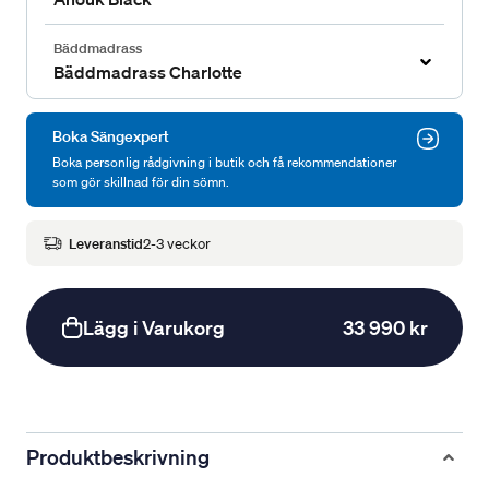
Bäddmadrass
Bäddmadrass Charlotte
Boka Sängexpert
Boka personlig rådgivning i butik och få rekommendationer
som gör skillnad för din sömn.
Leveranstid
2-3 veckor
Lägg i Varukorg
33 990 kr
Produktbeskrivning