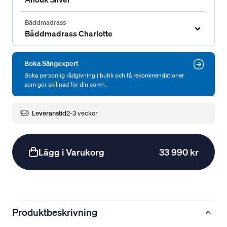
Bäddmadrass
Bäddmadrass Charlotte
Boka Sängexpert
Boka personlig rådgivning i butik och få rekommendationer
som gör skillnad för din sömn.
Leveranstid
2-3 veckor
Lägg i Varukorg
33 990 kr
Produktbeskrivning