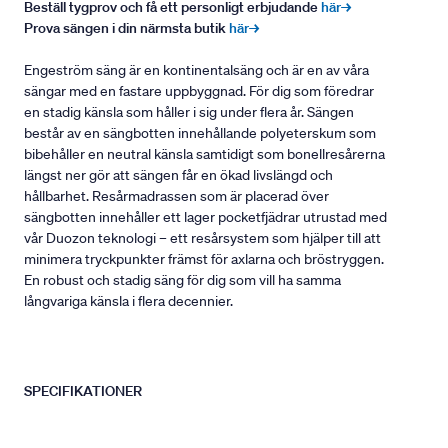
Beställ tygprov och få ett personligt erbjudande
här→
Prova sängen i din närmsta butik
här→
Engeström säng är en kontinentalsäng och är en av våra
sängar med en fastare uppbyggnad. För dig som föredrar
en stadig känsla som håller i sig under flera år. Sängen
består av en sängbotten innehållande polyeterskum som
bibehåller en neutral känsla samtidigt som bonellresårerna
längst ner gör att sängen får en ökad livslängd och
hållbarhet. Resårmadrassen som är placerad över
sängbotten innehåller ett lager pocketfjädrar utrustad med
vår Duozon teknologi – ett resårsystem som hjälper till att
minimera tryckpunkter främst för axlarna och bröstryggen.
En robust och stadig säng för dig som vill ha samma
långvariga känsla i flera decennier.
SPECIFIKATIONER