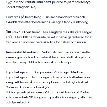
Tyg: Rundad kantstruktur samt pikerad följsam stretchtyg
Fodral avtagbart: Nej
Tillverkas på beställning
– Din säng handtillverkas och
skräddarsys efter beställning i vår egna fabrik i Enköping.
ÖKO-tex 100 certifierat
- Alla sängtygerna i alla våra sängar
är ÖKO-tex 100 certifierade, vilket innebär garanterad frihet
från ämnen som kan vara skadliga för hälsan och miljön.
Ansvarsfull tillverkning
- Virket i din säng är av obehandlad
svensk gran och är kontrollerat för ansvarsfullt skogsbruk
som tar hänsyn till både människor och miljö.
Trygghetsgaranti
- Sov på saken i 180 dagar! Med vår
Trygghetsgaranti får du i lugn och ro prova fastheten i din
säng i ett halvår. Är du inte nöjd kan du alltid byta fasthet.
Gäller vid köp av madrasskydd.
30 års garanti på sängen
- Vi tror på vårt hantverk! Därför
erbjuder vi hela 30 års garanti på alla våra sängar (gäller ram
och fjäderbrott)