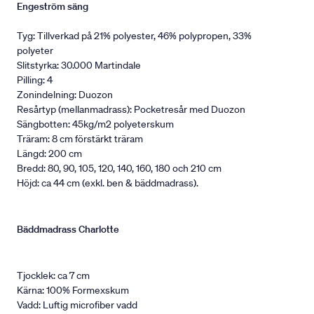
Engeström säng
Tyg: Tillverkad på 21% polyester, 46% polypropen, 33%
polyeter
Slitstyrka: 30.000 Martindale
Pilling: 4
Zonindelning: Duozon
Resårtyp (mellanmadrass): Pocketresår med Duozon
Sängbotten: 45kg/m2 polyeterskum
Träram: 8 cm förstärkt träram
Längd: 200 cm
Bredd: 80, 90, 105, 120, 140, 160, 180 och 210 cm
Höjd: ca 44 cm (exkl. ben & bäddmadrass).
Bäddmadrass Charlotte
Tjocklek: ca 7 cm
Kärna: 100% Formexskum
Vadd: Luftig microfiber vadd