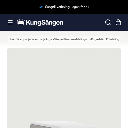
Sängtillverkning i egen fabrik
Hem
Kampanjer
Kampanjsängar
Sängar
Kontinentalsängar
Engeström Enkelsäng