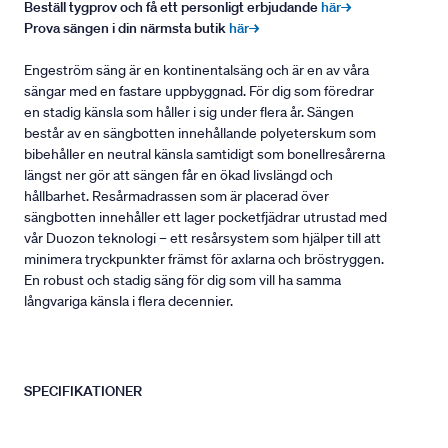
Beställ tygprov och få ett personligt erbjudande
här→
Prova sängen i din närmsta butik
här→
Engeström säng är en kontinentalsäng och är en av våra
sängar med en fastare uppbyggnad. För dig som föredrar
en stadig känsla som håller i sig under flera år. Sängen
består av en sängbotten innehållande polyeterskum som
bibehåller en neutral känsla samtidigt som bonellresårerna
längst ner gör att sängen får en ökad livslängd och
hållbarhet. Resårmadrassen som är placerad över
sängbotten innehåller ett lager pocketfjädrar utrustad med
vår Duozon teknologi – ett resårsystem som hjälper till att
minimera tryckpunkter främst för axlarna och bröstryggen.
En robust och stadig säng för dig som vill ha samma
långvariga känsla i flera decennier.
SPECIFIKATIONER