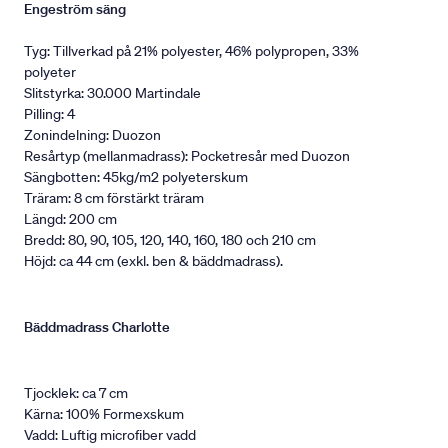
Engeström säng
Tyg: Tillverkad på 21% polyester, 46% polypropen, 33%
polyeter
Slitstyrka: 30.000 Martindale
Pilling: 4
Zonindelning: Duozon
Resårtyp (mellanmadrass): Pocketresår med Duozon
Sängbotten: 45kg/m2 polyeterskum
Träram: 8 cm förstärkt träram
Längd: 200 cm
Bredd: 80, 90, 105, 120, 140, 160, 180 och 210 cm
Höjd: ca 44 cm (exkl. ben & bäddmadrass).
Bäddmadrass Charlotte
Tjocklek: ca 7 cm
Kärna: 100% Formexskum
Vadd: Luftig microfiber vadd