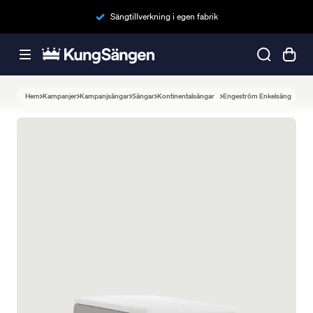
Sängtillverkning i egen fabrik
Hem
Kampanjer
Kampanjsängar
Sängar
Kontinentalsängar
Engeström Enkelsäng