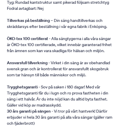
Tyg: Rundad kantstruktur samt pikerad följsam stretchtyg
Fodral avtagbart: Nej
Tillverkas på beställning
– Din säng handtillverkas och
skräddarsys efter beställning i vår egna fabrik i Enköping.
ÖKO-tex 100 certifierat
- Alla sängtygerna i alla våra sängar
är ÖKO-tex 100 certifierade, vilket innebär garanterad frihet
från ämnen som kan vara skadliga för hälsan och miljön.
Ansvarsfull tillverkning
- Virket i din säng är av obehandlad
svensk gran och är kontrollerat för ansvarsfullt skogsbruk
som tar hänsyn till både människor och miljö.
Trygghetsgaranti
- Sov på saken i 180 dagar! Med vår
Trygghetsgaranti får du i lugn och ro prova fastheten i din
säng i ett halvår. Är du inte nöjd kan du alltid byta fasthet.
Gäller vid köp av madrasskydd.
30 års garanti på sängen
- Vi tror på vårt hantverk! Därför
erbjuder vi hela 30 års garanti på alla våra sängar (gäller ram
och fjäderbrott)