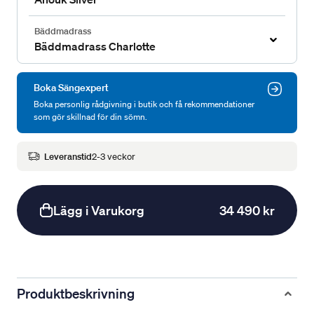
Bäddmadrass
Bäddmadrass Charlotte
Boka Sängexpert
Boka personlig rådgivning i butik och få rekommendationer
som gör skillnad för din sömn.
Leveranstid
2-3 veckor
Lägg i Varukorg
34 490 kr
Produktbeskrivning