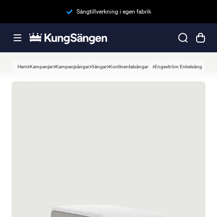
Sängtillverkning i egen fabrik
Hem
Kampanjer
Kampanjsängar
Sängar
Kontinentalsängar
Engeström Enkelsäng