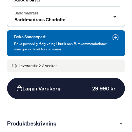
Bäddmadrass
Bäddmadrass Charlotte
Boka Sängexpert
Boka personlig rådgivning i butik och få rekommendationer
som gör skillnad för din sömn.
Leveranstid
2-3 veckor
Lägg i Varukorg
29 990 kr
Produktbeskrivning