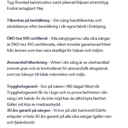
Tyg: Rundad kantstruktur samt pikerad följsam stretchtyg
Fodral avtagbart: Nej
Tillverkas på beställning
– Din säng handtillverkas och
skräddarsys efter beställning i vår egna fabrik i Enköping.
ÖKO-tex 100 certifierat
- Alla sängtygerna i alla våra sängar
är ÖKO-tex 100 certifierade, vilket innebär garanterad frihet
från ämnen som kan vara skadliga för hälsan och miljön.
Ansvarsfull tillverkning
- Virket i din säng är av obehandlad
svensk gran och är kontrollerat för ansvarsfullt skogsbruk
som tar hänsyn till både människor och miljö.
Trygghetsgaranti
- Sov på saken i 180 dagar! Med vår
Trygghetsgaranti får du i lugn och ro prova fastheten i din
säng i ett halvår. Är du inte nöjd kan du alltid byta fasthet.
Gäller vid köp av madrasskydd.
30 års garanti på sängen
- Vi tror på vårt hantverk! Därför
erbjuder vi hela 30 års garanti på alla våra sängar (gäller ram
och fjäderbrott)