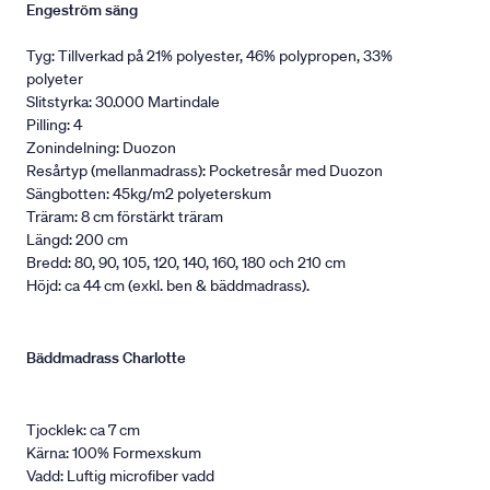
Engeström säng
Tyg: Tillverkad på 21% polyester, 46% polypropen, 33%
polyeter
Slitstyrka: 30.000 Martindale
Pilling: 4
Zonindelning: Duozon
Resårtyp (mellanmadrass): Pocketresår med Duozon
Sängbotten: 45kg/m2 polyeterskum
Träram: 8 cm förstärkt träram
Längd: 200 cm
Bredd: 80, 90, 105, 120, 140, 160, 180 och 210 cm
Höjd: ca 44 cm (exkl. ben & bäddmadrass).
Bäddmadrass Charlotte
Tjocklek: ca 7 cm
Kärna: 100% Formexskum
Vadd: Luftig microfiber vadd