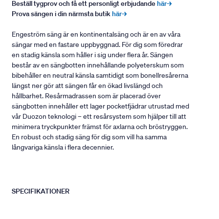
Beställ tygprov och få ett personligt erbjudande
här→
Prova sängen i din närmsta butik
här→
Engeström säng är en kontinentalsäng och är en av våra
sängar med en fastare uppbyggnad. För dig som föredrar
en stadig känsla som håller i sig under flera år. Sängen
består av en sängbotten innehållande polyeterskum som
bibehåller en neutral känsla samtidigt som bonellresårerna
längst ner gör att sängen får en ökad livslängd och
hållbarhet. Resårmadrassen som är placerad över
sängbotten innehåller ett lager pocketfjädrar utrustad med
vår Duozon teknologi – ett resårsystem som hjälper till att
minimera tryckpunkter främst för axlarna och bröstryggen.
En robust och stadig säng för dig som vill ha samma
långvariga känsla i flera decennier.
SPECIFIKATIONER