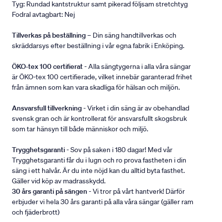
Tyg: Rundad kantstruktur samt pikerad följsam stretchtyg
Fodral avtagbart: Nej
Tillverkas på beställning
– Din säng handtillverkas och
skräddarsys efter beställning i vår egna fabrik i Enköping.
ÖKO-tex 100 certifierat
- Alla sängtygerna i alla våra sängar
är ÖKO-tex 100 certifierade, vilket innebär garanterad frihet
från ämnen som kan vara skadliga för hälsan och miljön.
Ansvarsfull tillverkning
- Virket i din säng är av obehandlad
svensk gran och är kontrollerat för ansvarsfullt skogsbruk
som tar hänsyn till både människor och miljö.
Trygghetsgaranti
- Sov på saken i 180 dagar! Med vår
Trygghetsgaranti får du i lugn och ro prova fastheten i din
säng i ett halvår. Är du inte nöjd kan du alltid byta fasthet.
Gäller vid köp av madrasskydd.
30 års garanti på sängen
- Vi tror på vårt hantverk! Därför
erbjuder vi hela 30 års garanti på alla våra sängar (gäller ram
och fjäderbrott)