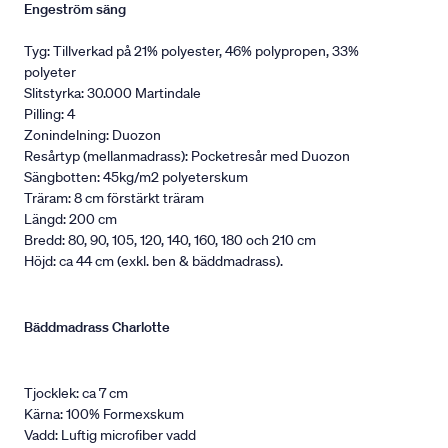
Engeström säng
Tyg: Tillverkad på 21% polyester, 46% polypropen, 33%
polyeter
Slitstyrka: 30.000 Martindale
Pilling: 4
Zonindelning: Duozon
Resårtyp (mellanmadrass): Pocketresår med Duozon
Sängbotten: 45kg/m2 polyeterskum
Träram: 8 cm förstärkt träram
Längd: 200 cm
Bredd: 80, 90, 105, 120, 140, 160, 180 och 210 cm
Höjd: ca 44 cm (exkl. ben & bäddmadrass).
Bäddmadrass Charlotte
Tjocklek: ca 7 cm
Kärna: 100% Formexskum
Vadd: Luftig microfiber vadd