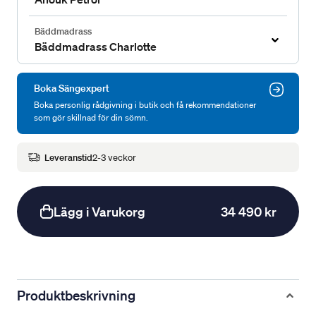
Bäddmadrass
Bäddmadrass Charlotte
Boka Sängexpert
Boka personlig rådgivning i butik och få rekommendationer
som gör skillnad för din sömn.
Leveranstid
2-3 veckor
Lägg i Varukorg
34 490 kr
Produktbeskrivning