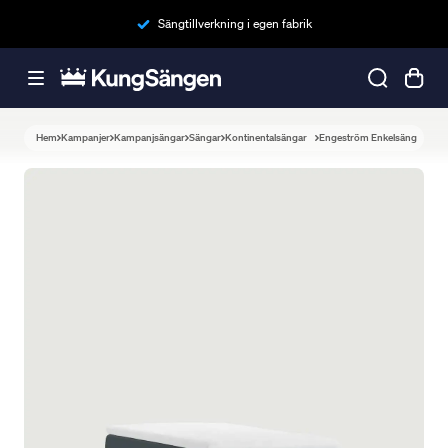
Sängtillverkning i egen fabrik
Hem
Kampanjer
Kampanjsängar
Sängar
Kontinentalsängar
Engeström Enkelsäng