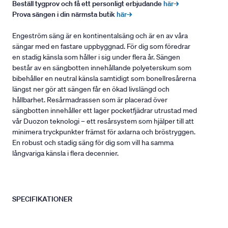
Beställ tygprov och få ett personligt erbjudande
här→
Prova sängen i din närmsta butik
här→
Engeström säng är en kontinentalsäng och är en av våra
sängar med en fastare uppbyggnad. För dig som föredrar
en stadig känsla som håller i sig under flera år. Sängen
består av en sängbotten innehållande polyeterskum som
bibehåller en neutral känsla samtidigt som bonellresårerna
längst ner gör att sängen får en ökad livslängd och
hållbarhet. Resårmadrassen som är placerad över
sängbotten innehåller ett lager pocketfjädrar utrustad med
vår Duozon teknologi – ett resårsystem som hjälper till att
minimera tryckpunkter främst för axlarna och bröstryggen.
En robust och stadig säng för dig som vill ha samma
långvariga känsla i flera decennier.
SPECIFIKATIONER