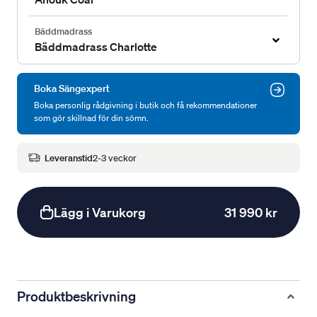
Bäddmadrass
Bäddmadrass Charlotte
Boka Sängexpert
Boka personlig rådgivning i butik och få rekommendationer
som gör skillnad för din sömn.
Leveranstid
2-3 veckor
Lägg i Varukorg
31 990 kr
Produktbeskrivning