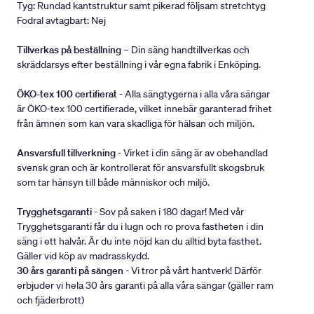
Tyg: Rundad kantstruktur samt pikerad följsam stretchtyg
Fodral avtagbart: Nej
Tillverkas på beställning
– Din säng handtillverkas och
skräddarsys efter beställning i vår egna fabrik i Enköping.
ÖKO-tex 100 certifierat
- Alla sängtygerna i alla våra sängar
är ÖKO-tex 100 certifierade, vilket innebär garanterad frihet
från ämnen som kan vara skadliga för hälsan och miljön.
Ansvarsfull tillverkning
- Virket i din säng är av obehandlad
svensk gran och är kontrollerat för ansvarsfullt skogsbruk
som tar hänsyn till både människor och miljö.
Trygghetsgaranti
- Sov på saken i 180 dagar! Med vår
Trygghetsgaranti får du i lugn och ro prova fastheten i din
säng i ett halvår. Är du inte nöjd kan du alltid byta fasthet.
Gäller vid köp av madrasskydd.
30 års garanti på sängen
- Vi tror på vårt hantverk! Därför
erbjuder vi hela 30 års garanti på alla våra sängar (gäller ram
och fjäderbrott)