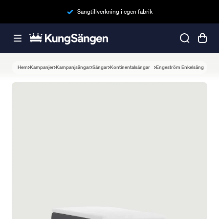
Sängtillverkning i egen fabrik
Hem
Kampanjer
Kampanjsängar
Sängar
Kontinentalsängar
Engeström Enkelsäng