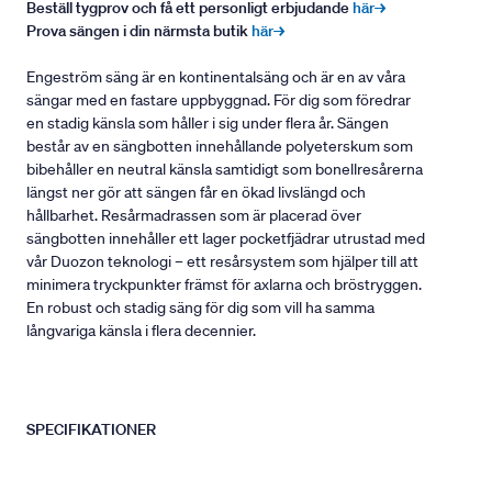
Beställ tygprov och få ett personligt erbjudande
här→
Prova sängen i din närmsta butik
här→
Engeström säng är en kontinentalsäng och är en av våra
sängar med en fastare uppbyggnad. För dig som föredrar
en stadig känsla som håller i sig under flera år. Sängen
består av en sängbotten innehållande polyeterskum som
bibehåller en neutral känsla samtidigt som bonellresårerna
längst ner gör att sängen får en ökad livslängd och
hållbarhet. Resårmadrassen som är placerad över
sängbotten innehåller ett lager pocketfjädrar utrustad med
vår Duozon teknologi – ett resårsystem som hjälper till att
minimera tryckpunkter främst för axlarna och bröstryggen.
En robust och stadig säng för dig som vill ha samma
långvariga känsla i flera decennier.
SPECIFIKATIONER