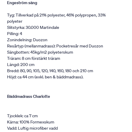
Engeström säng
Tyg: Tillverkad på 21% polyester, 46% polypropen, 33%
polyeter
Slitstyrka: 30.000 Martindale
Pilling: 4
Zonindelning: Duozon
Resårtyp (mellanmadrass): Pocketresår med Duozon
Sängbotten: 45kg/m2 polyeterskum
Träram: 8 cm förstärkt träram
Längd: 200 cm
Bredd: 80, 90, 105, 120, 140, 160, 180 och 210 cm
Höjd: ca 44 cm (exkl. ben & bäddmadrass).
Bäddmadrass Charlotte
Tjocklek: ca 7 cm
Kärna: 100% Formexskum
Vadd: Luftig microfiber vadd