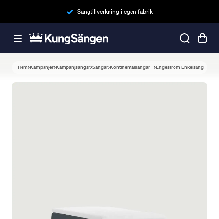
Sängtillverkning i egen fabrik
Hem
Kampanjer
Kampanjsängar
Sängar
Kontinentalsängar
Engeström Enkelsäng