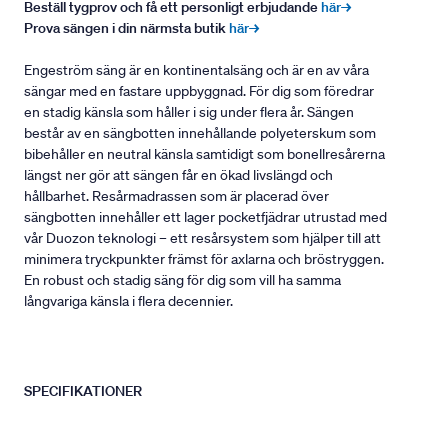
Beställ tygprov och få ett personligt erbjudande
här→
Prova sängen i din närmsta butik
här→
Engeström säng är en kontinentalsäng och är en av våra
sängar med en fastare uppbyggnad. För dig som föredrar
en stadig känsla som håller i sig under flera år. Sängen
består av en sängbotten innehållande polyeterskum som
bibehåller en neutral känsla samtidigt som bonellresårerna
längst ner gör att sängen får en ökad livslängd och
hållbarhet. Resårmadrassen som är placerad över
sängbotten innehåller ett lager pocketfjädrar utrustad med
vår Duozon teknologi – ett resårsystem som hjälper till att
minimera tryckpunkter främst för axlarna och bröstryggen.
En robust och stadig säng för dig som vill ha samma
långvariga känsla i flera decennier.
SPECIFIKATIONER