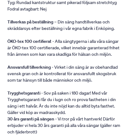
Tyg: Rundad kantstruktur samt pikerad följsam stretchtyg
Fodral avtagbart: Nej
Tillverkas på beställning
– Din säng handtillverkas och
skräddarsys efter beställning i vår egna fabrik i Enköping.
ÖKO-tex 100 certifierat
- Alla sängtygerna i alla våra sängar
är ÖKO-tex 100 certifierade, vilket innebär garanterad frihet
från ämnen som kan vara skadliga för hälsan och miljön.
Ansvarsfull tillverkning
- Virket i din säng är av obehandlad
svensk gran och är kontrollerat för ansvarsfullt skogsbruk
som tar hänsyn till både människor och miljö.
Trygghetsgaranti
- Sov på saken i 180 dagar! Med vår
Trygghetsgaranti får du i lugn och ro prova fastheten i din
säng i ett halvår. Är du inte nöjd kan du alltid byta fasthet.
Gäller vid köp av madrasskydd.
30 års garanti på sängen
- Vi tror på vårt hantverk! Därför
erbjuder vi hela 30 års garanti på alla våra sängar (gäller ram
och fjäderbrott)