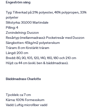
Engeström säng
Tyg: Tillverkad på 21% polyester, 46% polypropen, 33%
polyeter
Slitstyrka: 30.000 Martindale
Pilling: 4
Zonindelning: Duozon
Resårtyp (mellanmadrass): Pocketresår med Duozon
Sängbotten: 45kg/m2 polyeterskum
Träram: 8 cm förstärkt träram
Längd: 200 cm
Bredd: 80, 90, 105, 120, 140, 160, 180 och 210 cm
Höjd: ca 44 cm (exkl. ben & bäddmadrass).
Bäddmadrass Charlotte
Tjocklek: ca 7 cm
Kärna: 100% Formexskum
Vadd: Luftig microfiber vadd