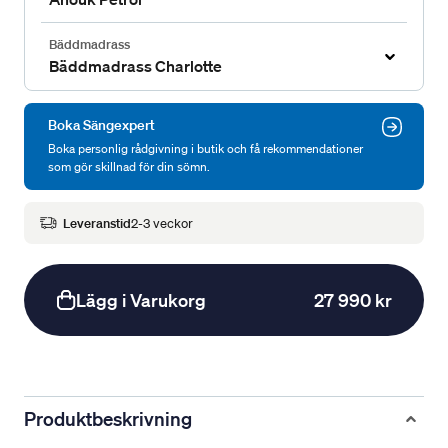
Bäddmadrass
Bäddmadrass Charlotte
Boka Sängexpert
Boka personlig rådgivning i butik och få rekommendationer
som gör skillnad för din sömn.
Leveranstid
2-3 veckor
Lägg i Varukorg
27 990 kr
Produktbeskrivning