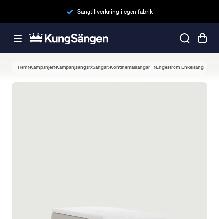
Sängtillverkning i egen fabrik
Hem
Kampanjer
Kampanjsängar
Sängar
Kontinentalsängar
Engeström Enkelsäng