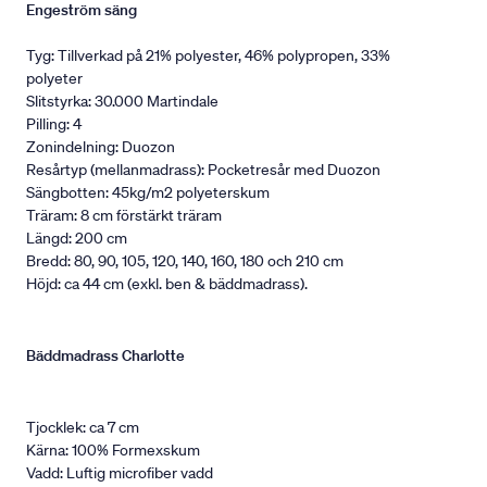
Engeström säng
Tyg: Tillverkad på 21% polyester, 46% polypropen, 33%
polyeter
Slitstyrka: 30.000 Martindale
Pilling: 4
Zonindelning: Duozon
Resårtyp (mellanmadrass): Pocketresår med Duozon
Sängbotten: 45kg/m2 polyeterskum
Träram: 8 cm förstärkt träram
Längd: 200 cm
Bredd: 80, 90, 105, 120, 140, 160, 180 och 210 cm
Höjd: ca 44 cm (exkl. ben & bäddmadrass).
Bäddmadrass Charlotte
Tjocklek: ca 7 cm
Kärna: 100% Formexskum
Vadd: Luftig microfiber vadd