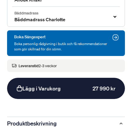
Bäddmadrass
Bäddmadrass Charlotte
Boka Sängexpert
Boka personlig rådgivning i butik och få rekommendationer
som gör skillnad för din sömn.
Leveranstid
2-3 veckor
Lägg i Varukorg
27 990 kr
Produktbeskrivning