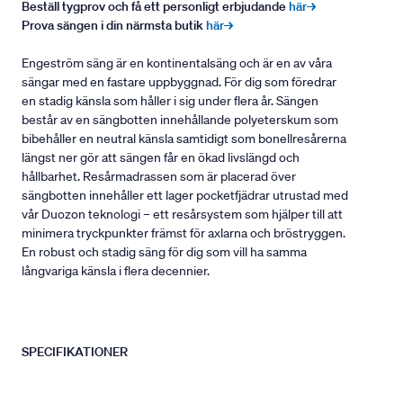
Beställ tygprov och få ett personligt erbjudande
här→
Prova sängen i din närmsta butik
här→
Engeström säng är en kontinentalsäng och är en av våra
sängar med en fastare uppbyggnad. För dig som föredrar
en stadig känsla som håller i sig under flera år. Sängen
består av en sängbotten innehållande polyeterskum som
bibehåller en neutral känsla samtidigt som bonellresårerna
längst ner gör att sängen får en ökad livslängd och
hållbarhet. Resårmadrassen som är placerad över
sängbotten innehåller ett lager pocketfjädrar utrustad med
vår Duozon teknologi – ett resårsystem som hjälper till att
minimera tryckpunkter främst för axlarna och bröstryggen.
En robust och stadig säng för dig som vill ha samma
långvariga känsla i flera decennier.
SPECIFIKATIONER