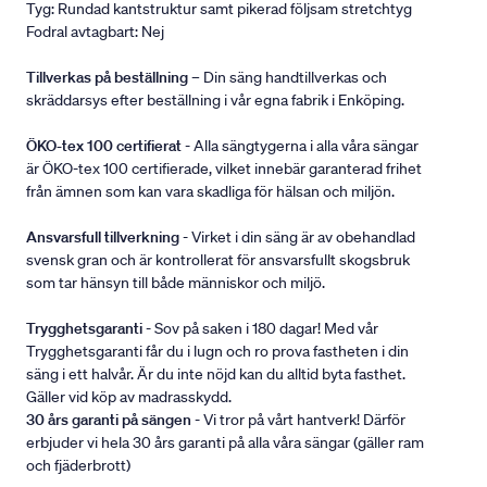
Tyg: Rundad kantstruktur samt pikerad följsam stretchtyg
Fodral avtagbart: Nej
Tillverkas på beställning
– Din säng handtillverkas och
skräddarsys efter beställning i vår egna fabrik i Enköping.
ÖKO-tex 100 certifierat
- Alla sängtygerna i alla våra sängar
är ÖKO-tex 100 certifierade, vilket innebär garanterad frihet
från ämnen som kan vara skadliga för hälsan och miljön.
Ansvarsfull tillverkning
- Virket i din säng är av obehandlad
svensk gran och är kontrollerat för ansvarsfullt skogsbruk
som tar hänsyn till både människor och miljö.
Trygghetsgaranti
- Sov på saken i 180 dagar! Med vår
Trygghetsgaranti får du i lugn och ro prova fastheten i din
säng i ett halvår. Är du inte nöjd kan du alltid byta fasthet.
Gäller vid köp av madrasskydd.
30 års garanti på sängen
- Vi tror på vårt hantverk! Därför
erbjuder vi hela 30 års garanti på alla våra sängar (gäller ram
och fjäderbrott)