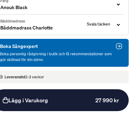
Färg
Anouk Black
Bäddmadrass
Svala täcken
Bäddmadrass Charlotte
Boka Sängexpert
Boka personlig rådgivning i butik och få rekommendationer som
gör skillnad för din sömn.
Leveranstid
2-3 veckor
Lägg i Varukorg
27 990 kr