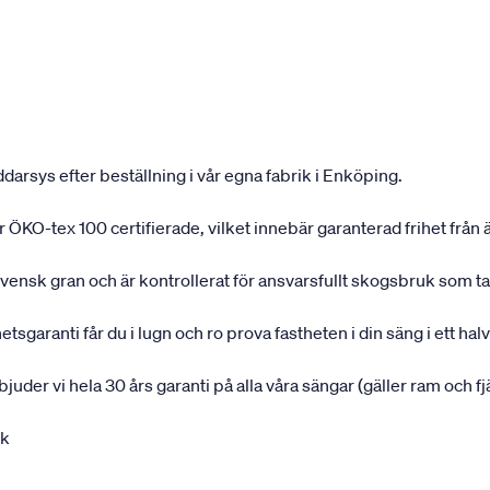
darsys efter beställning i vår egna fabrik i Enköping.
 är ÖKO-tex 100 certifierade, vilket innebär garanterad frihet fr
svensk gran och är kontrollerat för ansvarsfullt skogsbruk som t
garanti får du i lugn och ro prova fastheten i din säng i ett halvå
rbjuder vi hela 30 års garanti på alla våra sängar (gäller ram och f
uk