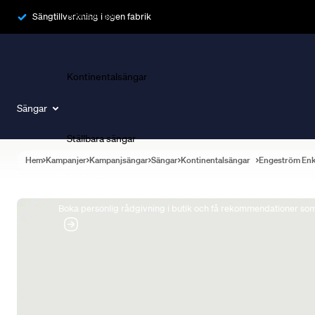
Ramsängar
Sängtillverkning i egen fabrik
Kontinentalsängar
Sängar
Ställbara sängar
Hem
Kampanjer
Kampanjsängar
Sängar
Kontinentalsängar
Engeström En
Boka Sängexpert
Boka personlig rådgivning i butik och få rekommendationer som 