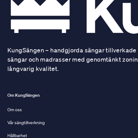
KungSängen – handgjorda sängar tillverkade i
sängar och madrasser med genomtänkt zonindel
långvarig kvalitet.
Om KungSängen
Om oss
Vår sängtillverkning
Hållbarhet