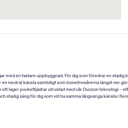
r med en fastare uppbyggnad. För dig som föredrar en stadig kän
n neutral känsla samtidigt som bonellresårerna längst ner gör a
tt lager pocketfjädrar utrustad med vår Duozon teknologi – ett 
h stadig säng för dig som vill ha samma långvariga känsla i fler