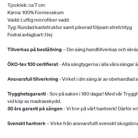
Tjocklek: ca 7 cm
Kärna: 100% Formexskum
Vadd: Luftig microfiber vadd
Tyg: Rundad kantstruktur samt pikerad följsam stretchtyg
Fodral avtagbart: Nej
Tillverkas på beställning
– Din säng handtillverkas och skräd
ÖKO-tex 100 certifierat
- Alla sängtygerna i alla våra sängar
Ansvarsfull tillverkning
- Virket i din säng är av obehandlad 
Trygghetsgaranti
- Sov på saken i 180 dagar! Med vår Trygghets
vid köp av madrasskydd.
30 års garanti på sängen
- Vi tror på vårt hantverk! Därför e
Svenskt hantverk
– Virke från ansvarsfullt svenskt skogsbr