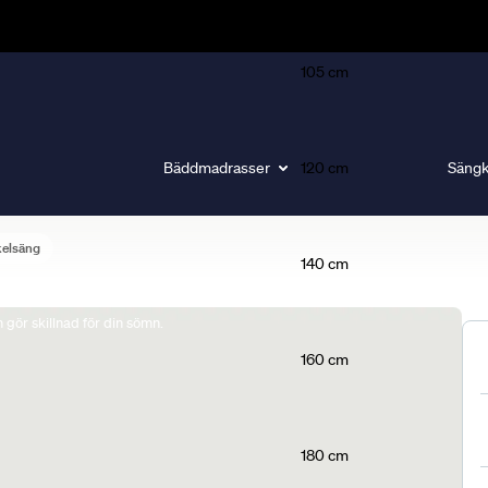
105 cm
Bäddmadrasser
120 cm
Sängk
kelsäng
140 cm
gör skillnad för din sömn.
160 cm
180 cm