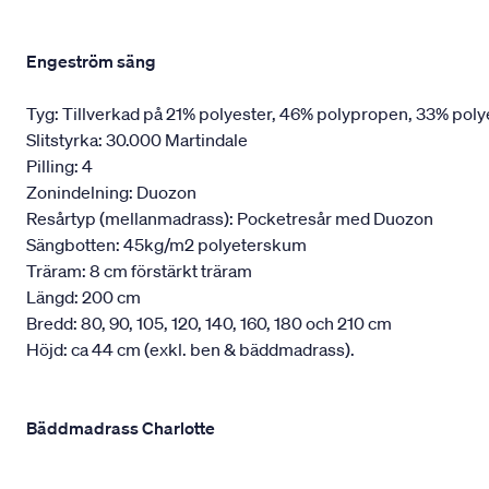
Engeström säng
Tyg: Tillverkad på 21% polyester, 46% polypropen, 33% poly
Slitstyrka: 30.000 Martindale
Pilling: 4
Zonindelning: Duozon
Resårtyp (mellanmadrass): Pocketresår med Duozon
Sängbotten: 45kg/m2 polyeterskum
Träram: 8 cm förstärkt träram
Längd: 200 cm
Bredd: 80, 90, 105, 120, 140, 160, 180 och 210 cm
Höjd: ca 44 cm (exkl. ben & bäddmadrass).
Bäddmadrass Charlotte