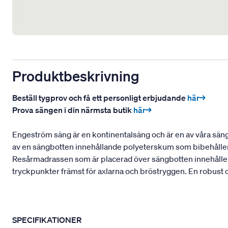
Produktbeskrivning
Beställ tygprov och få ett personligt erbjudande
här→
Prova sängen i din närmsta butik
här→
Engeström säng är en kontinentalsäng och är en av våra sänga
av en sängbotten innehållande polyeterskum som bibehåller e
Resårmadrassen som är placerad över sängbotten innehåller e
tryckpunkter främst för axlarna och bröstryggen. En robust oc
SPECIFIKATIONER