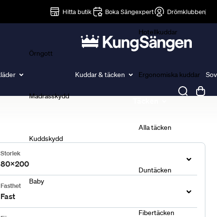
Lakan
Hitta butik
Boka Sängexpert
Drömklubben
Hotellkuddar
Örngott
läder
Kuddar & täcken
Ergonomiska kuddar
Sov
Madrasskydd
Täcken
Alla täcken
Kuddskydd
Storlek
80x200
Duntäcken
Baby
Fasthet
Fast
Fibertäcken