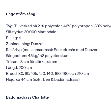
Engeström säng
Tyg: Tillverkad på 21% polyester, 46% polypropen, 33% poly
Slitstyrka: 30.000 Martindale
Pilling: 4
Zonindelning: Duozon
Resårtyp (mellanmadrass): Pocketresår med Duozon
Sängbotten: 45kg/m2 polyeterskum
Träram: 8 cm förstärkt träram
Längd: 200 cm
Bredd: 80, 90, 105, 120, 140, 160, 180 och 210 cm
Höjd: ca 44 cm (exkl. ben & bäddmadrass).
Bäddmadrass Charlotte