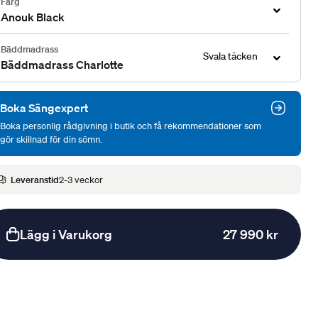
Färg
Anouk Black
Bäddmadrass
Svala täcken
Bäddmadrass Charlotte
Boka Sängexpert
Boka personlig rådgivning i butik och få rekommendationer som
gör skillnad för din sömn.
Leveranstid
2-3 veckor
Lägg i Varukorg
27 990 kr