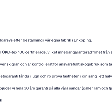
darsys efter beställning i vår egna fabrik i Enköping.
 är ÖKO-tex 100 certifierade, vilket innebär garanterad frihet fr
svensk gran och är kontrollerat för ansvarsfullt skogsbruk som t
garanti får du i lugn och ro prova fastheten i din säng i ett halvå
rbjuder vi hela 30 års garanti på alla våra sängar (gäller ram och f
uk