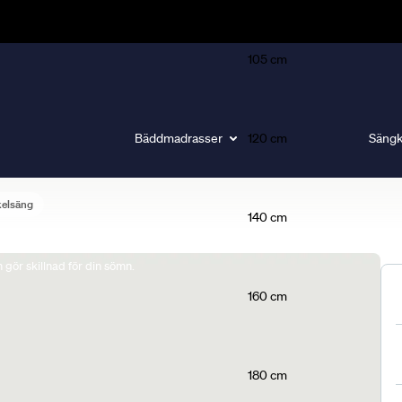
105 cm
Bäddmadrasser
120 cm
Sängk
kelsäng
140 cm
gör skillnad för din sömn.
160 cm
180 cm