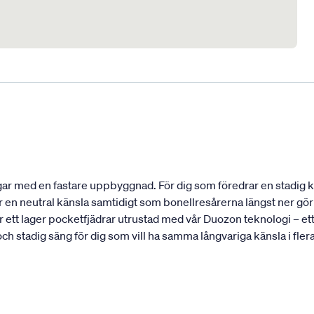
r med en fastare uppbyggnad. För dig som föredrar en stadig kän
n neutral känsla samtidigt som bonellresårerna längst ner gör a
tt lager pocketfjädrar utrustad med vår Duozon teknologi – ett 
h stadig säng för dig som vill ha samma långvariga känsla i fler