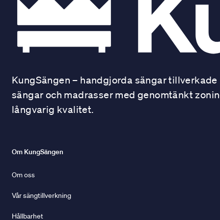
KungSängen – handgjorda sängar tillverkade i
sängar och madrasser med genomtänkt zonindel
långvarig kvalitet.
Om KungSängen
Om oss
Vår sängtillverkning
Hållbarhet