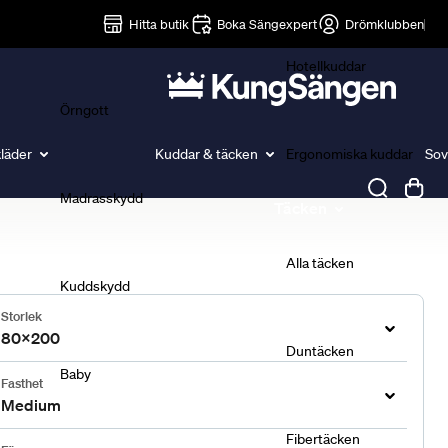
Lakan
Hitta butik
Boka Sängexpert
Drömklubben
Hotellkuddar
Örngott
läder
Kuddar & täcken
Ergonomiska kuddar
Sov
Madrasskydd
Täcken
Alla täcken
Kuddskydd
Storlek
80x200
Duntäcken
Baby
Fasthet
Medium
Fibertäcken