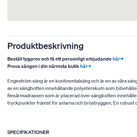
Produktbeskrivning
Beställ tygprov och få ett personligt erbjudande
här→
Prova sängen i din närmsta butik
här→
Engeström säng är en kontinentalsäng och är en av våra sänga
av en sängbotten innehållande polyeterskum som bibehåller e
Resårmadrassen som är placerad över sängbotten innehåller e
tryckpunkter främst för axlarna och bröstryggen. En robust oc
SPECIFIKATIONER