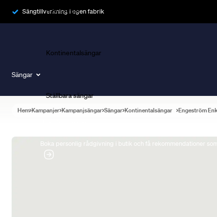
Ramsängar
Sängtillverkning i egen fabrik
Kontinentalsängar
Sängar
Ställbara sängar
Hem
Kampanjer
Kampanjsängar
Sängar
Kontinentalsängar
Engeström En
Boka Sängexpert
Boka personlig rådgivning i butik och få rekommendationer som 