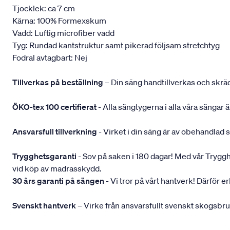
Tjocklek: ca 7 cm
Kärna: 100% Formexskum
Vadd: Luftig microfiber vadd
Tyg: Rundad kantstruktur samt pikerad följsam stretchtyg
Fodral avtagbart: Nej
Tillverkas på beställning
– Din säng handtillverkas och skräd
ÖKO-tex 100 certifierat
- Alla sängtygerna i alla våra sängar
Ansvarsfull tillverkning
- Virket i din säng är av obehandlad 
Trygghetsgaranti
- Sov på saken i 180 dagar! Med vår Trygghets
vid köp av madrasskydd.
30 års garanti på sängen
- Vi tror på vårt hantverk! Därför e
Svenskt hantverk
– Virke från ansvarsfullt svenskt skogsbr