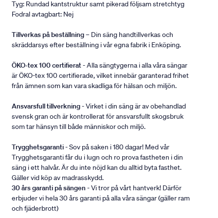
Tyg: Rundad kantstruktur samt pikerad följsam stretchtyg
Fodral avtagbart: Nej
Tillverkas på beställning
– Din säng handtillverkas och
skräddarsys efter beställning i vår egna fabrik i Enköping.
ÖKO-tex 100 certifierat
- Alla sängtygerna i alla våra sängar
är ÖKO-tex 100 certifierade, vilket innebär garanterad frihet
från ämnen som kan vara skadliga för hälsan och miljön.
Ansvarsfull tillverkning
- Virket i din säng är av obehandlad
svensk gran och är kontrollerat för ansvarsfullt skogsbruk
som tar hänsyn till både människor och miljö.
Trygghetsgaranti
- Sov på saken i 180 dagar! Med vår
Trygghetsgaranti får du i lugn och ro prova fastheten i din
säng i ett halvår. Är du inte nöjd kan du alltid byta fasthet.
Gäller vid köp av madrasskydd.
30 års garanti på sängen
- Vi tror på vårt hantverk! Därför
erbjuder vi hela 30 års garanti på alla våra sängar (gäller ram
och fjäderbrott)