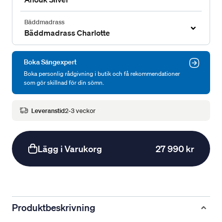
Bäddmadrass
Bäddmadrass Charlotte
Boka Sängexpert
Boka personlig rådgivning i butik och få rekommendationer
som gör skillnad för din sömn.
Leveranstid
2-3 veckor
Lägg i Varukorg
27 990 kr
Produktbeskrivning