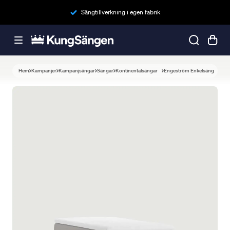
Sängtillverkning i egen fabrik
Hem
Kampanjer
Kampanjsängar
Sängar
Kontinentalsängar
Engeström Enkelsäng