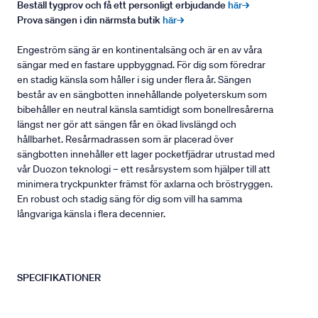
Beställ tygprov och få ett personligt erbjudande
här→
Prova sängen i din närmsta butik
här→
Engeström säng är en kontinentalsäng och är en av våra
sängar med en fastare uppbyggnad. För dig som föredrar
en stadig känsla som håller i sig under flera år. Sängen
består av en sängbotten innehållande polyeterskum som
bibehåller en neutral känsla samtidigt som bonellresårerna
längst ner gör att sängen får en ökad livslängd och
hållbarhet. Resårmadrassen som är placerad över
sängbotten innehåller ett lager pocketfjädrar utrustad med
vår Duozon teknologi – ett resårsystem som hjälper till att
minimera tryckpunkter främst för axlarna och bröstryggen.
En robust och stadig säng för dig som vill ha samma
långvariga känsla i flera decennier.
SPECIFIKATIONER