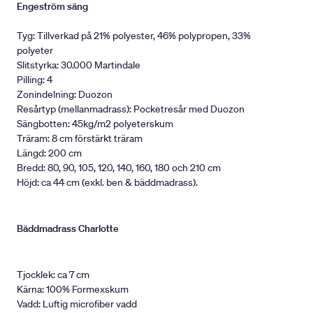
Engeström säng
Tyg: Tillverkad på 21% polyester, 46% polypropen, 33%
polyeter
Slitstyrka: 30.000 Martindale
Pilling: 4
Zonindelning: Duozon
Resårtyp (mellanmadrass): Pocketresår med Duozon
Sängbotten: 45kg/m2 polyeterskum
Träram: 8 cm förstärkt träram
Längd: 200 cm
Bredd: 80, 90, 105, 120, 140, 160, 180 och 210 cm
Höjd: ca 44 cm (exkl. ben & bäddmadrass).
Bäddmadrass Charlotte
Tjocklek: ca 7 cm
Kärna: 100% Formexskum
Vadd: Luftig microfiber vadd