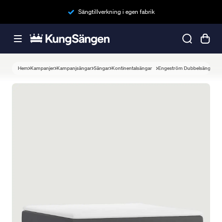
Sängtillverkning i egen fabrik
Hem
Kampanjer
Kampanjsängar
Sängar
Kontinentalsängar
Engeström Dubbelsäng