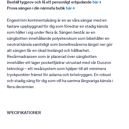
Beställ tygprov och få ett personligt erbjudande
här→
Prova sängen i din närmsta butik
här→
Engeström kontinentalsäng är en av våra sängar med en
fastare uppbyggnad för dig som föredrar en stadig känsla
som håller i sig under flera år. Sängen består av en
sängbotten innehållande polyeterskum som bibehåller en
neutral känsla samtidigt som bonellresårerna längst ner gör
att sängen får en ökad livslängd och hållbarhet.
Resårmadrassen som är placerad över sängbotten
innehåller ett lager pocketfjädrar utrustad med vår Duozon
teknologi – ett resårsystem som hjälper till att minimera
tryckpunkter främst för axlarna och bröstryggen. En robust
och stadig säng för dig som vill ha samma långvariga känsla i
flera decennier.
SPECIFIKATIONER