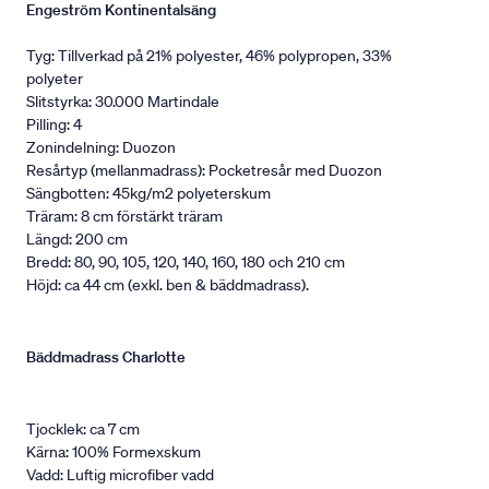
Engeström Kontinentalsäng
Tyg: Tillverkad på 21% polyester, 46% polypropen, 33%
polyeter
Slitstyrka: 30.000 Martindale
Pilling: 4
Zonindelning: Duozon
Resårtyp (mellanmadrass): Pocketresår med Duozon
Sängbotten: 45kg/m2 polyeterskum
Träram: 8 cm förstärkt träram
Längd: 200 cm
Bredd: 80, 90, 105, 120, 140, 160, 180 och 210 cm
Höjd: ca 44 cm (exkl. ben & bäddmadrass).
Bäddmadrass Charlotte
Tjocklek: ca 7 cm
Kärna: 100% Formexskum
Vadd: Luftig microfiber vadd