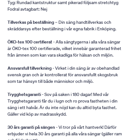
Tyg: Rundad kantstruktur samt pikerad följsam stretchtyg
Fodral avtagbart: Nej
Tillverkas på beställning
– Din säng handtillverkas och
skräddarsys efter beställning i vår egna fabrik i Enköping.
ÖKO-tex 100 certifierat
- Alla sängtygerna i alla våra sängar
är ÖKO-tex 100 certifierade, vilket innebär garanterad frihet
från ämnen som kan vara skadliga för hälsan och miljön.
Ansvarsfull tillverkning
- Virket i din säng är av obehandlad
svensk gran och är kontrollerat för ansvarsfullt skogsbruk
som tar hänsyn till både människor och miljö.
Trygghetsgaranti
- Sov på saken i 180 dagar! Med vår
Trygghetsgaranti får du i lugn och ro prova fastheten i din
säng i ett halvår. Är du inte nöjd kan du alltid byta fasthet.
Gäller vid köp av madrasskydd.
30 års garanti på sängen
- Vi tror på vårt hantverk! Därför
erbjuder vi hela 30 års garanti på alla våra sängar (gäller ram