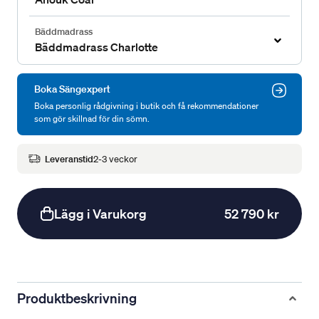
Bäddmadrass
Bäddmadrass Charlotte
Boka Sängexpert
Boka personlig rådgivning i butik och få rekommendationer
som gör skillnad för din sömn.
Leveranstid
2-3 veckor
Lägg i Varukorg
52 790 kr
Produktbeskrivning