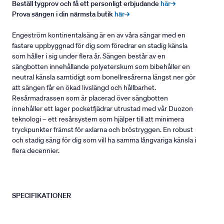
Beställ tygprov och få ett personligt erbjudande
här→
Prova sängen i din närmsta butik
här→
Engeström kontinentalsäng är en av våra sängar med en
fastare uppbyggnad för dig som föredrar en stadig känsla
som håller i sig under flera år. Sängen består av en
sängbotten innehållande polyeterskum som bibehåller en
neutral känsla samtidigt som bonellresårerna längst ner gör
att sängen får en ökad livslängd och hållbarhet.
Resårmadrassen som är placerad över sängbotten
innehåller ett lager pocketfjädrar utrustad med vår Duozon
teknologi – ett resårsystem som hjälper till att minimera
tryckpunkter främst för axlarna och bröstryggen. En robust
och stadig säng för dig som vill ha samma långvariga känsla i
flera decennier.
SPECIFIKATIONER