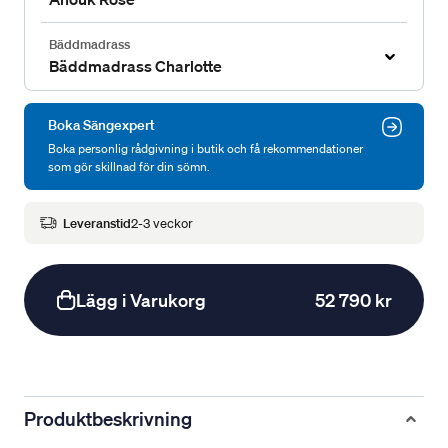
Bäddmadrass
Bäddmadrass Charlotte
Boka Sängexpert
Boka personlig rådgivning i butik och få rekommendationer
som gör skillnad för din sömn.
Leveranstid
2-3 veckor
Lägg i Varukorg
52 790 kr
Produktbeskrivning