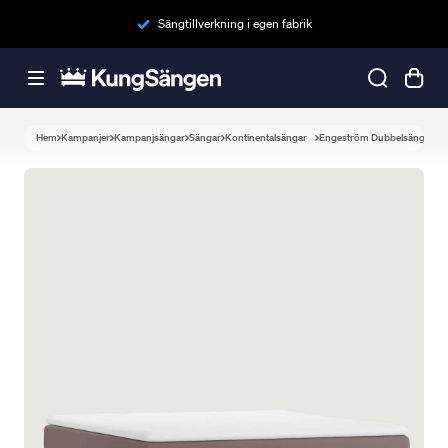
Sängtillverkning i egen fabrik
Hem
Kampanjer
Kampanjsängar
Sängar
Kontinentalsängar
Engeström Dubbelsäng