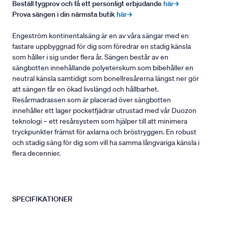
Beställ tygprov och få ett personligt erbjudande
här→
Prova sängen i din närmsta butik
här→
Engeström kontinentalsäng är en av våra sängar med en
fastare uppbyggnad för dig som föredrar en stadig känsla
som håller i sig under flera år. Sängen består av en
sängbotten innehållande polyeterskum som bibehåller en
neutral känsla samtidigt som bonellresårerna längst ner gör
att sängen får en ökad livslängd och hållbarhet.
Resårmadrassen som är placerad över sängbotten
innehåller ett lager pocketfjädrar utrustad med vår Duozon
teknologi – ett resårsystem som hjälper till att minimera
tryckpunkter främst för axlarna och bröstryggen. En robust
och stadig säng för dig som vill ha samma långvariga känsla i
flera decennier.
SPECIFIKATIONER