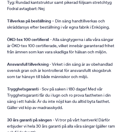
Tyg: Rundad kantstruktur samt pikerad följsam stretchtyg
Fodral avtagbart: Nej
Tillverkas på beställning
– Din säng handtillverkas och
skräddarsys efter beställning i vår egna fabrik i Enköping.
ÖKO-tex 100 certifierat
- Alla sängtygerna i alla våra sängar
är ÖKO-tex 100 certifierade, vilket innebär garanterad frihet
från ämnen som kan vara skadliga för hälsan och miljön.
Ansvarsfull tillverkning
- Virket i din säng är av obehandlad
svensk gran och är kontrollerat för ansvarsfullt skogsbruk
som tar hänsyn till både människor och miljö.
Trygghetsgaranti
- Sov på saken i 180 dagar! Med vår
Trygghetsgaranti får du i lugn och ro prova fastheten i din
säng i ett halvår. Är du inte nöjd kan du alltid byta fasthet.
Gäller vid köp av madrasskydd.
30 års garanti på sängen
- Vi tror på vårt hantverk! Därför
erbjuder vi hela 30 års garanti på alla våra sängar (gäller ram