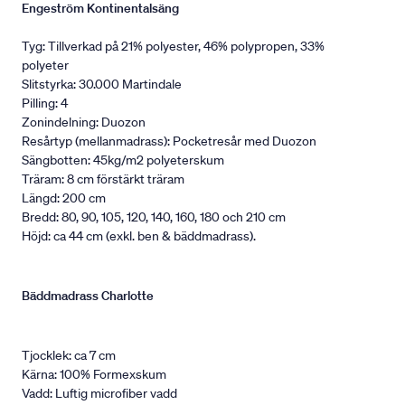
Engeström Kontinentalsäng
Tyg: Tillverkad på 21% polyester, 46% polypropen, 33%
polyeter
Slitstyrka: 30.000 Martindale
Pilling: 4
Zonindelning: Duozon
Resårtyp (mellanmadrass): Pocketresår med Duozon
Sängbotten: 45kg/m2 polyeterskum
Träram: 8 cm förstärkt träram
Längd: 200 cm
Bredd: 80, 90, 105, 120, 140, 160, 180 och 210 cm
Höjd: ca 44 cm (exkl. ben & bäddmadrass).
Bäddmadrass Charlotte
Tjocklek: ca 7 cm
Kärna: 100% Formexskum
Vadd: Luftig microfiber vadd