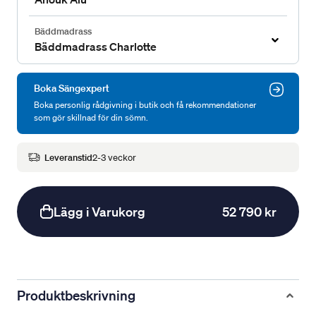
Bäddmadrass
Bäddmadrass Charlotte
Boka Sängexpert
Boka personlig rådgivning i butik och få rekommendationer
som gör skillnad för din sömn.
Leveranstid
2-3 veckor
Lägg i Varukorg
52 790 kr
Produktbeskrivning