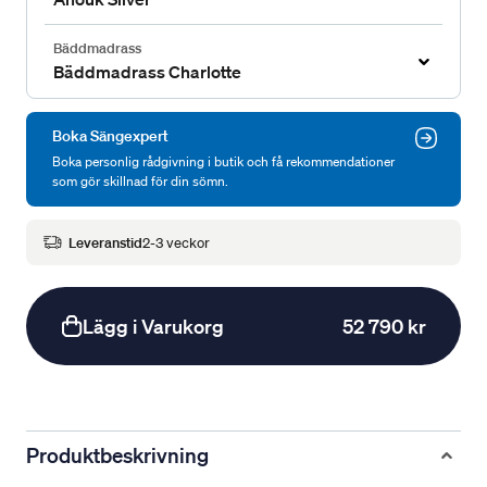
Bäddmadrass
Bäddmadrass Charlotte
Boka Sängexpert
Boka personlig rådgivning i butik och få rekommendationer
som gör skillnad för din sömn.
Leveranstid
2-3 veckor
Lägg i Varukorg
52 790 kr
Produktbeskrivning