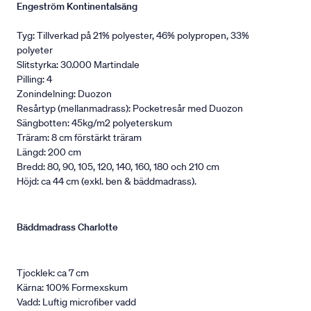
Engeström Kontinentalsäng
Tyg: Tillverkad på 21% polyester, 46% polypropen, 33%
polyeter
Slitstyrka: 30.000 Martindale
Pilling: 4
Zonindelning: Duozon
Resårtyp (mellanmadrass): Pocketresår med Duozon
Sängbotten: 45kg/m2 polyeterskum
Träram: 8 cm förstärkt träram
Längd: 200 cm
Bredd: 80, 90, 105, 120, 140, 160, 180 och 210 cm
Höjd: ca 44 cm (exkl. ben & bäddmadrass).
Bäddmadrass Charlotte
Tjocklek: ca 7 cm
Kärna: 100% Formexskum
Vadd: Luftig microfiber vadd