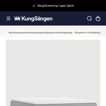
Sängtillverkning i egen fabrik
Hem
Kampanjer
Kampanjsängar
Sängar
Kontinentalsängar
Engeström Dubbelsäng