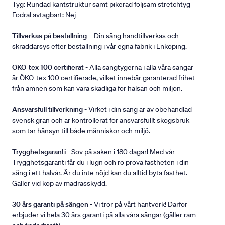
Tyg: Rundad kantstruktur samt pikerad följsam stretchtyg
Fodral avtagbart: Nej
Tillverkas på beställning
– Din säng handtillverkas och
skräddarsys efter beställning i vår egna fabrik i Enköping.
ÖKO-tex 100 certifierat
- Alla sängtygerna i alla våra sängar
är ÖKO-tex 100 certifierade, vilket innebär garanterad frihet
från ämnen som kan vara skadliga för hälsan och miljön.
Ansvarsfull tillverkning
- Virket i din säng är av obehandlad
svensk gran och är kontrollerat för ansvarsfullt skogsbruk
som tar hänsyn till både människor och miljö.
Trygghetsgaranti
- Sov på saken i 180 dagar! Med vår
Trygghetsgaranti får du i lugn och ro prova fastheten i din
säng i ett halvår. Är du inte nöjd kan du alltid byta fasthet.
Gäller vid köp av madrasskydd.
30 års garanti på sängen
- Vi tror på vårt hantverk! Därför
erbjuder vi hela 30 års garanti på alla våra sängar (gäller ram