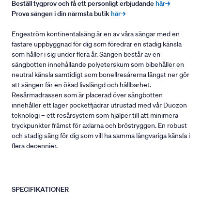
Beställ tygprov och få ett personligt erbjudande
här→
Prova sängen i din närmsta butik
här→
Engeström kontinentalsäng är en av våra sängar med en
fastare uppbyggnad för dig som föredrar en stadig känsla
som håller i sig under flera år. Sängen består av en
sängbotten innehållande polyeterskum som bibehåller en
neutral känsla samtidigt som bonellresårerna längst ner gör
att sängen får en ökad livslängd och hållbarhet.
Resårmadrassen som är placerad över sängbotten
innehåller ett lager pocketfjädrar utrustad med vår Duozon
teknologi – ett resårsystem som hjälper till att minimera
tryckpunkter främst för axlarna och bröstryggen. En robust
och stadig säng för dig som vill ha samma långvariga känsla i
flera decennier.
SPECIFIKATIONER