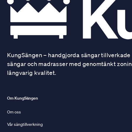
KungSängen – handgjorda sängar tillverkade i
sängar och madrasser med genomtänkt zonindel
långvarig kvalitet.
Om KungSängen
Om oss
Vår sängtillverkning