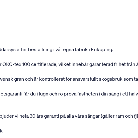
darsys efter beställning i vår egna fabrik i Enköping.
 är ÖKO-tex 100 certifierade, vilket innebär garanterad frihet fr
svensk gran och är kontrollerat för ansvarsfullt skogsbruk som ta
garanti får du i lugn och ro prova fastheten i din säng i ett halvå
rbjuder vi hela 30 års garanti på alla våra sängar (gäller ram och f
uk