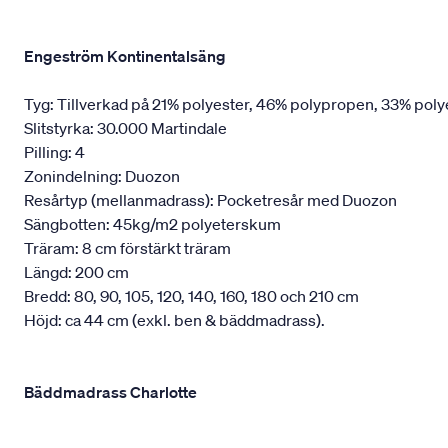
Engeström Kontinentalsäng
Tyg: Tillverkad på 21% polyester, 46% polypropen, 33% poly
Slitstyrka: 30.000 Martindale
Pilling: 4
Zonindelning: Duozon
Resårtyp (mellanmadrass): Pocketresår med Duozon
Sängbotten: 45kg/m2 polyeterskum
Träram: 8 cm förstärkt träram
Längd: 200 cm
Bredd: 80, 90, 105, 120, 140, 160, 180 och 210 cm
Höjd: ca 44 cm (exkl. ben & bäddmadrass).
Bäddmadrass Charlotte