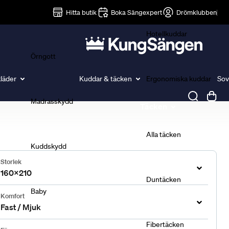
Lakan
Hitta butik
Boka Sängexpert
Drömklubben
Hotellkuddar
Örngott
läder
Kuddar & täcken
Ergonomiska kuddar
Sov
Madrasskydd
Täcken
Alla täcken
Kuddskydd
Storlek
160x210
Duntäcken
Baby
Komfort
Fast / Mjuk
Fibertäcken