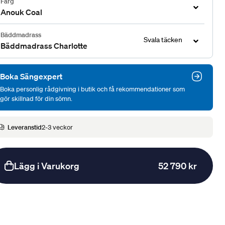
Färg
Anouk Coal
Bäddmadrass
Svala täcken
Bäddmadrass Charlotte
Boka Sängexpert
Boka personlig rådgivning i butik och få rekommendationer som
gör skillnad för din sömn.
Leveranstid
2-3 veckor
Lägg i Varukorg
52 790 kr