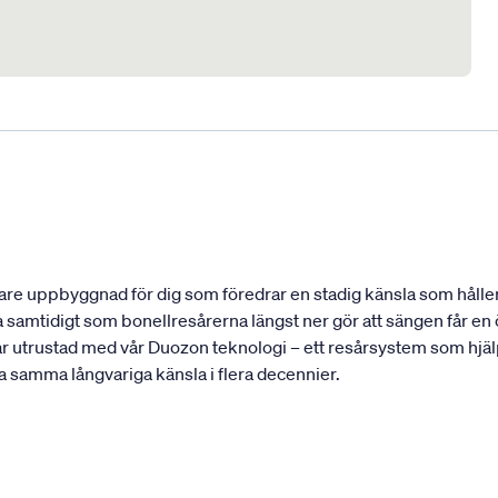
re uppbyggnad för dig som föredrar en stadig känsla som håller 
 samtidigt som bonellresårerna längst ner gör att sängen får e
ar utrustad med vår Duozon teknologi – ett resårsystem som hjälp
ha samma långvariga känsla i flera decennier.