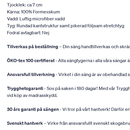
Tjocklek: ca 7 cm
Kärna: 100% Formexskum
Vadd: Luftig microfiber vadd
Tyg: Rundad kantstruktur samt pikerad följsam stretchtyg
Fodral avtagbart: Nej
Tillverkas på beställning
– Din säng handtillverkas och skräd
ÖKO-tex 100 certifierat
- Alla sängtygerna i alla våra sängar
Ansvarsfull tillverkning
- Virket i din säng är av obehandlad 
Trygghetsgaranti
- Sov på saken i 180 dagar! Med vår Trygghets
vid köp av madrasskydd.
30 års garanti på sängen
- Vi tror på vårt hantverk! Därför e
Svenskt hantverk
– Virke från ansvarsfullt svenskt skogsbr