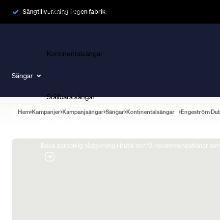
Ramsängar
Sängtillverkning i egen fabrik
Kontinentalsängar
Sängar
Ställbara sängar
Hem
Kampanjer
Kampanjsängar
Sängar
Kontinentalsängar
Engeström Du
Boka Sängexpert
Boka personlig rådgivning i butik och få rekommendationer som 