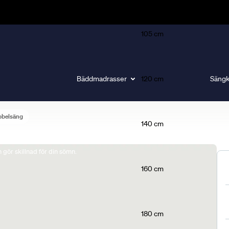
105 cm
Bäddmadrasser
120 cm
Sängk
bbelsäng
140 cm
gör skillnad för din sömn.
160 cm
180 cm