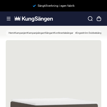
Sängtillverkning i egen fabrik
Hem
Kampanjer
Kampanjsängar
Sängar
Kontinentalsängar
Engeström Dubbelsäng