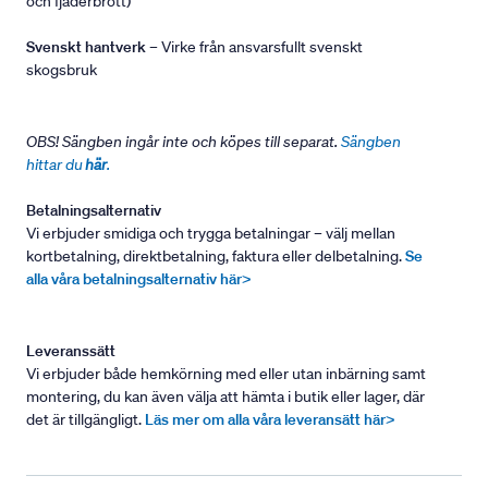
och fjäderbrott)
Svenskt hantverk
– Virke från ansvarsfullt svenskt
skogsbruk
OBS! Sängben ingår inte och köpes till separat.
Sängben
hittar du
här
.
Betalningsalternativ
Vi erbjuder smidiga och trygga betalningar – välj mellan
kortbetalning, direktbetalning, faktura eller delbetalning.
Se
alla våra betalningsalternativ här>
Leveranssätt
Vi erbjuder både hemkörning med eller utan inbärning samt
montering, du kan även välja att hämta i butik eller lager, där
det är tillgängligt.
Läs mer om alla våra leveransätt här>