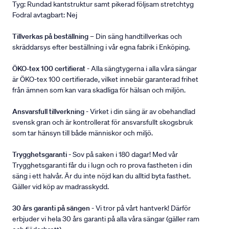
Tyg: Rundad kantstruktur samt pikerad följsam stretchtyg
Fodral avtagbart: Nej
Tillverkas på beställning
– Din säng handtillverkas och
skräddarsys efter beställning i vår egna fabrik i Enköping.
ÖKO-tex 100 certifierat
- Alla sängtygerna i alla våra sängar
är ÖKO-tex 100 certifierade, vilket innebär garanterad frihet
från ämnen som kan vara skadliga för hälsan och miljön.
Ansvarsfull tillverkning
- Virket i din säng är av obehandlad
svensk gran och är kontrollerat för ansvarsfullt skogsbruk
som tar hänsyn till både människor och miljö.
Trygghetsgaranti
- Sov på saken i 180 dagar! Med vår
Trygghetsgaranti får du i lugn och ro prova fastheten i din
säng i ett halvår. Är du inte nöjd kan du alltid byta fasthet.
Gäller vid köp av madrasskydd.
30 års garanti på sängen
- Vi tror på vårt hantverk! Därför
erbjuder vi hela 30 års garanti på alla våra sängar (gäller ram