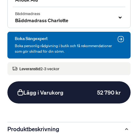
Bäddmadrass
Bäddmadrass Charlotte
Boka Sängexpert
Boka personlig rådgivning i butik och få rekommendationer
som gör skillnad för din sömn.
Leveranstid
2-3 veckor
Lägg i Varukorg
52 790 kr
Produktbeskrivning