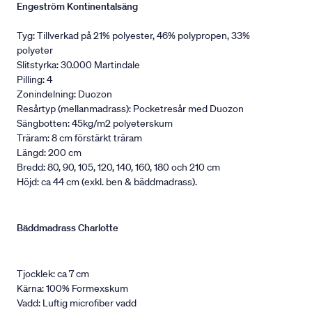
Engeström Kontinentalsäng
Tyg: Tillverkad på 21% polyester, 46% polypropen, 33%
polyeter
Slitstyrka: 30.000 Martindale
Pilling: 4
Zonindelning: Duozon
Resårtyp (mellanmadrass): Pocketresår med Duozon
Sängbotten: 45kg/m2 polyeterskum
Träram: 8 cm förstärkt träram
Längd: 200 cm
Bredd: 80, 90, 105, 120, 140, 160, 180 och 210 cm
Höjd: ca 44 cm (exkl. ben & bäddmadrass).
Bäddmadrass Charlotte
Tjocklek: ca 7 cm
Kärna: 100% Formexskum
Vadd: Luftig microfiber vadd