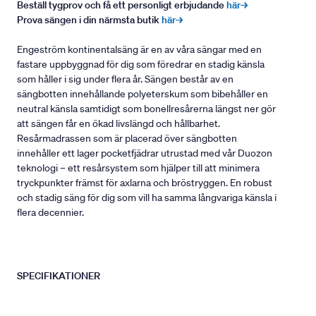
Beställ tygprov och få ett personligt erbjudande
här→
Prova sängen i din närmsta butik
här→
Engeström kontinentalsäng är en av våra sängar med en
fastare uppbyggnad för dig som föredrar en stadig känsla
som håller i sig under flera år. Sängen består av en
sängbotten innehållande polyeterskum som bibehåller en
neutral känsla samtidigt som bonellresårerna längst ner gör
att sängen får en ökad livslängd och hållbarhet.
Resårmadrassen som är placerad över sängbotten
innehåller ett lager pocketfjädrar utrustad med vår Duozon
teknologi – ett resårsystem som hjälper till att minimera
tryckpunkter främst för axlarna och bröstryggen. En robust
och stadig säng för dig som vill ha samma långvariga känsla i
flera decennier.
SPECIFIKATIONER