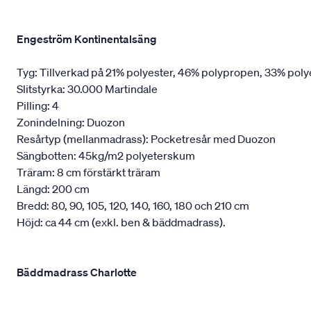
Engeström Kontinentalsäng
Tyg: Tillverkad på 21% polyester, 46% polypropen, 33% poly
Slitstyrka: 30.000 Martindale
Pilling: 4
Zonindelning: Duozon
Resårtyp (mellanmadrass): Pocketresår med Duozon
Sängbotten: 45kg/m2 polyeterskum
Träram: 8 cm förstärkt träram
Längd: 200 cm
Bredd: 80, 90, 105, 120, 140, 160, 180 och 210 cm
Höjd: ca 44 cm (exkl. ben & bäddmadrass).
Bäddmadrass Charlotte