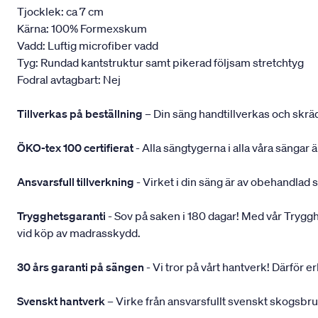
Tjocklek: ca 7 cm
Kärna: 100% Formexskum
Vadd: Luftig microfiber vadd
Tyg: Rundad kantstruktur samt pikerad följsam stretchtyg
Fodral avtagbart: Nej
Tillverkas på beställning
– Din säng handtillverkas och skräd
ÖKO-tex 100 certifierat
- Alla sängtygerna i alla våra sängar
Ansvarsfull tillverkning
- Virket i din säng är av obehandlad 
Trygghetsgaranti
- Sov på saken i 180 dagar! Med vår Trygghets
vid köp av madrasskydd.
30 års garanti på sängen
- Vi tror på vårt hantverk! Därför e
Svenskt hantverk
– Virke från ansvarsfullt svenskt skogsbr