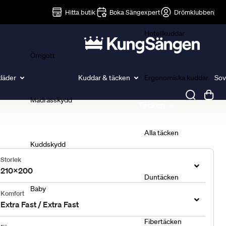
Lakan
Hitta butik
Boka Sängexpert
Drömklubben
Hotellkuddar
Örngott
läder
Kuddar & täcken
Ergonomiska kuddar
Sov
Madrasskydd
Täcken
Alla täcken
Kuddskydd
Storlek
210x200
Duntäcken
Baby
Komfort
Extra Fast / Extra Fast
Fibertäcken