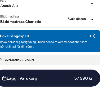
Färg
Anouk Alu
Bäddmadrass
Svala täcken
Bäddmadrass Charlotte
Boka Sängexpert
Boka personlig rådgivning i butik och få rekommendationer som
gör skillnad för din sömn.
Leveranstid
2-3 veckor
Lägg i Varukorg
57 990 kr