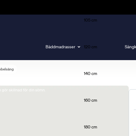
105 cm
Bäddmadrasser
120 cm
Sängk
bbelsäng
140 cm
gör skillnad för din sömn.
160 cm
180 cm