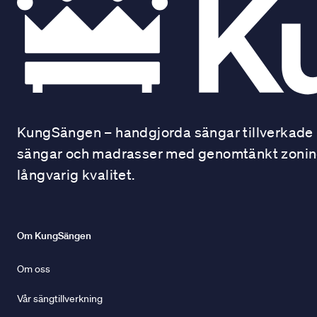
KungSängen – handgjorda sängar tillverkade i
sängar och madrasser med genomtänkt zonindel
långvarig kvalitet.
Om KungSängen
Om oss
Vår sängtillverkning