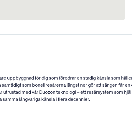
re uppbyggnad för dig som föredrar en stadig känsla som håller 
 samtidigt som bonellresårerna längst ner gör att sängen får e
ar utrustad med vår Duozon teknologi – ett resårsystem som hjälp
ha samma långvariga känsla i flera decennier.