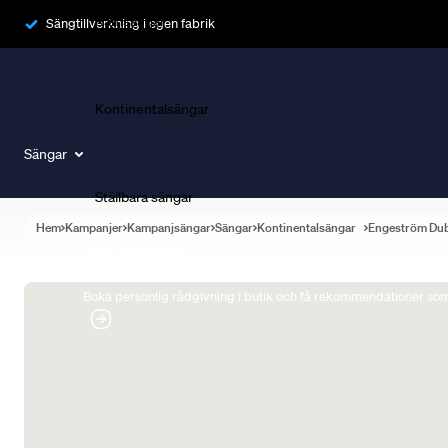
Ramsängar
Sängtillverkning i egen fabrik
Kontinentalsängar
Sängar
Ställbara sängar
Hem
Kampanjer
Kampanjsängar
Sängar
Kontinentalsängar
Engeström Du
Boka Sängexpert
Boka personlig rådgivning i butik och få rekommendationer som 