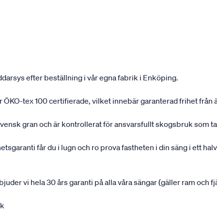
darsys efter beställning i vår egna fabrik i Enköping.
 är ÖKO-tex 100 certifierade, vilket innebär garanterad frihet fr
svensk gran och är kontrollerat för ansvarsfullt skogsbruk som ta
garanti får du i lugn och ro prova fastheten i din säng i ett halvå
rbjuder vi hela 30 års garanti på alla våra sängar (gäller ram och f
uk