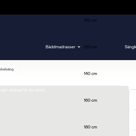
105 cm
Bäddmadrasser
120 cm
Sängk
bbelsäng
140 cm
gör skillnad för din sömn.
160 cm
180 cm