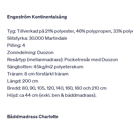
Engeström Kontinentalsäng
Tyg: Tillverkad på 21% polyester, 46% polypropen, 33% poly
Slitstyrka: 30.000 Martindale
Pilling: 4
Zonindelning: Duozon
Resårtyp (mellanmadrass): Pocketresår med Duozon
Sängbotten: 45kg/m2 polyeterskum
Träram: 8 cm förstärkt träram
Längd: 200 cm
Bredd: 80, 90, 105, 120, 140, 160, 180 och 210 cm
Höjd: ca 44 cm (exkl. ben & bäddmadrass).
Bäddmadrass Charlotte