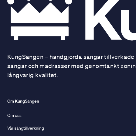
KungSängen – handgjorda sängar tillverkade i
sängar och madrasser med genomtänkt zonindel
långvarig kvalitet.
Om KungSängen
Om oss
Vår sängtillverkning