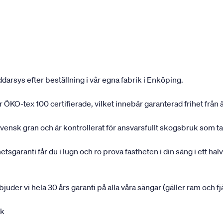
darsys efter beställning i vår egna fabrik i Enköping.
 är ÖKO-tex 100 certifierade, vilket innebär garanterad frihet fr
svensk gran och är kontrollerat för ansvarsfullt skogsbruk som ta
garanti får du i lugn och ro prova fastheten i din säng i ett halvå
rbjuder vi hela 30 års garanti på alla våra sängar (gäller ram och f
uk