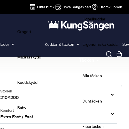
Lakan
Hitta butik
Boka Sängexpert
Drömklubben
Hotellkuddar
Örngott
läder
Kuddar & täcken
Ergonomiska kuddar
Sov
Madrasskydd
Täcken
Alla täcken
Kuddskydd
Storlek
210x200
Duntäcken
Baby
Komfort
Extra Fast / Fast
Fibertäcken