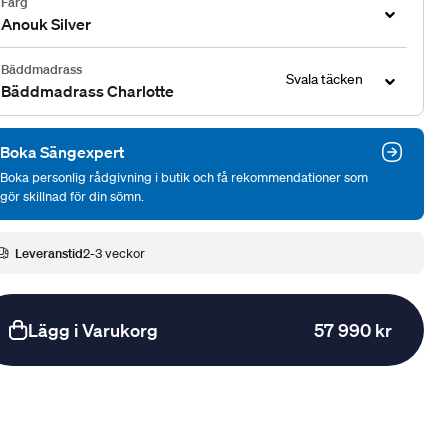
Färg
Anouk Silver
Bäddmadrass
Svala täcken
Bäddmadrass Charlotte
Boka Sängexpert
Boka personlig rådgivning i butik och få rekommendationer som
gör skillnad för din sömn.
Leveranstid
2-3 veckor
Lägg i Varukorg
57 990 kr