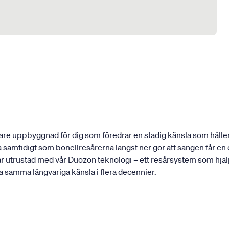
re uppbyggnad för dig som föredrar en stadig känsla som håller 
 samtidigt som bonellresårerna längst ner gör att sängen får e
ar utrustad med vår Duozon teknologi – ett resårsystem som hjälp
ha samma långvariga känsla i flera decennier.