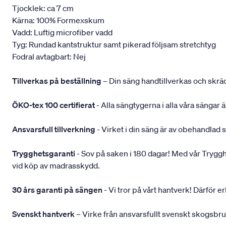
Tjocklek: ca 7 cm
Kärna: 100% Formexskum
Vadd: Luftig microfiber vadd
Tyg: Rundad kantstruktur samt pikerad följsam stretchtyg
Fodral avtagbart: Nej
Tillverkas på beställning
– Din säng handtillverkas och skräd
ÖKO-tex 100 certifierat
- Alla sängtygerna i alla våra sängar
Ansvarsfull tillverkning
- Virket i din säng är av obehandlad 
Trygghetsgaranti
- Sov på saken i 180 dagar! Med vår Trygghets
vid köp av madrasskydd.
30 års garanti på sängen
- Vi tror på vårt hantverk! Därför e
Svenskt hantverk
– Virke från ansvarsfullt svenskt skogsbr