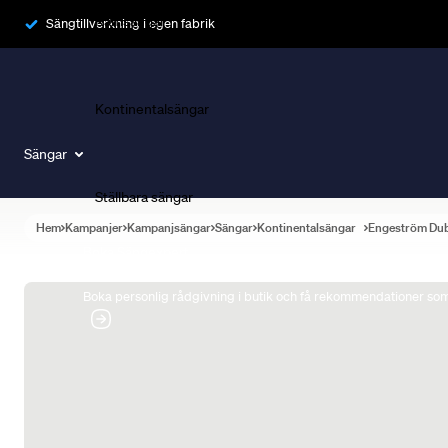
Ramsängar
Sängtillverkning i egen fabrik
Kontinentalsängar
Sängar
Ställbara sängar
Hem
Kampanjer
Kampanjsängar
Sängar
Kontinentalsängar
Engeström Du
Boka Sängexpert
Boka personlig rådgivning i butik och få rekommendationer som 