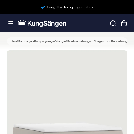
Sängtillverkning i egen fabrik
Hem
Kampanjer
Kampanjsängar
Sängar
Kontinentalsängar
Engeström Dubbelsäng