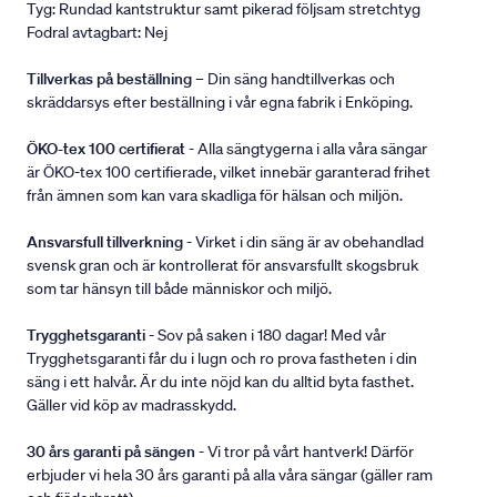
Tyg: Rundad kantstruktur samt pikerad följsam stretchtyg
Fodral avtagbart: Nej
Tillverkas på beställning
– Din säng handtillverkas och
skräddarsys efter beställning i vår egna fabrik i Enköping.
ÖKO-tex 100 certifierat
- Alla sängtygerna i alla våra sängar
är ÖKO-tex 100 certifierade, vilket innebär garanterad frihet
från ämnen som kan vara skadliga för hälsan och miljön.
Ansvarsfull tillverkning
- Virket i din säng är av obehandlad
svensk gran och är kontrollerat för ansvarsfullt skogsbruk
som tar hänsyn till både människor och miljö.
Trygghetsgaranti
- Sov på saken i 180 dagar! Med vår
Trygghetsgaranti får du i lugn och ro prova fastheten i din
säng i ett halvår. Är du inte nöjd kan du alltid byta fasthet.
Gäller vid köp av madrasskydd.
30 års garanti på sängen
- Vi tror på vårt hantverk! Därför
erbjuder vi hela 30 års garanti på alla våra sängar (gäller ram