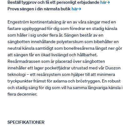
Beställ tygprov och få ett personligt erbjudande
här→
Prova sängen i din närmsta butik
här→
Engeström kontinentalsäng är en av våra sängar med en
fastare uppbyggnad för dig som föredrar en stadig känsla
som håller i sig under flera år. Sängen består av en
sängbotten innehållande polyeterskum som bibehåller en
neutral känsla samtidigt som bonellresårerna längst ner gör
att sängen får en ökad livslängd och hållbarhet.
Resårmadrassen som är placerad över sängbotten
innehåller ett lager pocketfjädrar utrustad med vår Duozon
teknologi – ett resårsystem som hjälper till att minimera
tryckpunkter främst för axlarna och bröstryggen. En robust
och stadig säng för dig som vill ha samma långvariga känsla i
flera decennier.
SPECIFIKATIONER