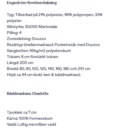
Engeström Kontinentalsäng
Tyg: Tillverkad på 21% polyester, 46% polypropen, 33%
polyeter
Slitstyrka: 30.000 Martindale
Pilling: 4
Zonindelning: Duozon
Resårtyp (mellanmadrass): Pocketresår med Duozon
Sängbotten: 45kg/m2 polyeterskum
Träram: 8 cm förstärkt träram
Längd: 200 cm
Bredd: 80, 90, 105, 120, 140, 160, 180 och 210 cm
Höjd: ca 44 cm (exkl. ben & bäddmadrass).
Bäddmadrass Charlotte
Tjocklek: ca 7 cm
Kärna: 100% Formexskum
Vadd: Luftig microfiber vadd