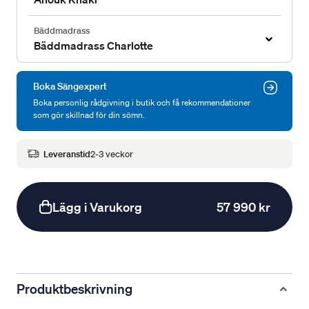
Bäddmadrass
Bäddmadrass Charlotte
Boka Sängexpert
Boka personlig rådgivning i butik och få rekommendationer
som gör skillnad för din sömn.
Leveranstid
2-3 veckor
Lägg i Varukorg
57 990 kr
Produktbeskrivning