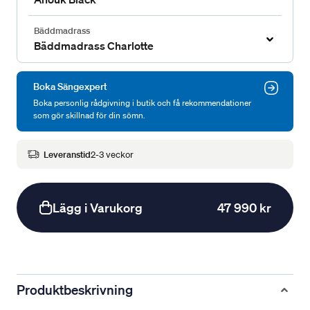
Bäddmadrass
Bäddmadrass Charlotte
Boka Sängexpert
Boka personlig rådgivning i butik och få rekommendationer
som gör skillnad för din sömn.
Leveranstid
2-3 veckor
Lägg i Varukorg
47 990 kr
Produktbeskrivning