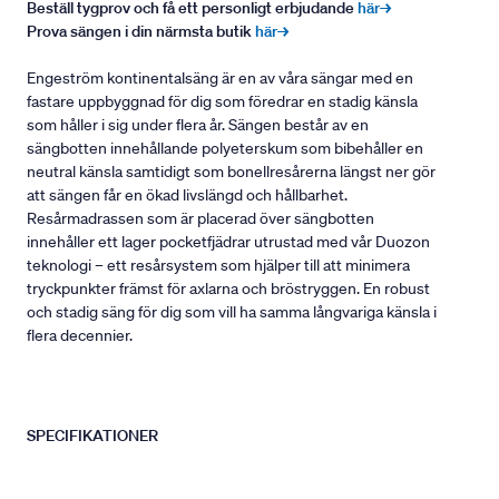
Beställ tygprov och få ett personligt erbjudande
här→
Prova sängen i din närmsta butik
här→
Engeström kontinentalsäng är en av våra sängar med en
fastare uppbyggnad för dig som föredrar en stadig känsla
som håller i sig under flera år. Sängen består av en
sängbotten innehållande polyeterskum som bibehåller en
neutral känsla samtidigt som bonellresårerna längst ner gör
att sängen får en ökad livslängd och hållbarhet.
Resårmadrassen som är placerad över sängbotten
innehåller ett lager pocketfjädrar utrustad med vår Duozon
teknologi – ett resårsystem som hjälper till att minimera
tryckpunkter främst för axlarna och bröstryggen. En robust
och stadig säng för dig som vill ha samma långvariga känsla i
flera decennier.
SPECIFIKATIONER