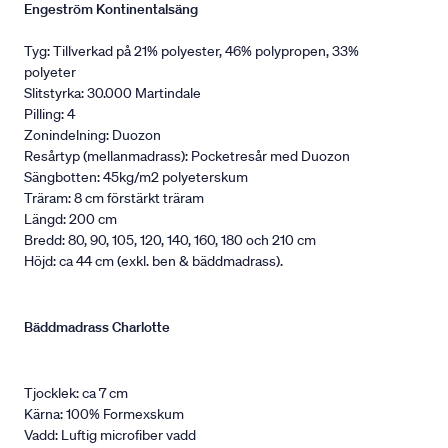
Engeström Kontinentalsäng
Tyg: Tillverkad på 21% polyester, 46% polypropen, 33%
polyeter
Slitstyrka: 30.000 Martindale
Pilling: 4
Zonindelning: Duozon
Resårtyp (mellanmadrass): Pocketresår med Duozon
Sängbotten: 45kg/m2 polyeterskum
Träram: 8 cm förstärkt träram
Längd: 200 cm
Bredd: 80, 90, 105, 120, 140, 160, 180 och 210 cm
Höjd: ca 44 cm (exkl. ben & bäddmadrass).
Bäddmadrass Charlotte
Tjocklek: ca 7 cm
Kärna: 100% Formexskum
Vadd: Luftig microfiber vadd