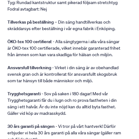
Tyg: Rundad kantstruktur samt pikerad följsam stretchtyg
Fodral avtagbart: Nej
Tillverkas på beställning
– Din säng handtillverkas och
skräddarsys efter beställning i vår egna fabrik i Enköping.
ÖKO-tex 100 certifierat
- Alla sängtygerna i alla våra sängar
är ÖKO-tex 100 certifierade, vilket innebär garanterad frihet
från ämnen som kan vara skadliga för hälsan och miljön.
Ansvarsfull tillverkning
- Virket i din säng är av obehandlad
svensk gran och är kontrollerat för ansvarsfullt skogsbruk
som tar hänsyn till både människor och miljö.
Trygghetsgaranti
- Sov på saken i 180 dagar! Med vår
Trygghetsgaranti får du i lugn och ro prova fastheten i din
säng i ett halvår. Är du inte nöjd kan du alltid byta fasthet.
Gäller vid köp av madrasskydd.
30 års garanti på sängen
- Vi tror på vårt hantverk! Därför
erbjuder vi hela 30 års garanti på alla våra sängar (gäller ram