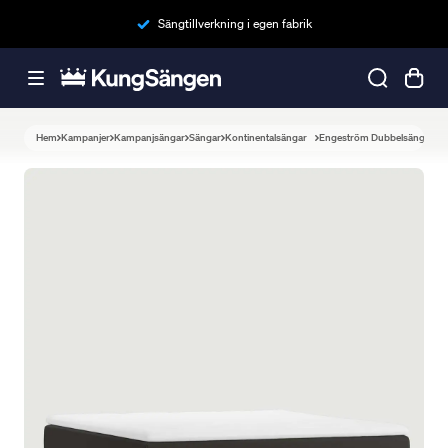
Sängtillverkning i egen fabrik
Hem
Kampanjer
Kampanjsängar
Sängar
Kontinentalsängar
Engeström Dubbelsäng