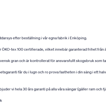
darsys efter beställning i vår egna fabrik i Enköping.
 är ÖKO-tex 100 certifierade, vilket innebär garanterad frihet fr
svensk gran och är kontrollerat för ansvarsfullt skogsbruk som ta
garanti får du i lugn och ro prova fastheten i din säng i ett halvå
rbjuder vi hela 30 års garanti på alla våra sängar (gäller ram och f
uk