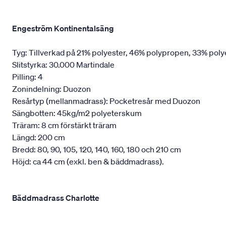
Engeström Kontinentalsäng
Tyg: Tillverkad på 21% polyester, 46% polypropen, 33% poly
Slitstyrka: 30.000 Martindale
Pilling: 4
Zonindelning: Duozon
Resårtyp (mellanmadrass): Pocketresår med Duozon
Sängbotten: 45kg/m2 polyeterskum
Träram: 8 cm förstärkt träram
Längd: 200 cm
Bredd: 80, 90, 105, 120, 140, 160, 180 och 210 cm
Höjd: ca 44 cm (exkl. ben & bäddmadrass).
Bäddmadrass Charlotte