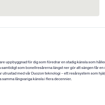
re uppbyggnad för dig som föredrar en stadig känsla som håller 
 samtidigt som bonellresårerna längst ner gör att sängen får e
ar utrustad med vår Duozon teknologi – ett resårsystem som hjälp
ha samma långvariga känsla i flera decennier.