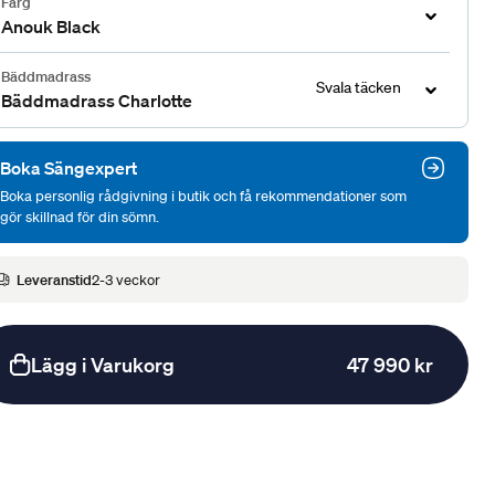
Färg
Anouk Black
Bäddmadrass
Svala täcken
Bäddmadrass Charlotte
Boka Sängexpert
Boka personlig rådgivning i butik och få rekommendationer som
gör skillnad för din sömn.
Leveranstid
2-3 veckor
Lägg i Varukorg
47 990 kr