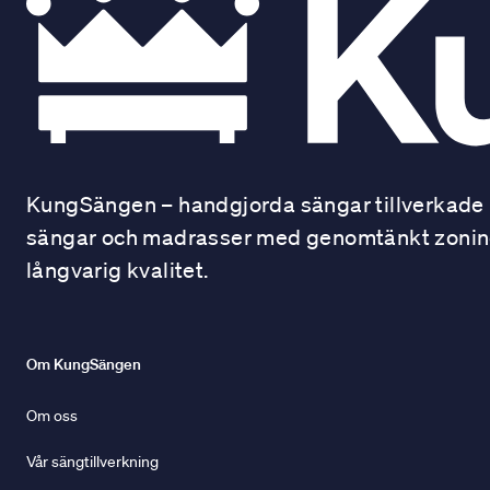
KungSängen – handgjorda sängar tillverkade i
sängar och madrasser med genomtänkt zonindel
långvarig kvalitet.
Om KungSängen
Om oss
Vår sängtillverkning