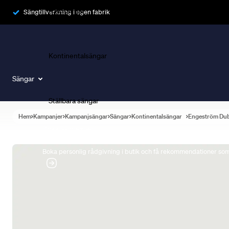
Ramsängar
Sängtillverkning i egen fabrik
Kontinentalsängar
Sängar
Ställbara sängar
Hem
Kampanjer
Kampanjsängar
Sängar
Kontinentalsängar
Engeström Du
Boka Sängexpert
Boka personlig rådgivning i butik och få rekommendationer som 