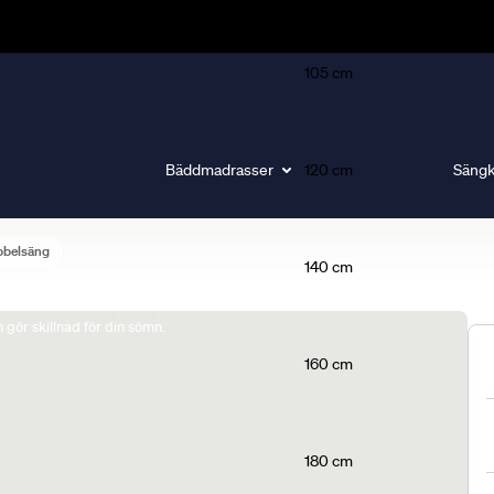
105 cm
Bäddmadrasser
120 cm
Sängk
bbelsäng
140 cm
gör skillnad för din sömn.
160 cm
180 cm