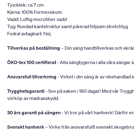
Tjocklek: ca 7 cm
Kärna: 100% Formexskum
Vadd: Luftig microfiber vadd
Tyg: Rundad kantstruktur samt pikerad följsam stretchtyg
Fodral avtagbart: Nej
Tillverkas på beställning
– Din säng handtillverkas och skräd
ÖKO-tex 100 certifierat
- Alla sängtygerna i alla våra sängar
Ansvarsfull tillverkning
- Virket i din säng är av obehandlad 
Trygghetsgaranti
- Sov på saken i 180 dagar! Med vår Trygghets
vid köp av madrasskydd.
30 års garanti på sängen
- Vi tror på vårt hantverk! Därför e
Svenskt hantverk
– Virke från ansvarsfullt svenskt skogsbr