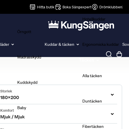
Lakan
Hitta butik
Boka Sängexpert
Drömklubben
Hotellkuddar
Örngott
läder
Kuddar & täcken
Ergonomiska kuddar
Sov
Madrasskydd
Täcken
Alla täcken
Kuddskydd
Storlek
180x200
Duntäcken
Baby
Komfort
Mjuk / Mjuk
Fibertäcken