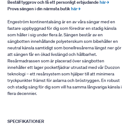
Beställ tygprov och få ett personligt erbjudande
här→
Prova sängen i din närmsta butik
här→
Engeström kontinentalsäng är en av våra sängar med en
fastare uppbyggnad för dig som föredrar en stadig känsla
som håller i sig under flera år. Sängen består av en
sängbotten innehållande polyeterskum som bibehåller en
neutral känsla samtidigt som bonellresårerna längst ner gör
att sängen får en ökad livslängd och hållbarhet.
Resårmadrassen som är placerad över sängbotten
innehåller ett lager pocketfjädrar utrustad med vår Duozon
teknologi – ett resårsystem som hjälper till att minimera
tryckpunkter främst för axlarna och bröstryggen. En robust
och stadig säng för dig som vill ha samma långvariga känsla i
flera decennier.
SPECIFIKATIONER