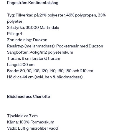
Engeström Kontinentalsäng
Tyg: Tillverkad på 21% polyester, 46% polypropen, 33%
polyeter
Slitstyrka: 30.000 Martindale
Pilling: 4
Zonindelning: Duozon
Resårtyp (mellanmadrass): Pocketresår med Duozon
Sängbotten: 45kg/m2 polyeterskum
Träram: 8 cm förstärkt träram
Längd: 200 cm
Bredd: 80, 90, 105, 120, 140, 160, 180 och 210 cm
Höjd: ca 44 cm (exkl. ben & bäddmadrass).
Bäddmadrass Charlotte
Tjocklek: ca 7 cm
Kärna: 100% Formexskum
Vadd: Luftig microfiber vadd