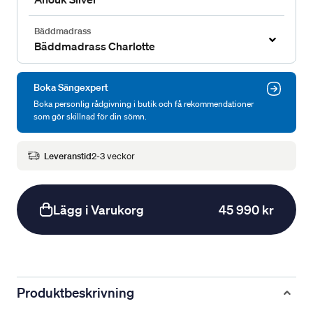
Bäddmadrass
Bäddmadrass Charlotte
Boka Sängexpert
Boka personlig rådgivning i butik och få rekommendationer
som gör skillnad för din sömn.
Leveranstid
2-3 veckor
Lägg i Varukorg
45 990 kr
Produktbeskrivning