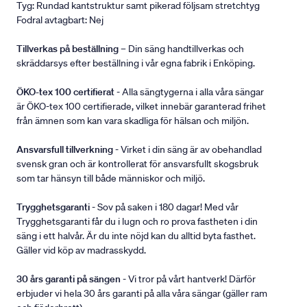
Tyg: Rundad kantstruktur samt pikerad följsam stretchtyg
Fodral avtagbart: Nej
Tillverkas på beställning
– Din säng handtillverkas och
skräddarsys efter beställning i vår egna fabrik i Enköping.
ÖKO-tex 100 certifierat
- Alla sängtygerna i alla våra sängar
är ÖKO-tex 100 certifierade, vilket innebär garanterad frihet
från ämnen som kan vara skadliga för hälsan och miljön.
Ansvarsfull tillverkning
- Virket i din säng är av obehandlad
svensk gran och är kontrollerat för ansvarsfullt skogsbruk
som tar hänsyn till både människor och miljö.
Trygghetsgaranti
- Sov på saken i 180 dagar! Med vår
Trygghetsgaranti får du i lugn och ro prova fastheten i din
säng i ett halvår. Är du inte nöjd kan du alltid byta fasthet.
Gäller vid köp av madrasskydd.
30 års garanti på sängen
- Vi tror på vårt hantverk! Därför
erbjuder vi hela 30 års garanti på alla våra sängar (gäller ram