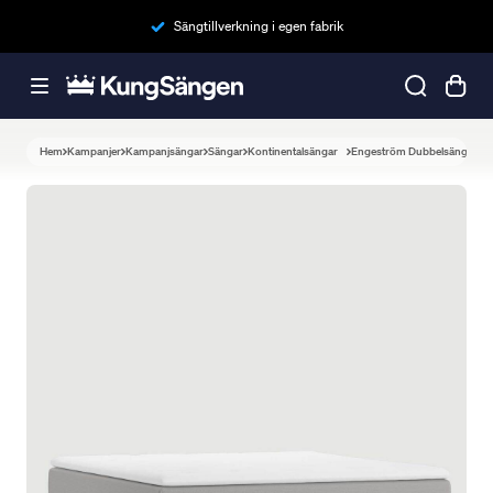
Sängtillverkning i egen fabrik
Hem
Kampanjer
Kampanjsängar
Sängar
Kontinentalsängar
Engeström Dubbelsäng