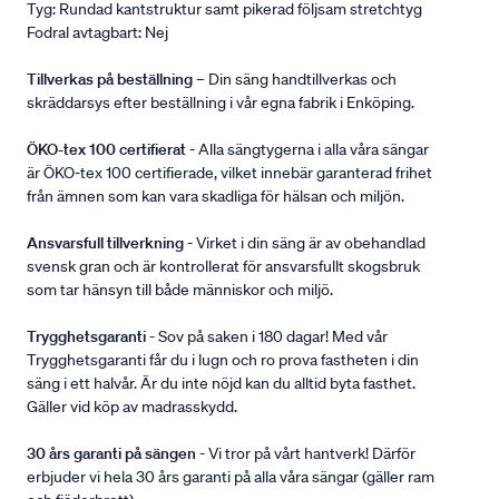
Tyg: Rundad kantstruktur samt pikerad följsam stretchtyg
Fodral avtagbart: Nej
Tillverkas på beställning
– Din säng handtillverkas och
skräddarsys efter beställning i vår egna fabrik i Enköping.
ÖKO-tex 100 certifierat
- Alla sängtygerna i alla våra sängar
är ÖKO-tex 100 certifierade, vilket innebär garanterad frihet
från ämnen som kan vara skadliga för hälsan och miljön.
Ansvarsfull tillverkning
- Virket i din säng är av obehandlad
svensk gran och är kontrollerat för ansvarsfullt skogsbruk
som tar hänsyn till både människor och miljö.
Trygghetsgaranti
- Sov på saken i 180 dagar! Med vår
Trygghetsgaranti får du i lugn och ro prova fastheten i din
säng i ett halvår. Är du inte nöjd kan du alltid byta fasthet.
Gäller vid köp av madrasskydd.
30 års garanti på sängen
- Vi tror på vårt hantverk! Därför
erbjuder vi hela 30 års garanti på alla våra sängar (gäller ram