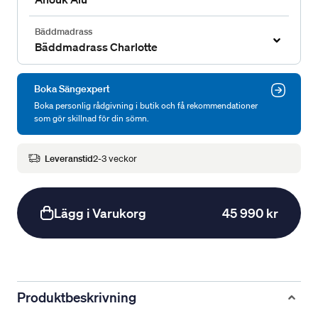
Bäddmadrass
Bäddmadrass Charlotte
Boka Sängexpert
Boka personlig rådgivning i butik och få rekommendationer
som gör skillnad för din sömn.
Leveranstid
2-3 veckor
Lägg i Varukorg
45 990 kr
Produktbeskrivning