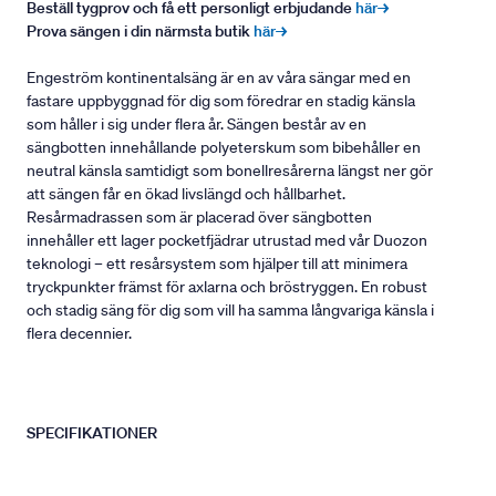
Beställ tygprov och få ett personligt erbjudande
här→
Prova sängen i din närmsta butik
här→
Engeström kontinentalsäng är en av våra sängar med en
fastare uppbyggnad för dig som föredrar en stadig känsla
som håller i sig under flera år. Sängen består av en
sängbotten innehållande polyeterskum som bibehåller en
neutral känsla samtidigt som bonellresårerna längst ner gör
att sängen får en ökad livslängd och hållbarhet.
Resårmadrassen som är placerad över sängbotten
innehåller ett lager pocketfjädrar utrustad med vår Duozon
teknologi – ett resårsystem som hjälper till att minimera
tryckpunkter främst för axlarna och bröstryggen. En robust
och stadig säng för dig som vill ha samma långvariga känsla i
flera decennier.
SPECIFIKATIONER