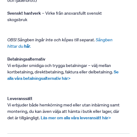
och fjäderbrott)
Svenskt hantverk
– Virke från ansvarsfullt svenskt
skogsbruk
OBS! Sängben ingår inte och köpes till separat.
Sängben
hittar du
här
.
Betalningsalternativ
Vi erbjuder smidiga och trygga betalningar – välj mellan
kortbetalning, direktbetalning, faktura eller delbetalning.
Se
alla våra betalningsalternativ här>
Leveranssätt
Vi erbjuder både hemkörning med eller utan inbärning samt
montering, du kan även välja att hämta i butik eller lager, där
det är tillgängligt.
Läs mer om alla våra leveransätt här>