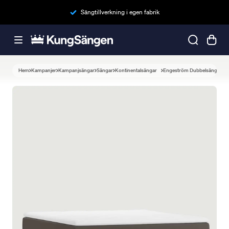
Sängtillverkning i egen fabrik
Hem
Kampanjer
Kampanjsängar
Sängar
Kontinentalsängar
Engeström Dubbelsäng