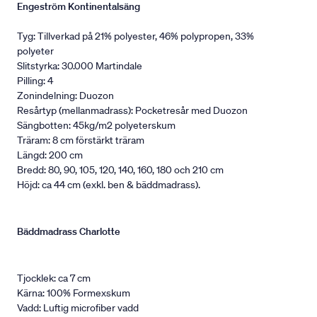
Engeström Kontinentalsäng
Tyg: Tillverkad på 21% polyester, 46% polypropen, 33%
polyeter
Slitstyrka: 30.000 Martindale
Pilling: 4
Zonindelning: Duozon
Resårtyp (mellanmadrass): Pocketresår med Duozon
Sängbotten: 45kg/m2 polyeterskum
Träram: 8 cm förstärkt träram
Längd: 200 cm
Bredd: 80, 90, 105, 120, 140, 160, 180 och 210 cm
Höjd: ca 44 cm (exkl. ben & bäddmadrass).
Bäddmadrass Charlotte
Tjocklek: ca 7 cm
Kärna: 100% Formexskum
Vadd: Luftig microfiber vadd