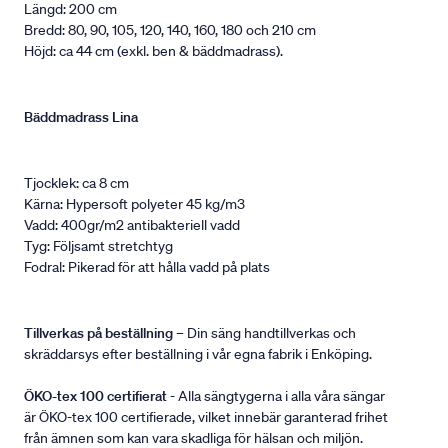
Längd: 200 cm
Bredd: 80, 90, 105, 120, 140, 160, 180 och 210 cm
Höjd: ca 44 cm (exkl. ben & bäddmadrass).
Bäddmadrass Lina
Tjocklek: ca 8 cm
Kärna: Hypersoft polyeter 45 kg/m3
Vadd: 400gr/m2 antibakteriell vadd
Tyg: Följsamt stretchtyg
Fodral: Pikerad för att hålla vadd på plats
Tillverkas på beställning
– Din säng handtillverkas och
skräddarsys efter beställning i vår egna fabrik i Enköping.
ÖKO-tex 100 certifierat
- Alla sängtygerna i alla våra sängar
är ÖKO-tex 100 certifierade, vilket innebär garanterad frihet
från ämnen som kan vara skadliga för hälsan och miljön.