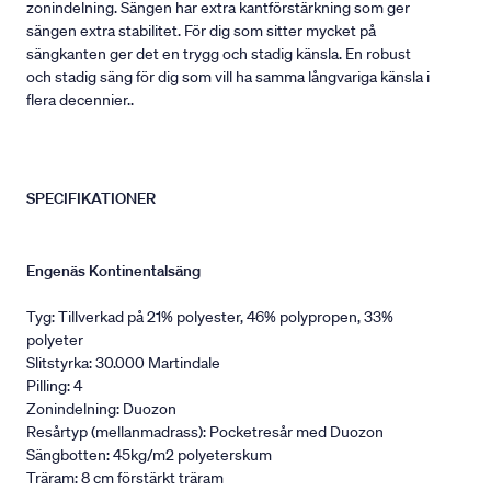
zonindelning. Sängen har extra kantförstärkning som ger
sängen extra stabilitet. För dig som sitter mycket på
sängkanten ger det en trygg och stadig känsla. En robust
och stadig säng för dig som vill ha samma långvariga känsla i
flera decennier..
SPECIFIKATIONER
Engenäs Kontinentalsäng
Tyg: Tillverkad på 21% polyester, 46% polypropen, 33%
polyeter
Slitstyrka: 30.000 Martindale
Pilling: 4
Zonindelning: Duozon
Resårtyp (mellanmadrass): Pocketresår med Duozon
Sängbotten: 45kg/m2 polyeterskum
Träram: 8 cm förstärkt träram