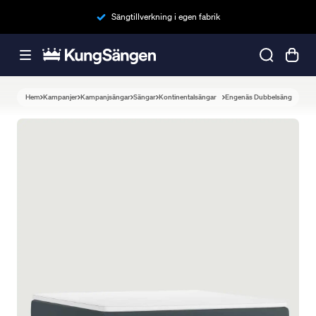
Sängtillverkning i egen fabrik
Hem
Kampanjer
Kampanjsängar
Sängar
Kontinentalsängar
Engenäs Dubbelsäng