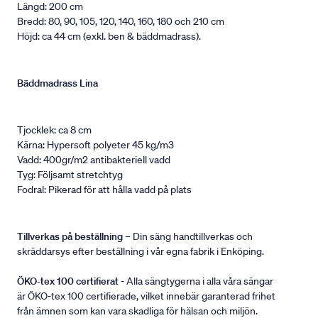
Längd: 200 cm
Bredd: 80, 90, 105, 120, 140, 160, 180 och 210 cm
Höjd: ca 44 cm (exkl. ben & bäddmadrass).
Bäddmadrass Lina
Tjocklek: ca 8 cm
Kärna: Hypersoft polyeter 45 kg/m3
Vadd: 400gr/m2 antibakteriell vadd
Tyg: Följsamt stretchtyg
Fodral: Pikerad för att hålla vadd på plats
Tillverkas på beställning
– Din säng handtillverkas och
skräddarsys efter beställning i vår egna fabrik i Enköping.
ÖKO-tex 100 certifierat
- Alla sängtygerna i alla våra sängar
är ÖKO-tex 100 certifierade, vilket innebär garanterad frihet
från ämnen som kan vara skadliga för hälsan och miljön.