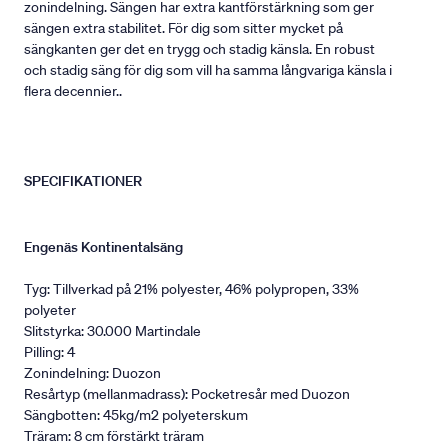
zonindelning. Sängen har extra kantförstärkning som ger
sängen extra stabilitet. För dig som sitter mycket på
sängkanten ger det en trygg och stadig känsla. En robust
och stadig säng för dig som vill ha samma långvariga känsla i
flera decennier..
SPECIFIKATIONER
Engenäs Kontinentalsäng
Tyg: Tillverkad på 21% polyester, 46% polypropen, 33%
polyeter
Slitstyrka: 30.000 Martindale
Pilling: 4
Zonindelning: Duozon
Resårtyp (mellanmadrass): Pocketresår med Duozon
Sängbotten: 45kg/m2 polyeterskum
Träram: 8 cm förstärkt träram