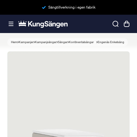
Sängtillverkning i egen fabrik
Hem
Kampanjer
Kampanjsängar
Sängar
Kontinentalsängar
Engenäs Enkelsäng