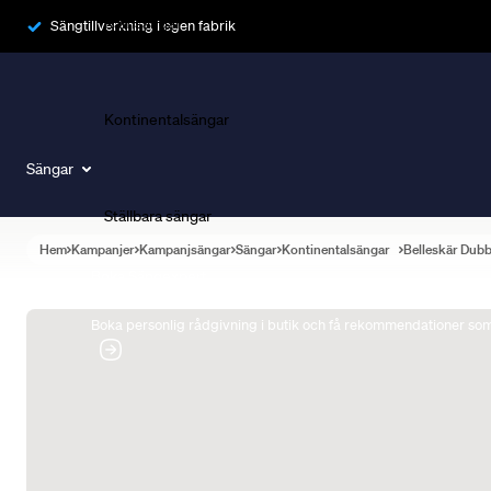
Ramsängar
Sängtillverkning i egen fabrik
Kontinentalsängar
Sängar
Ställbara sängar
Hem
Kampanjer
Kampanjsängar
Sängar
Kontinentalsängar
Belleskär Dub
Boka Sängexpert
Boka personlig rådgivning i butik och få rekommendationer som 