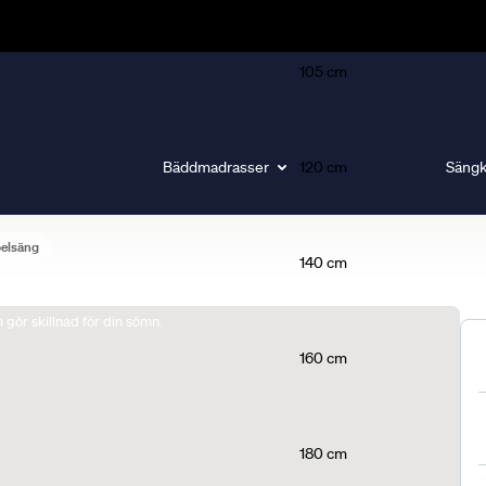
105 cm
Bäddmadrasser
120 cm
Sängk
belsäng
140 cm
gör skillnad för din sömn.
160 cm
180 cm