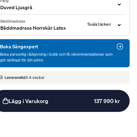
Färg
Duved Ljusgrå
Bäddmadrass
Svala täcken
Bäddmadrass Norrskär Latex
Boka Sängexpert
Boka personlig rådgivning i butik och få rekommendationer som
gör skillnad för din sömn.
Leveranstid
3-4 veckor
Lägg i Varukorg
137 990 kr