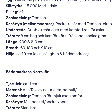
Slitstyrka:
45.000 Martindale
Pilling:
≥4
Zonindelning:
Femzon
Resårtyp (mellanmadrass):
Pocketresår med Femzon teknologi
Underrede:
Dubbla resårlager med komfortzon för axlar
Träram:
8 cm hög och kantförstärkt från obehandlad gran
Längd:
200 & 210 cm
Bredd:
160, 180 och 210 cm
Höjd:
ca 49 cm (exkl. sängben & bäddmadrass).
Bäddmadrass Norrskär
Tjocklek:
ca 11 cm
Material:
Vita Talalay naturlatex, bomull/ull
Zonindelning:
Femzon för mjuk axelkomfort.
Resårtyp:
Minipocket/pocket/bonell
Träram:
Standard