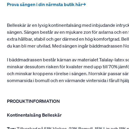
Prova sängen i din närmsta butik här→
Belleskär är en lyxig kontinentalsäng med inbjudande intryck 
sängen. Sängen består av en mjukare zon för axlarna och en f
extra hållbar, stabil och ger därmed en hög komfortgrad. B
du kan bli mer utvilad. Med sängen ingår bäddmadrassen No
I bäddmadrassen består kärnan av materialet Talalay-latex 
minskar dessutom risken för kvalster med upp till 70% jämfö
och minskar kroppens rörelse i sängen. Norrskär passar särsk
sommarsida i bomull och en värmande vintersida i fårull hjäl
PRODUKTINFORMATION
Kontinentalsäng Belleskär
Tyg:
Tillverkad på 51% Viskos, 23% Bomull, 15% Lin och 11% p