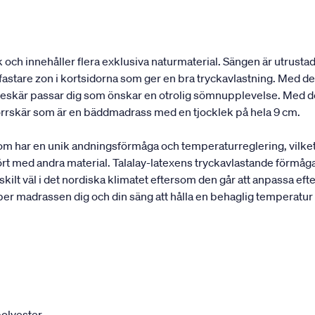
och innehåller flera exklusiva naturmaterial. Sängen är utrustad
astare zon i kortsidorna som ger en bra tryckavlastning. Med de 
elleskär passar dig som önskar en otrolig sömnupplevelse. Med d
rrskär som är en bäddmadrass med en tjocklek på hela 9 cm.
som har en unik andningsförmåga och temperaturreglering, vilke
rt med andra material. Talalay-latexens tryckavlastande förmåga
ilt väl i det nordiska klimatet eftersom den går att anpassa efte
per madrassen dig och din säng att hålla en behaglig temperatur
olyester.