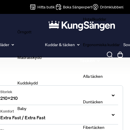
Lakan
Hitta butik
Boka Sängexpert
Drömklubben
Hotellkuddar
Örngott
läder
Kuddar & täcken
Ergonomiska kuddar
Sov
Madrasskydd
Täcken
Alla täcken
Kuddskydd
Storlek
210x210
Duntäcken
Baby
Komfort
Extra Fast / Extra Fast
Fibertäcken