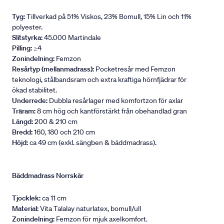
Tyg:
Tillverkad på 51% Viskos, 23% Bomull, 15% Lin och 11%
polyester.
Slitstyrka:
45.000 Martindale
Pilling:
≥4
Zonindelning:
Femzon
Resårtyp (mellanmadrass):
Pocketresår med Femzon
teknologi, stålbandsram och extra kraftiga hörnfjädrar för
ökad stabilitet.
Underrede:
Dubbla resårlager med komfortzon för axlar
Träram:
8 cm hög och kantförstärkt från obehandlad gran
Längd:
200 & 210 cm
Bredd:
160, 180 och 210 cm
Höjd:
ca 49 cm (exkl. sängben & bäddmadrass).
Bäddmadrass Norrskär
Tjocklek:
ca 11 cm
Material:
Vita Talalay naturlatex, bomull/ull
Zonindelning:
Femzon för mjuk axelkomfort.