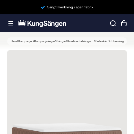
Sängtillverkning i egen fabrik
Hem
Kampanjer
Kampanjsängar
Sängar
Kontinentalsängar
Belleskär Dubbelsäng