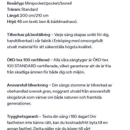
Resårtyp:
Minipocket/pocket/bonell
Träram:
Standard
Längd:
200 cm/210 cm
Höjd:
48 cm (exkl. ben & bäddmadrass).
Tillverkas på beställning
– Varje säng skapas unikt för dig,
handtillverkad i vår fabrik i Enköping med omsorgsfullt
utvalt material för att säkerställa högsta kvalitet.
ÖKO-tex 100 certifierad
– Alla våra sängtyger är ÖKO-tex
100 STANDARD certifierade, vilket garanterar att de är fria
från skadliga ämnen för både dig och miljön.
Ansvarsfull tillverkning
– Din sängs stomme är tillverkad av
obehandlad svensk gran, noggrant utvald från ansvarsfullt
skogsbruk som värnar om både naturen och framtida
generationer.
Trygghetsgaranti
– Testa din säng i 180 dagar! Om
fastheten inte känns rätt, kan du kostnadsfritt byta till en
annan fasthet. Detta gäller när du köper till vårt