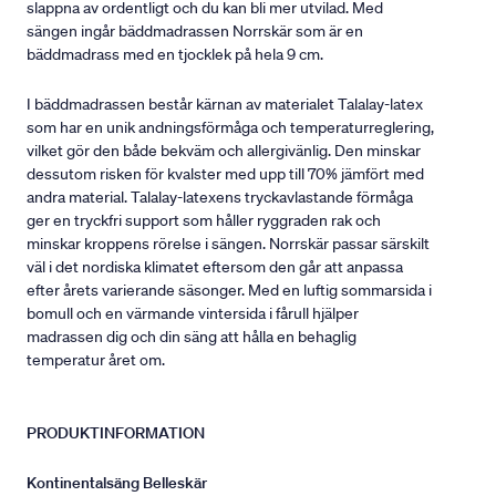
slappna av ordentligt och du kan bli mer utvilad. Med
sängen ingår bäddmadrassen Norrskär som är en
bäddmadrass med en tjocklek på hela 9 cm.
I bäddmadrassen består kärnan av materialet Talalay-latex
som har en unik andningsförmåga och temperaturreglering,
vilket gör den både bekväm och allergivänlig. Den minskar
dessutom risken för kvalster med upp till 70% jämfört med
andra material. Talalay-latexens tryckavlastande förmåga
ger en tryckfri support som håller ryggraden rak och
minskar kroppens rörelse i sängen. Norrskär passar särskilt
väl i det nordiska klimatet eftersom den går att anpassa
efter årets varierande säsonger. Med en luftig sommarsida i
bomull och en värmande vintersida i fårull hjälper
madrassen dig och din säng att hålla en behaglig
temperatur året om.
PRODUKTINFORMATION
Kontinentalsäng Belleskär