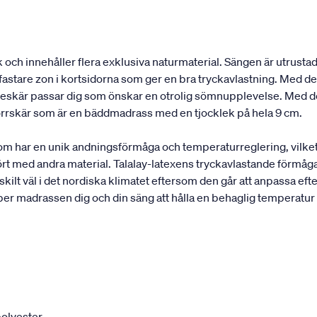
och innehåller flera exklusiva naturmaterial. Sängen är utrustad
astare zon i kortsidorna som ger en bra tryckavlastning. Med de 
elleskär passar dig som önskar en otrolig sömnupplevelse. Med d
rrskär som är en bäddmadrass med en tjocklek på hela 9 cm.
som har en unik andningsförmåga och temperaturreglering, vilke
rt med andra material. Talalay-latexens tryckavlastande förmåga
ilt väl i det nordiska klimatet eftersom den går att anpassa efte
per madrassen dig och din säng att hålla en behaglig temperatur
olyester.