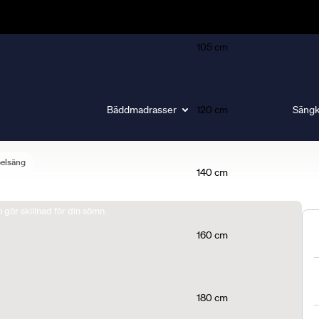
105 cm
Bäddmadrasser
120 cm
Sängk
belsäng
140 cm
gör skillnad för din sömn.
160 cm
180 cm