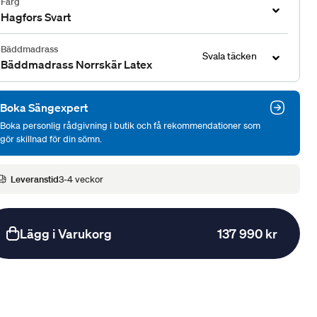
Färg
Hagfors Svart
Bäddmadrass
Svala täcken
Bäddmadrass Norrskär Latex
Boka Sängexpert
Boka personlig rådgivning i butik och få rekommendationer som
gör skillnad för din sömn.
Leveranstid
3-4 veckor
Lägg i Varukorg
137 990 kr