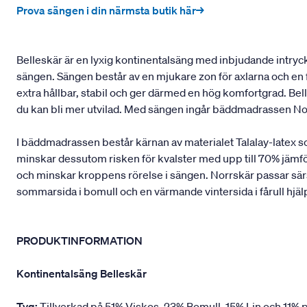
Prova sängen i din närmsta butik här→
Belleskär är en lyxig kontinentalsäng med inbjudande intryck 
sängen. Sängen består av en mjukare zon för axlarna och en f
extra hållbar, stabil och ger därmed en hög komfortgrad. B
du kan bli mer utvilad. Med sängen ingår bäddmadrassen No
I bäddmadrassen består kärnan av materialet Talalay-latex 
minskar dessutom risken för kvalster med upp till 70% jämfö
och minskar kroppens rörelse i sängen. Norrskär passar särsk
sommarsida i bomull och en värmande vintersida i fårull hjäl
PRODUKTINFORMATION
Kontinentalsäng Belleskär
Tyg:
Tillverkad på 51% Viskos, 23% Bomull, 15% Lin och 11% p