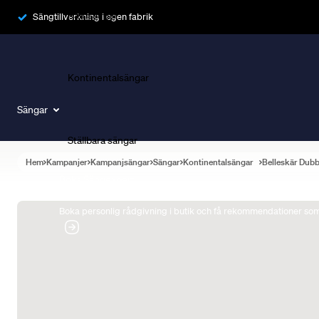
Ramsängar
Sängtillverkning i egen fabrik
Kontinentalsängar
Sängar
Ställbara sängar
Hem
Kampanjer
Kampanjsängar
Sängar
Kontinentalsängar
Belleskär Dub
Boka Sängexpert
Boka personlig rådgivning i butik och få rekommendationer som 