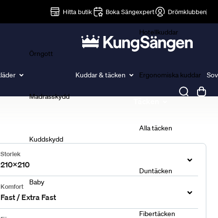
Lakan
Hitta butik
Boka Sängexpert
Drömklubben
Hotellkuddar
Örngott
läder
Kuddar & täcken
Ergonomiska kuddar
Sov
Madrasskydd
Täcken
Alla täcken
Kuddskydd
Storlek
210x210
Duntäcken
Baby
Komfort
Fast / Extra Fast
Fibertäcken