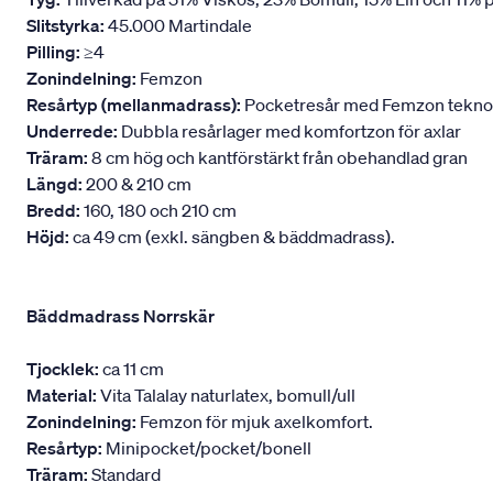
Slitstyrka:
45.000 Martindale
Pilling:
≥4
Zonindelning:
Femzon
Resårtyp (mellanmadrass):
Pocketresår med Femzon teknologi
Underrede:
Dubbla resårlager med komfortzon för axlar
Träram:
8 cm hög och kantförstärkt från obehandlad gran
Längd:
200 & 210 cm
Bredd:
160, 180 och 210 cm
Höjd:
ca 49 cm (exkl. sängben & bäddmadrass).
Bäddmadrass Norrskär
Tjocklek:
ca 11 cm
Material:
Vita Talalay naturlatex, bomull/ull
Zonindelning:
Femzon för mjuk axelkomfort.
Resårtyp:
Minipocket/pocket/bonell
Träram:
Standard