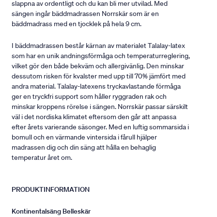
slappna av ordentligt och du kan bli mer utvilad. Med
sängen ingår bäddmadrassen Norrskär som är en
bäddmadrass med en tjocklek på hela 9 cm.
I bäddmadrassen består kärnan av materialet Talalay-latex
som har en unik andningsförmåga och temperaturreglering,
vilket gör den både bekväm och allergivänlig. Den minskar
dessutom risken för kvalster med upp till 70% jämfört med
andra material. Talalay-latexens tryckavlastande förmåga
ger en tryckfri support som håller ryggraden rak och
minskar kroppens rörelse i sängen. Norrskär passar särskilt
väl i det nordiska klimatet eftersom den går att anpassa
efter årets varierande säsonger. Med en luftig sommarsida i
bomull och en värmande vintersida i fårull hjälper
madrassen dig och din säng att hålla en behaglig
temperatur året om.
PRODUKTINFORMATION
Kontinentalsäng Belleskär