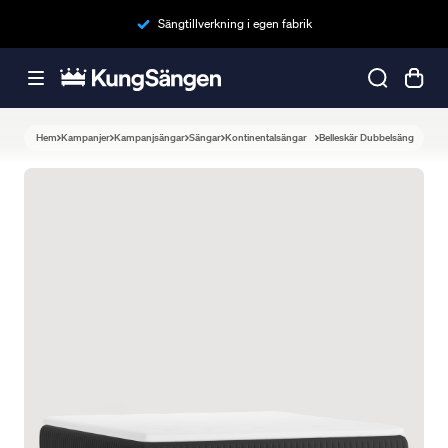
Sängtillverkning i egen fabrik
Hem
Kampanjer
Kampanjsängar
Sängar
Kontinentalsängar
Belleskär Dubbelsäng