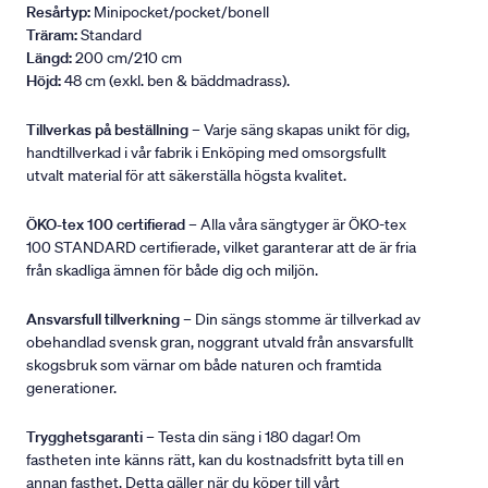
Resårtyp:
Minipocket/pocket/bonell
Träram:
Standard
Längd:
200 cm/210 cm
Höjd:
48 cm (exkl. ben & bäddmadrass).
Tillverkas på beställning
– Varje säng skapas unikt för dig,
handtillverkad i vår fabrik i Enköping med omsorgsfullt
utvalt material för att säkerställa högsta kvalitet.
ÖKO-tex 100 certifierad
– Alla våra sängtyger är ÖKO-tex
100 STANDARD certifierade, vilket garanterar att de är fria
från skadliga ämnen för både dig och miljön.
Ansvarsfull tillverkning
– Din sängs stomme är tillverkad av
obehandlad svensk gran, noggrant utvald från ansvarsfullt
skogsbruk som värnar om både naturen och framtida
generationer.
Trygghetsgaranti
– Testa din säng i 180 dagar! Om
fastheten inte känns rätt, kan du kostnadsfritt byta till en
annan fasthet. Detta gäller när du köper till vårt