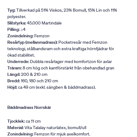
Tyg:
Tillverkad på 51% Viskos, 23% Bomull, 15% Lin och 11%
polyester.
Slitstyrka:
45.000 Martindale
Pilling:
≥4
Zonindelning:
Femzon
Resårtyp (mellanmadrass):
Pocketresår med Femzon
teknologi, stålbandsram och extra kraftiga hörnfjädrar för
ökad stabilitet.
Underrede:
Dubbla resårlager med komfortzon för axlar
Träram:
8 cm hög och kantförstärkt från obehandlad gran
Längd:
200 & 210 cm
Bredd:
160, 180 och 210 cm
Höjd:
ca 49 cm (exkl. sängben & bäddmadrass).
Bäddmadrass Norrskär
Tjocklek:
ca 11 cm
Material:
Vita Talalay naturlatex, bomull/ull
Zonindelning:
Femzon för mjuk axelkomfort.