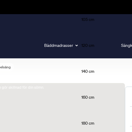
105 cm
Bäddmadrasser
120 cm
Sängk
belsäng
140 cm
gör skillnad för din sömn.
160 cm
180 cm