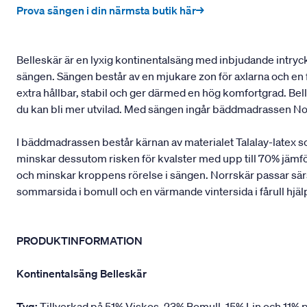
Prova sängen i din närmsta butik här→
Belleskär är en lyxig kontinentalsäng med inbjudande intryck 
sängen. Sängen består av en mjukare zon för axlarna och en f
extra hållbar, stabil och ger därmed en hög komfortgrad. B
du kan bli mer utvilad. Med sängen ingår bäddmadrassen No
I bäddmadrassen består kärnan av materialet Talalay-latex 
minskar dessutom risken för kvalster med upp till 70% jämfö
och minskar kroppens rörelse i sängen. Norrskär passar särsk
sommarsida i bomull och en värmande vintersida i fårull hjäl
PRODUKTINFORMATION
Kontinentalsäng Belleskär
Tyg:
Tillverkad på 51% Viskos, 23% Bomull, 15% Lin och 11% p