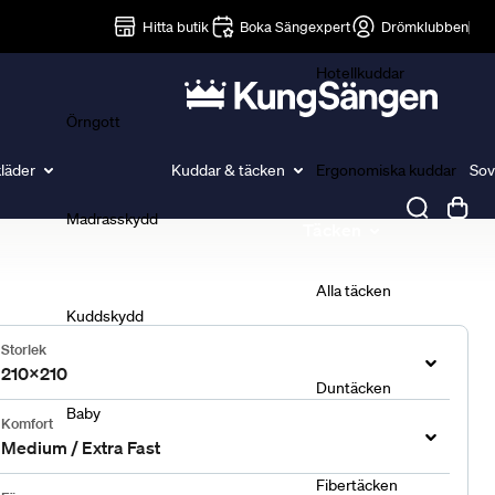
Lakan
Hitta butik
Boka Sängexpert
Drömklubben
Hotellkuddar
Örngott
läder
Kuddar & täcken
Ergonomiska kuddar
Sov
Madrasskydd
Täcken
Alla täcken
Kuddskydd
Storlek
210x210
Duntäcken
Baby
Komfort
Medium / Extra Fast
Fibertäcken