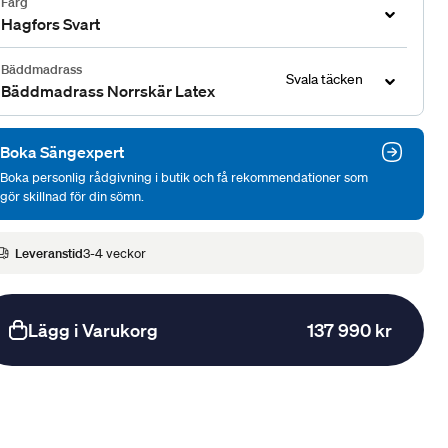
Färg
Hagfors Svart
Bäddmadrass
Svala täcken
Bäddmadrass Norrskär Latex
Boka Sängexpert
Boka personlig rådgivning i butik och få rekommendationer som
gör skillnad för din sömn.
Leveranstid
3-4 veckor
Lägg i Varukorg
137 990 kr