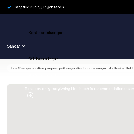
Ramsängar
Sängtillverkning i egen fabrik
Kontinentalsängar
Sängar
Ställbara sängar
Hem
Kampanjer
Kampanjsängar
Sängar
Kontinentalsängar
Belleskär Dub
Boka Sängexpert
Boka personlig rådgivning i butik och få rekommendationer som 