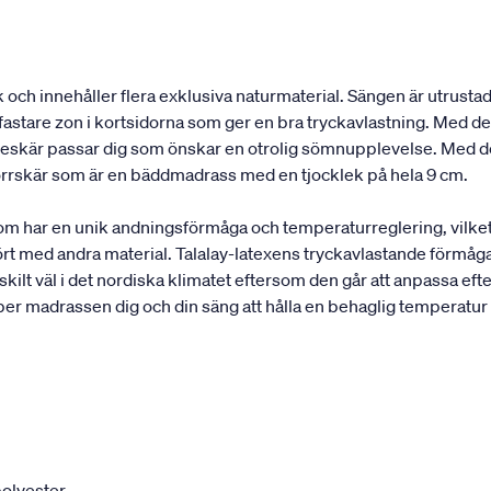
och innehåller flera exklusiva naturmaterial. Sängen är utrustad
astare zon i kortsidorna som ger en bra tryckavlastning. Med de 
elleskär passar dig som önskar en otrolig sömnupplevelse. Med d
rrskär som är en bäddmadrass med en tjocklek på hela 9 cm.
som har en unik andningsförmåga och temperaturreglering, vilke
rt med andra material. Talalay-latexens tryckavlastande förmåga
ilt väl i det nordiska klimatet eftersom den går att anpassa efte
per madrassen dig och din säng att hålla en behaglig temperatur
olyester.