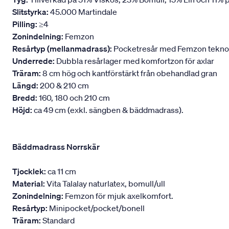
Slitstyrka:
45.000 Martindale
Pilling:
≥4
Zonindelning:
Femzon
Resårtyp (mellanmadrass):
Pocketresår med Femzon teknologi
Underrede:
Dubbla resårlager med komfortzon för axlar
Träram:
8 cm hög och kantförstärkt från obehandlad gran
Längd:
200 & 210 cm
Bredd:
160, 180 och 210 cm
Höjd:
ca 49 cm (exkl. sängben & bäddmadrass).
Bäddmadrass Norrskär
Tjocklek:
ca 11 cm
Material:
Vita Talalay naturlatex, bomull/ull
Zonindelning:
Femzon för mjuk axelkomfort.
Resårtyp:
Minipocket/pocket/bonell
Träram:
Standard