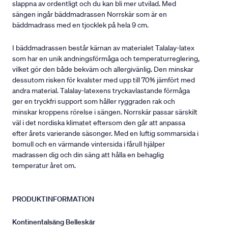
slappna av ordentligt och du kan bli mer utvilad. Med
sängen ingår bäddmadrassen Norrskär som är en
bäddmadrass med en tjocklek på hela 9 cm.
I bäddmadrassen består kärnan av materialet Talalay-latex
som har en unik andningsförmåga och temperaturreglering,
vilket gör den både bekväm och allergivänlig. Den minskar
dessutom risken för kvalster med upp till 70% jämfört med
andra material. Talalay-latexens tryckavlastande förmåga
ger en tryckfri support som håller ryggraden rak och
minskar kroppens rörelse i sängen. Norrskär passar särskilt
väl i det nordiska klimatet eftersom den går att anpassa
efter årets varierande säsonger. Med en luftig sommarsida i
bomull och en värmande vintersida i fårull hjälper
madrassen dig och din säng att hålla en behaglig
temperatur året om.
PRODUKTINFORMATION
Kontinentalsäng Belleskär