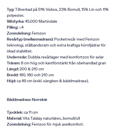
Tyg:
Tillverkad på 51% Viskos, 23% Bomull, 15% Lin och 11%
polyester.
Slitstyrka:
45.000 Martindale
Pilling:
≥4
Zonindelning:
Femzon
Resårtyp (mellanmadrass):
Pocketresår med Femzon
teknologi, stålbandsram och extra kraftiga hörnfjädrar för
ökad stabilitet.
Underrede:
Dubbla resårlager med komfortzon för axlar
Träram:
8 cm hög och kantförstärkt från obehandlad gran
Längd:
200 & 210 cm
Bredd:
160, 180 och 210 cm
Höjd:
ca 49 cm (exkl. sängben & bäddmadrass).
Bäddmadrass Norrskär
Tjocklek:
ca 11 cm
Material:
Vita Talalay naturlatex, bomull/ull
Zonindelning:
Femzon för mjuk axelkomfort.