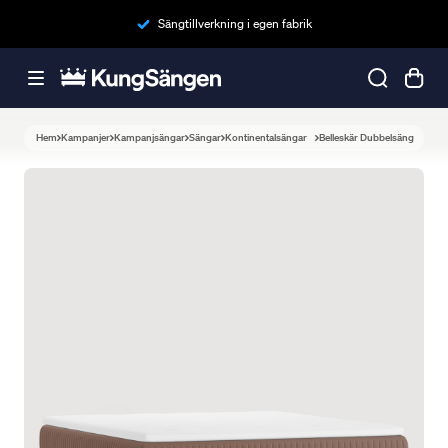
Sängtillverkning i egen fabrik
Hem
Kampanjer
Kampanjsängar
Sängar
Kontinentalsängar
Belleskär Dubbelsäng