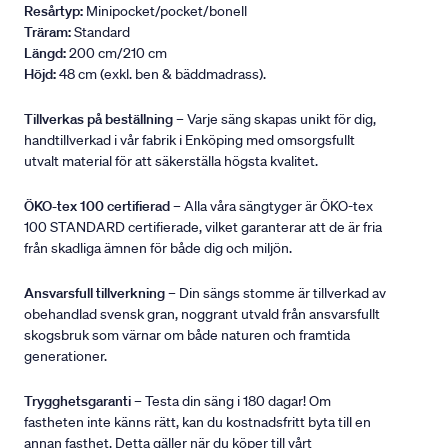
Resårtyp:
Minipocket/pocket/bonell
Träram:
Standard
Längd:
200 cm/210 cm
Höjd:
48 cm (exkl. ben & bäddmadrass).
Tillverkas på beställning
– Varje säng skapas unikt för dig,
handtillverkad i vår fabrik i Enköping med omsorgsfullt
utvalt material för att säkerställa högsta kvalitet.
ÖKO-tex 100 certifierad
– Alla våra sängtyger är ÖKO-tex
100 STANDARD certifierade, vilket garanterar att de är fria
från skadliga ämnen för både dig och miljön.
Ansvarsfull tillverkning
– Din sängs stomme är tillverkad av
obehandlad svensk gran, noggrant utvald från ansvarsfullt
skogsbruk som värnar om både naturen och framtida
generationer.
Trygghetsgaranti
– Testa din säng i 180 dagar! Om
fastheten inte känns rätt, kan du kostnadsfritt byta till en
annan fasthet. Detta gäller när du köper till vårt