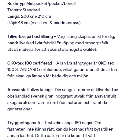
Resårtyp:
Minipocket/pocket/bonell
Träram:
Standard
Längd:
200 cm/210 cm
Höjd:
48 cm (exkl. ben & bäddmadrass).
Tillverkas på beställning
– Varje säng skapas unikt för dig,
handtillverkad i vår fabrik i Enköping med omsorgsfullt
utvalt material för att säkerställa högsta kvalitet.
ÖKO-tex 100 certifierad
– Alla våra sängtyger är ÖKO-tex
100 STANDARD certifierade, vilket garanterar att de är fria
från skadliga ämnen för både dig och miljön.
Ansvarsfull tillverkning
– Din sängs stomme är tillverkad av
obehandlad svensk gran, noggrant utvald från ansvarsfullt
skogsbruk som värnar om både naturen och framtida
generationer.
Trygghetsgaranti
– Testa din säng i 180 dagar! Om
fastheten inte känns rätt, kan du kostnadsfritt byta till en
annan fasthet. Detta gäller när du köper till vårt