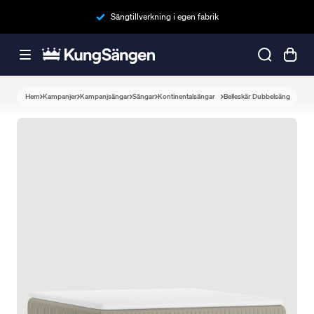
Sängtillverkning i egen fabrik
Hem
Kampanjer
Kampanjsängar
Sängar
Kontinentalsängar
Belleskär Dubbelsäng