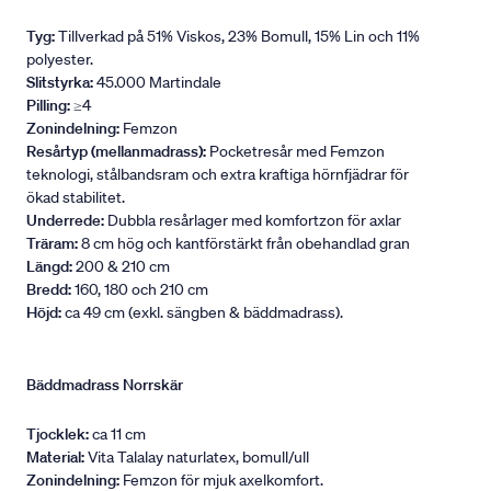
Tyg:
Tillverkad på 51% Viskos, 23% Bomull, 15% Lin och 11%
polyester.
Slitstyrka:
45.000 Martindale
Pilling:
≥4
Zonindelning:
Femzon
Resårtyp (mellanmadrass):
Pocketresår med Femzon
teknologi, stålbandsram och extra kraftiga hörnfjädrar för
ökad stabilitet.
Underrede:
Dubbla resårlager med komfortzon för axlar
Träram:
8 cm hög och kantförstärkt från obehandlad gran
Längd:
200 & 210 cm
Bredd:
160, 180 och 210 cm
Höjd:
ca 49 cm (exkl. sängben & bäddmadrass).
Bäddmadrass Norrskär
Tjocklek:
ca 11 cm
Material:
Vita Talalay naturlatex, bomull/ull
Zonindelning:
Femzon för mjuk axelkomfort.