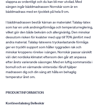
slappna av ordentligt och du kan bli mer utvilad. Med
sängen ingår bäddmadrassen Norrskär som är en
bäddmadrass med en tjocklek på hela 9 cm.
I bäddmadrassen består kärnan av materialet Talalay-latex
som har en unik andningsförmåga och temperaturreglering,
vilket gör den både bekväm och allergivänlig. Den minskar
dessutom risken för kvalster med upp till 70% jämfört med
andra material. Talalay-latexens tryckavlastande förmåga
ger en tryckfri support som håller ryggraden rak och
minskar kroppens rörelse i sängen. Norrskär passar särskilt
väl i det nordiska klimatet eftersom den går att anpassa
efter årets varierande säsonger. Med en luftig sommarsida i
bomull och en värmande vintersida i fårull hjälper
madrassen dig och din säng att hålla en behaglig
temperatur året om.
PRODUKTINFORMATION
Kontinentalsäng Belleskär