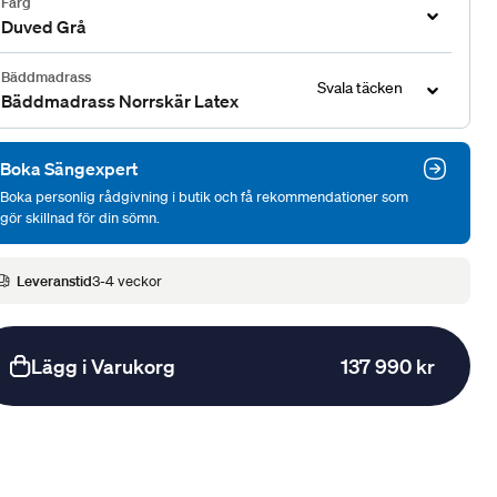
Färg
Duved Grå
Bäddmadrass
Svala täcken
Bäddmadrass Norrskär Latex
Boka Sängexpert
Boka personlig rådgivning i butik och få rekommendationer som
gör skillnad för din sömn.
Leveranstid
3-4 veckor
Lägg i Varukorg
137 990 kr