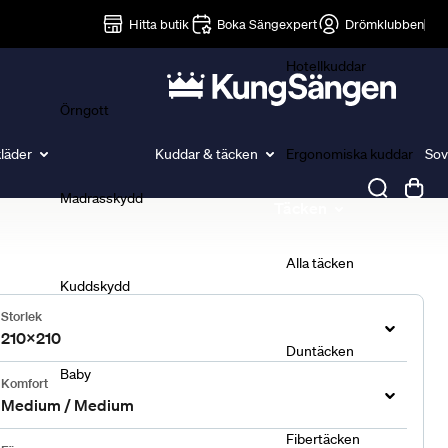
Lakan
Hitta butik
Boka Sängexpert
Drömklubben
Hotellkuddar
Örngott
läder
Kuddar & täcken
Ergonomiska kuddar
Sov
Madrasskydd
Täcken
Alla täcken
Kuddskydd
Storlek
210x210
Duntäcken
Baby
Komfort
Medium / Medium
Fibertäcken