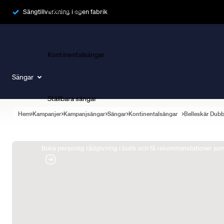
Ramsängar
Sängtillverkning i egen fabrik
Kontinentalsängar
Sängar
Ställbara sängar
Hem
Kampanjer
Kampanjsängar
Sängar
Kontinentalsängar
Belleskär Dub
Boka Sängexpert
Boka personlig rådgivning i butik och få rekommendationer som 