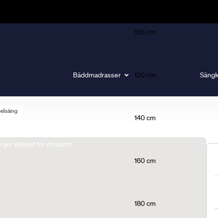
105 cm
Bäddmadrasser
120 cm
Sängk
belsäng
140 cm
gör skillnad för din sömn.
160 cm
180 cm