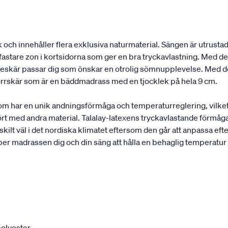
och innehåller flera exklusiva naturmaterial. Sängen är utrustad
astare zon i kortsidorna som ger en bra tryckavlastning. Med de 
elleskär passar dig som önskar en otrolig sömnupplevelse. Med d
rrskär som är en bäddmadrass med en tjocklek på hela 9 cm.
som har en unik andningsförmåga och temperaturreglering, vilke
rt med andra material. Talalay-latexens tryckavlastande förmåga
ilt väl i det nordiska klimatet eftersom den går att anpassa efte
per madrassen dig och din säng att hålla en behaglig temperatur
olyester.