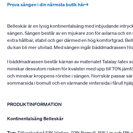
Prova sängen i din närmsta butik här→
Belleskär är en lyxig kontinentalsäng med inbjudande intryck 
sängen. Sängen består av en mjukare zon för axlarna och en f
extra hållbar, stabil och ger därmed en hög komfortgrad. B
du kan bli mer utvilad. Med sängen ingår bäddmadrassen No
I bäddmadrassen består kärnan av materialet Talalay-latex 
minskar dessutom risken för kvalster med upp till 70% jämfö
och minskar kroppens rörelse i sängen. Norrskär passar särsk
sommarsida i bomull och en värmande vintersida i fårull hjäl
PRODUKTINFORMATION
Kontinentalsäng Belleskär
Tyg:
Tillverkad på 51% Viskos, 23% Bomull, 15% Lin och 11% p