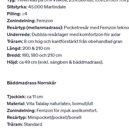
Slitstyrka:
45.000 Martindale
Pilling:
≥4
Zonindelning:
Femzon
Resårtyp (mellanmadrass):
Pocketresår med Femzon teknologi
Underrede:
Dubbla resårlager med komfortzon för axlar
Träram:
8 cm hög och kantförstärkt från obehandlad gran
Längd:
200 & 210 cm
Bredd:
160, 180 och 210 cm
Höjd:
ca 49 cm (exkl. sängben & bäddmadrass).
Bäddmadrass Norrskär
Tjocklek:
ca 11 cm
Material:
Vita Talalay naturlatex, bomull/ull
Zonindelning:
Femzon för mjuk axelkomfort.
Resårtyp:
Minipocket/pocket/bonell
Träram:
Standard