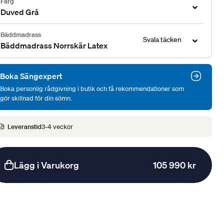
Färg
Duved Grå
Bäddmadrass
Svala täcken
Bäddmadrass Norrskär Latex
Boka Sängexpert
Boka personlig rådgivning i butik och få rekommendationer som
gör skillnad för din sömn.
Leveranstid
3-4 veckor
Lägg i Varukorg
105 990 kr