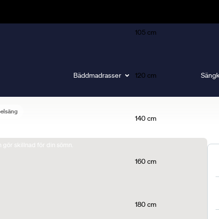
105 cm
Bäddmadrasser
120 cm
Sängk
belsäng
140 cm
gör skillnad för din sömn.
160 cm
180 cm