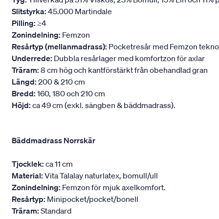
Slitstyrka:
45.000 Martindale
Pilling:
≥4
Zonindelning:
Femzon
Resårtyp (mellanmadrass):
Pocketresår med Femzon teknologi
Underrede:
Dubbla resårlager med komfortzon för axlar
Träram:
8 cm hög och kantförstärkt från obehandlad gran
Längd:
200 & 210 cm
Bredd:
160, 180 och 210 cm
Höjd:
ca 49 cm (exkl. sängben & bäddmadrass).
Bäddmadrass Norrskär
Tjocklek:
ca 11 cm
Material:
Vita Talalay naturlatex, bomull/ull
Zonindelning:
Femzon för mjuk axelkomfort.
Resårtyp:
Minipocket/pocket/bonell
Träram:
Standard