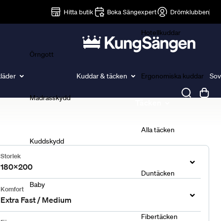
Lakan
Hitta butik
Boka Sängexpert
Drömklubben
Hotellkuddar
Örngott
läder
Kuddar & täcken
Ergonomiska kuddar
Sov
Madrasskydd
Täcken
Alla täcken
Kuddskydd
Storlek
180x200
Duntäcken
Baby
Komfort
Extra Fast / Medium
Fibertäcken