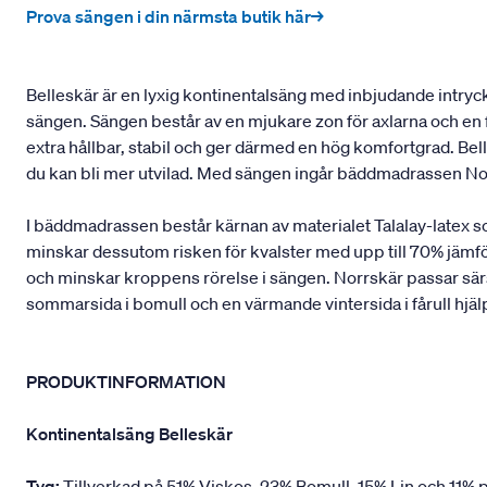
Prova sängen i din närmsta butik här→
Belleskär är en lyxig kontinentalsäng med inbjudande intryck 
sängen. Sängen består av en mjukare zon för axlarna och en f
extra hållbar, stabil och ger därmed en hög komfortgrad. B
du kan bli mer utvilad. Med sängen ingår bäddmadrassen No
I bäddmadrassen består kärnan av materialet Talalay-latex 
minskar dessutom risken för kvalster med upp till 70% jämfö
och minskar kroppens rörelse i sängen. Norrskär passar särsk
sommarsida i bomull och en värmande vintersida i fårull hjäl
PRODUKTINFORMATION
Kontinentalsäng Belleskär
Tyg:
Tillverkad på 51% Viskos, 23% Bomull, 15% Lin och 11% p