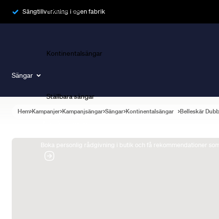
Ramsängar
Sängtillverkning i egen fabrik
Kontinentalsängar
Sängar
Ställbara sängar
Hem
Kampanjer
Kampanjsängar
Sängar
Kontinentalsängar
Belleskär Dub
Boka Sängexpert
Boka personlig rådgivning i butik och få rekommendationer som 