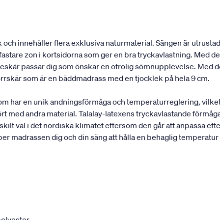
och innehåller flera exklusiva naturmaterial. Sängen är utrustad
astare zon i kortsidorna som ger en bra tryckavlastning. Med de 
elleskär passar dig som önskar en otrolig sömnupplevelse. Med d
rrskär som är en bäddmadrass med en tjocklek på hela 9 cm.
som har en unik andningsförmåga och temperaturreglering, vilke
rt med andra material. Talalay-latexens tryckavlastande förmåga
ilt väl i det nordiska klimatet eftersom den går att anpassa efte
per madrassen dig och din säng att hålla en behaglig temperatur
olyester.